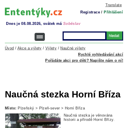
Translate
Registrace
/
Přihlášení
Dnes je 08.08.2026, svátek má
Soběslav
Úvod
/
Akce a výlety
/
Výlety
/
Naučné výlety
Rychlé vyhledávání akcí
Pořádáte akci pro děti? Napište nám o ní!
Naučná stezka Horní Bříza
Místo:
Plzeňský > Plzeň-sever > Horní Bříza
Naučná stezka je věnována
historii a přírodě Horní Břízy.