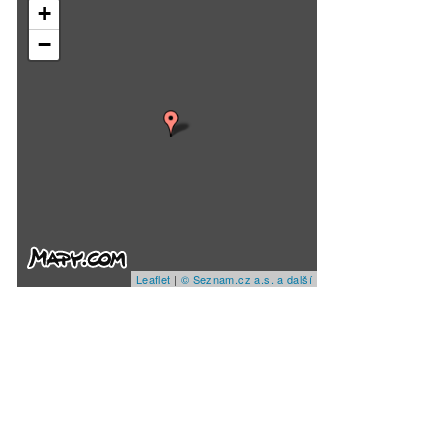
+
−
Leaflet
|
© Seznam.cz a.s. a další