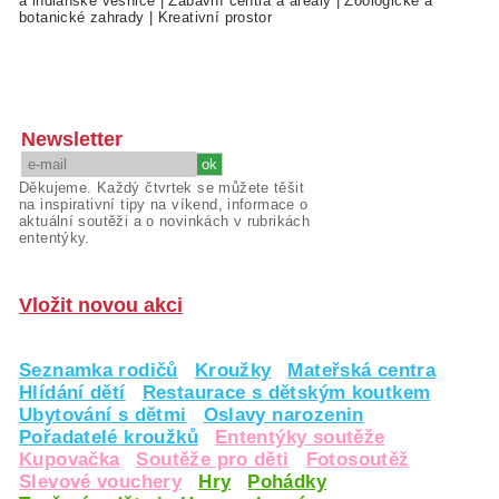
a indiánské vesnice
|
Zábavní centra a areály
|
Zoologické a
botanické zahrady
|
Kreativní prostor
Newsletter
Děkujeme. Každý čtvrtek se můžete těšit
na inspirativní tipy na víkend, informace o
aktuální soutěži a o novinkách v rubrikách
ententýky.
Vložit novou akci
Seznamka rodičů
Kroužky
Mateřská centra
Hlídání dětí
Restaurace s dětským koutkem
Ubytování s dětmi
Oslavy narozenin
Pořadatelé kroužků
Ententýky soutěže
Kupovačka
Soutěže pro děti
Fotosoutěž
Slevové vouchery
Hry
Pohádky