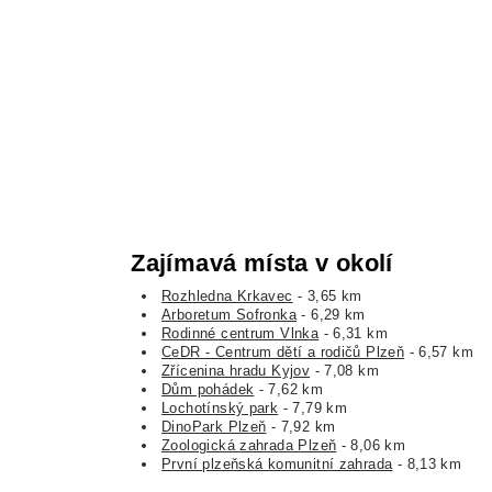
Zajímavá místa v okolí
Rozhledna Krkavec
- 3,65 km
Arboretum Sofronka
- 6,29 km
Rodinné centrum Vlnka
- 6,31 km
CeDR - Centrum dětí a rodičů Plzeň
- 6,57 km
Zřícenina hradu Kyjov
- 7,08 km
Dům pohádek
- 7,62 km
Lochotínský park
- 7,79 km
DinoPark Plzeň
- 7,92 km
Zoologická zahrada Plzeň
- 8,06 km
První plzeňská komunitní zahrada
- 8,13 km