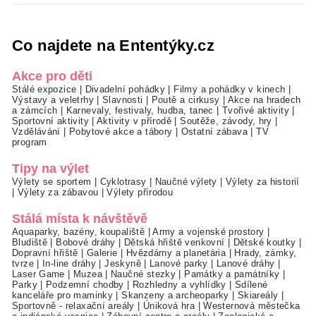
Co najdete na Ententýky.cz
Akce pro děti
Stálé expozice
|
Divadelní pohádky
|
Filmy a pohádky v kinech
|
Výstavy a veletrhy
|
Slavnosti
|
Poutě a cirkusy
|
Akce na hradech
a zámcích
|
Karnevaly, festivaly, hudba, tanec
|
Tvořivé aktivity
|
Sportovní aktivity
|
Aktivity v přírodě
|
Soutěže, závody, hry
|
Vzdělávání
|
Pobytové akce a tábory
|
Ostatní zábava
|
TV
program
Tipy na výlet
Výlety se sportem
|
Cyklotrasy
|
Naučné výlety
|
Výlety za historií
|
Výlety za zábavou
|
Výlety přírodou
Stálá místa k návštěvě
Aquaparky, bazény, koupaliště
|
Army a vojenské prostory
|
Bludiště
|
Bobové dráhy
|
Dětská hřiště venkovní
|
Dětské koutky
|
Dopravní hřiště
|
Galerie
|
Hvězdárny a planetária
|
Hrady, zámky,
tvrze
|
In-line dráhy
|
Jeskyně
|
Lanové parky
|
Lanové dráhy
|
Laser Game
|
Muzea
|
Naučné stezky
|
Památky a památníky
|
Parky
|
Podzemní chodby
|
Rozhledny a vyhlídky
|
Sdílené
kanceláře pro maminky
|
Skanzeny a archeoparky
|
Skiareály
|
Sportovně - relaxační areály
|
Úniková hra
|
Westernová městečka