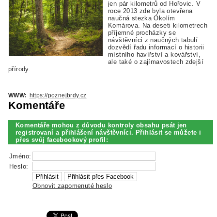
jen pár kilometrů od Hořovic. V
roce 2013 zde byla otevřena
naučná stezka Okolím
Komárova. Na deseti kilometrech
příjemné procházky se
návštěvníci z naučných tabulí
dozvědí řadu informací o historii
místního havířství a kovářství,
ale také o zajímavostech zdejší
přírody.
WWW:
https://poznejbrdy.cz
Komentáře
Komentáře mohou z důvodu kontroly obsahu psát jen
registrovaní a přihlášení návštěvníci. Přihlásit se můžete i
přes svůj facebookový profil:
Jméno:
Heslo:
Obnovit zapomenuté heslo