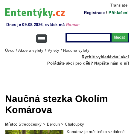
Translate
Registrace
/
Přihlášení
Dnes je 09.08.2026, svátek má
Roman
Úvod
/
Akce a výlety
/
Výlety
/
Naučné výlety
Rychlé vyhledávání akcí
Pořádáte akci pro děti? Napište nám o ní!
Naučná stezka Okolím
Komárova
Místo:
Středočeský > Beroun > Chaloupky
Komárov je městečko vzdálené