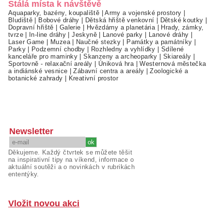
Stálá místa k návštěvě
Aquaparky, bazény, koupaliště
|
Army a vojenské prostory
|
Bludiště
|
Bobové dráhy
|
Dětská hřiště venkovní
|
Dětské koutky
|
Dopravní hřiště
|
Galerie
|
Hvězdárny a planetária
|
Hrady, zámky,
tvrze
|
In-line dráhy
|
Jeskyně
|
Lanové parky
|
Lanové dráhy
|
Laser Game
|
Muzea
|
Naučné stezky
|
Památky a památníky
|
Parky
|
Podzemní chodby
|
Rozhledny a vyhlídky
|
Sdílené
kanceláře pro maminky
|
Skanzeny a archeoparky
|
Skiareály
|
Sportovně - relaxační areály
|
Úniková hra
|
Westernová městečka
a indiánské vesnice
|
Zábavní centra a areály
|
Zoologické a
botanické zahrady
|
Kreativní prostor
Newsletter
Děkujeme. Každý čtvrtek se můžete těšit
na inspirativní tipy na víkend, informace o
aktuální soutěži a o novinkách v rubrikách
ententýky.
Vložit novou akci