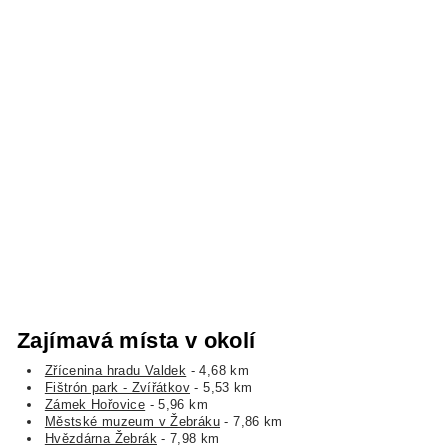
Zajímavá místa v okolí
Zřícenina hradu Valdek
- 4,68 km
Fištrón park - Zvířátkov
- 5,53 km
Zámek Hořovice
- 5,96 km
Městské muzeum v Žebráku
- 7,86 km
Hvězdárna Žebrák
- 7,98 km