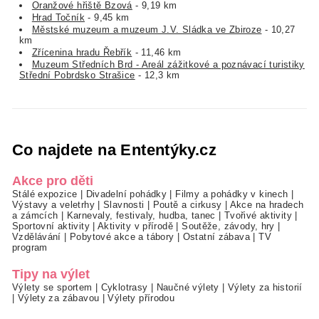
Oranžové hřiště Bzová
- 9,19 km
Hrad Točník
- 9,45 km
Městské muzeum a muzeum J.V. Sládka ve Zbiroze
- 10,27
km
Zřícenina hradu Řebřík
- 11,46 km
Muzeum Středních Brd - Areál zážitkové a poznávací turistiky
Střední Pobrdsko Strašice
- 12,3 km
Co najdete na Ententýky.cz
Akce pro děti
Stálé expozice
|
Divadelní pohádky
|
Filmy a pohádky v kinech
|
Výstavy a veletrhy
|
Slavnosti
|
Poutě a cirkusy
|
Akce na hradech
a zámcích
|
Karnevaly, festivaly, hudba, tanec
|
Tvořivé aktivity
|
Sportovní aktivity
|
Aktivity v přírodě
|
Soutěže, závody, hry
|
Vzdělávání
|
Pobytové akce a tábory
|
Ostatní zábava
|
TV
program
Tipy na výlet
Výlety se sportem
|
Cyklotrasy
|
Naučné výlety
|
Výlety za historií
|
Výlety za zábavou
|
Výlety přírodou