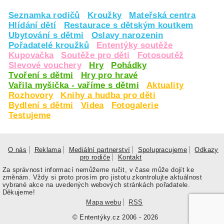
Seznamka rodičů
Kroužky
Mateřská centra
Hlídání dětí
Restaurace s dětským koutkem
Ubytování s dětmi
Oslavy narozenin
Pořadatelé kroužků
Ententýky soutěže
Kupovačka
Soutěže pro děti
Fotosoutěž
Slevové vouchery
Hry
Pohádky
Tvoření s dětmi
Hry pro hravé
Vařila myšička - vaříme s dětmi
Aktuality
Rozhovory
Knihy a hudba pro děti
Bydlení s dětmi
Videa
Fotogalerie
Testujeme
O nás
Reklama
Mediální partnerství
Spolupracujeme
Odkazy
pro rodiče
Kontakt
Za správnost informací nemůžeme ručit, v čase může dojít ke
změnám. Vždy si proto prosím pro jistotu zkontrolujte aktuálnost
vybrané akce na uvedených webových stránkách pořadatele.
Děkujeme!
Mapa webu
RSS
© Ententýky.cz 2006 - 2026