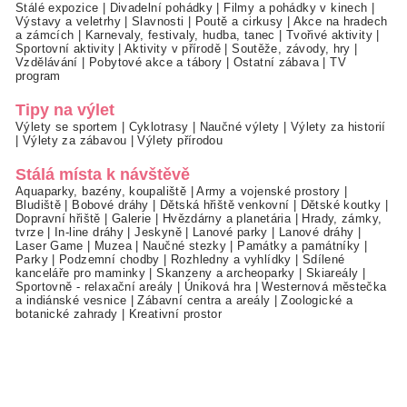
Stálé expozice
|
Divadelní pohádky
|
Filmy a pohádky v kinech
|
Výstavy a veletrhy
|
Slavnosti
|
Poutě a cirkusy
|
Akce na hradech
a zámcích
|
Karnevaly, festivaly, hudba, tanec
|
Tvořivé aktivity
|
Sportovní aktivity
|
Aktivity v přírodě
|
Soutěže, závody, hry
|
Vzdělávání
|
Pobytové akce a tábory
|
Ostatní zábava
|
TV
program
Tipy na výlet
Výlety se sportem
|
Cyklotrasy
|
Naučné výlety
|
Výlety za historií
|
Výlety za zábavou
|
Výlety přírodou
Stálá místa k návštěvě
Aquaparky, bazény, koupaliště
|
Army a vojenské prostory
|
Bludiště
|
Bobové dráhy
|
Dětská hřiště venkovní
|
Dětské koutky
|
Dopravní hřiště
|
Galerie
|
Hvězdárny a planetária
|
Hrady, zámky,
tvrze
|
In-line dráhy
|
Jeskyně
|
Lanové parky
|
Lanové dráhy
|
Laser Game
|
Muzea
|
Naučné stezky
|
Památky a památníky
|
Parky
|
Podzemní chodby
|
Rozhledny a vyhlídky
|
Sdílené
kanceláře pro maminky
|
Skanzeny a archeoparky
|
Skiareály
|
Sportovně - relaxační areály
|
Úniková hra
|
Westernová městečka
a indiánské vesnice
|
Zábavní centra a areály
|
Zoologické a
botanické zahrady
|
Kreativní prostor