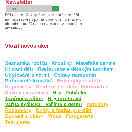
Newsletter
Děkujeme. Každý čtvrtek se můžete těšit
na inspirativní tipy na víkend, informace o
aktuální soutěži a o novinkách v rubrikách
ententýky.
Vložit novou akci
Seznamka rodičů
Kroužky
Mateřská centra
Hlídání dětí
Restaurace s dětským koutkem
Ubytování s dětmi
Oslavy narozenin
Pořadatelé kroužků
Ententýky soutěže
Kupovačka
Soutěže pro děti
Fotosoutěž
Slevové vouchery
Hry
Pohádky
Tvoření s dětmi
Hry pro hravé
Vařila myšička - vaříme s dětmi
Aktuality
Rozhovory
Knihy a hudba pro děti
Bydlení s dětmi
Videa
Fotogalerie
Testujeme