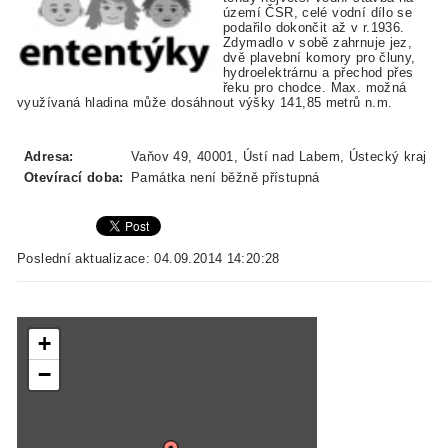
území ČSR, celé vodní dílo se
podařilo dokončit až v r.1936.
Zdymadlo v sobě zahrnuje jez,
dvě plavební komory pro čluny,
hydroelektrárnu a přechod přes
řeku pro chodce. Max. možná
využívaná hladina může dosáhnout výšky 141,85 metrů n.m.
Adresa:
Vaňov 49, 40001, Ústí nad Labem, Ústecký kraj
Otevírací doba:
Památka není běžně přístupná
Poslední aktualizace: 04.09.2014 14:20:28
+
−