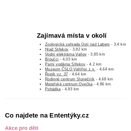
Zajímavá místa v okolí
Zoologická zahrada Ústí nad Labem
- 3,4 km
Hrad Střekov
- 3,82 km
Vodní elektrárna Vaňov
- 3,85 km
Broučci
- 4,03 km
Parní vodárna Střekov
- 4,2 km
Muzeum ČSLO Valtířov z.s.
- 4,64 km
Řopík vz. 37
- 4,64 km
Rodinné centrum Slunečník
- 4,68 km
Mateřské centrum Ovečka
- 4,86 km
Pohádka
- 4,93 km
Co najdete na Ententýky.cz
Akce pro děti