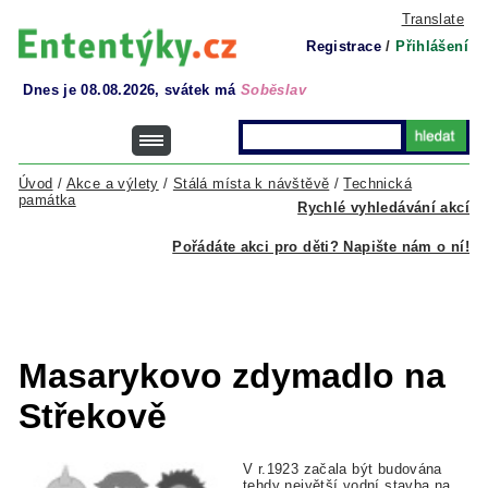
Translate
Registrace
/
Přihlášení
Dnes je 08.08.2026, svátek má
Soběslav
Úvod
/
Akce a výlety
/
Stálá místa k návštěvě
/
Technická
památka
Rychlé vyhledávání akcí
Pořádáte akci pro děti? Napište nám o ní!
Masarykovo zdymadlo na
Střekově
V r.1923 začala být budována
tehdy největší vodní stavba na