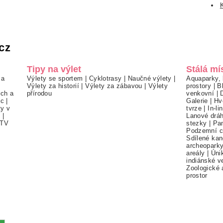
K
cz
Tipy na výlet
Stálá mí
 a
Výlety se sportem
|
Cyklotrasy
|
Naučné výlety
|
Aquaparky, 
Výlety za historií
|
Výlety za zábavou
|
Výlety
prostory
|
B
ch a
přírodou
venkovní
|
ec
|
Galerie
|
Hv
ty v
tvrze
|
In-li
í
|
Lanové drá
TV
stezky
|
Pa
Podzemní c
Sdílené kan
archeopark
areály
|
Úni
indiánské v
Zoologické 
prostor