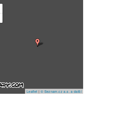
+
−
Leaflet
|
© Seznam.cz a.s. a další