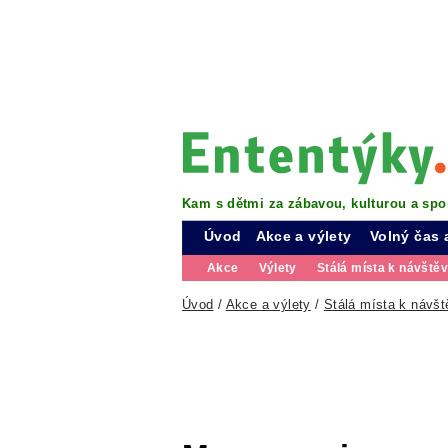
Kam s dětmi za zábavou, kulturou a spo
Úvod
Akce a výlety
Volný čas 
Akce
Výlety
Stálá místa k návště
Úvod
/
Akce a výlety
/
Stálá místa k návšt