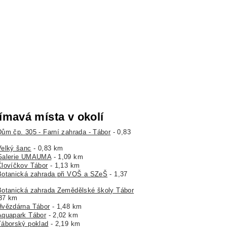
ímavá místa v okolí
Dům čp. 305 - Farní zahrada - Tábor
- 0,83
Velký šanc
- 0,83 km
Galerie UMAUMA
- 1,09 km
Človíčkov Tábor
- 1,13 km
Botanická zahrada při VOŠ a SZeŠ
- 1,37
Botanická zahrada Zemědělské školy Tábor
,37 km
Hvězdárna Tábor
- 1,48 km
Aquapark Tábor
- 2,02 km
Táborský poklad
- 2,19 km