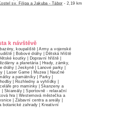
ostel sv. Filipa a Jakuba - Tábor
- 2,19 km
sta k návštěvě
bazény, koupaliště
|
Army a vojenské
ludiště
|
Bobové dráhy
|
Dětská hřiště
Dětské koutky
|
Dopravní hřiště
|
ězdárny a planetária
|
Hrady, zámky,
ne dráhy
|
Jeskyně
|
Lanové parky
|
hy
|
Laser Game
|
Muzea
|
Naučné
mátky a památníky
|
Parky
|
hodby
|
Rozhledny a vyhlídky
|
celáře pro maminky
|
Skanzeny a
y
|
Skiareály
|
Sportovně - relaxační
ková hra
|
Westernová městečka a
esnice
|
Zábavní centra a areály
|
a botanické zahrady
|
Kreativní