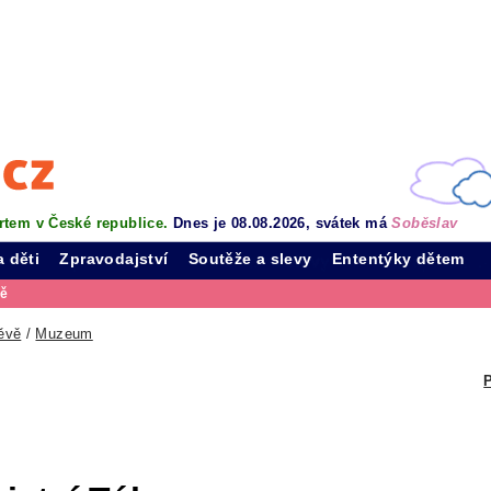
rtem v České republice.
Dnes je 08.08.2026, svátek má
Soběslav
a děti
Zpravodajství
Soutěže a slevy
Ententýky dětem
vě
ěvě
/
Muzeum
P