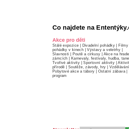
Co najdete na Ententýky.
Akce pro děti
Stálé expozice
|
Divadelní pohádky
|
Filmy
pohádky v kinech
|
Výstavy a veletrhy
|
Slavnosti
|
Poutě a cirkusy
|
Akce na hrade
zámcích
|
Karnevaly, festivaly, hudba, tan
Tvořivé aktivity
|
Sportovní aktivity
|
Aktivi
přírodě
|
Soutěže, závody, hry
|
Vzděláván
Pobytové akce a tábory
|
Ostatní zábava
|
program