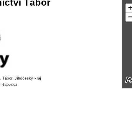
ictví Tábor
 Tábor, Jihočeský kraj
-tabor.cz