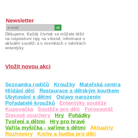
Newsletter
Děkujeme. Každý čtvrtek se můžete těšit
na inspirativní tipy na víkend, informace o
aktuální soutěži a o novinkách v rubrikách
ententýky.
Vložit novou akci
Seznamka rodičů
Kroužky
Mateřská centra
Hlídání dětí
Restaurace s dětským koutkem
Ubytování s dětmi
Oslavy narozenin
Pořadatelé kroužků
Ententýky soutěže
Kupovačka
Soutěže pro děti
Fotosoutěž
Slevové vouchery
Hry
Pohádky
Tvoření s dětmi
Hry pro hravé
Vařila myšička - vaříme s dětmi
Aktuality
Rozhovory
Knihy a hudba pro děti