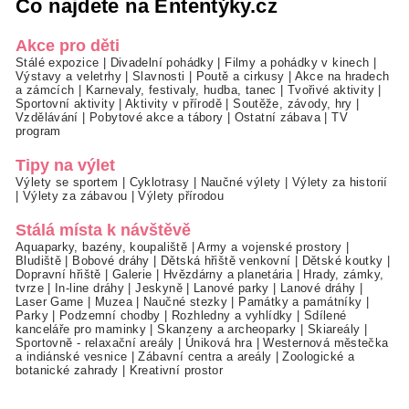
Co najdete na Ententýky.cz
Akce pro děti
Stálé expozice
|
Divadelní pohádky
|
Filmy a pohádky v kinech
|
Výstavy a veletrhy
|
Slavnosti
|
Poutě a cirkusy
|
Akce na hradech
a zámcích
|
Karnevaly, festivaly, hudba, tanec
|
Tvořivé aktivity
|
Sportovní aktivity
|
Aktivity v přírodě
|
Soutěže, závody, hry
|
Vzdělávání
|
Pobytové akce a tábory
|
Ostatní zábava
|
TV
program
Tipy na výlet
Výlety se sportem
|
Cyklotrasy
|
Naučné výlety
|
Výlety za historií
|
Výlety za zábavou
|
Výlety přírodou
Stálá místa k návštěvě
Aquaparky, bazény, koupaliště
|
Army a vojenské prostory
|
Bludiště
|
Bobové dráhy
|
Dětská hřiště venkovní
|
Dětské koutky
|
Dopravní hřiště
|
Galerie
|
Hvězdárny a planetária
|
Hrady, zámky,
tvrze
|
In-line dráhy
|
Jeskyně
|
Lanové parky
|
Lanové dráhy
|
Laser Game
|
Muzea
|
Naučné stezky
|
Památky a památníky
|
Parky
|
Podzemní chodby
|
Rozhledny a vyhlídky
|
Sdílené
kanceláře pro maminky
|
Skanzeny a archeoparky
|
Skiareály
|
Sportovně - relaxační areály
|
Úniková hra
|
Westernová městečka
a indiánské vesnice
|
Zábavní centra a areály
|
Zoologické a
botanické zahrady
|
Kreativní prostor