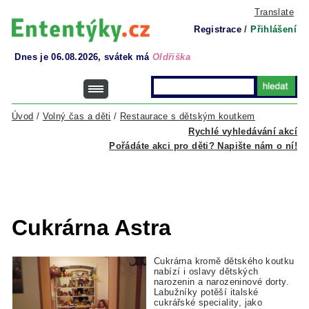
Translate
Registrace
/
Přihlášení
Dnes je 06.08.2026, svátek má
Oldřiška
Úvod
/
Volný čas a děti
/
Restaurace s dětským koutkem
Rychlé vyhledávání akcí
Pořádáte akci pro děti? Napište nám o ní!
Cukrárna Astra
Cukrárna kromě dětského koutku
nabízí i oslavy dětských
narozenin a narozeninové dorty.
Labužníky potěší italské
cukrářské speciality, jako