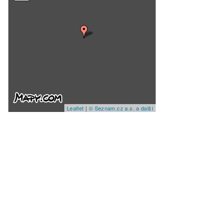
Leaflet
|
© Seznam.cz a.s. a další