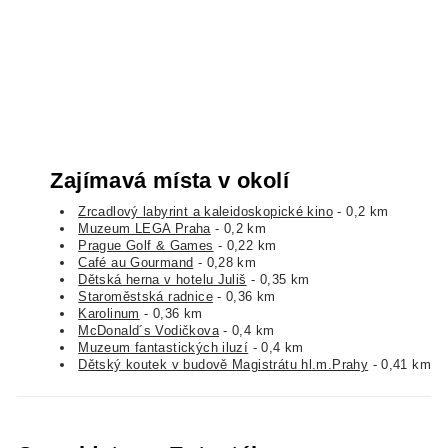
Zajímavá místa v okolí
Zrcadlový labyrint a kaleidoskopické kino
- 0,2 km
Muzeum LEGA Praha
- 0,2 km
Prague Golf & Games
- 0,22 km
Café au Gourmand
- 0,28 km
Dětská herna v hotelu Juliš
- 0,35 km
Staroměstská radnice
- 0,36 km
Karolinum
- 0,36 km
McDonald´s Vodičkova
- 0,4 km
Muzeum fantastických iluzí
- 0,4 km
Dětský koutek v budově Magistrátu hl.m.Prahy
- 0,41 km