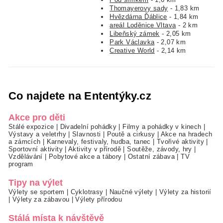
Thomayerovy sady
- 1,83 km
Hvězdárna Ďáblice
- 1,84 km
areál Loděnice Vltava
- 2 km
Libeňský zámek
- 2,05 km
Park Václavka
- 2,07 km
Creative World
- 2,14 km
Co najdete na Ententýky.cz
Akce pro děti
Stálé expozice
|
Divadelní pohádky
|
Filmy a pohádky v kinech
|
Výstavy a veletrhy
|
Slavnosti
|
Poutě a cirkusy
|
Akce na hradech
a zámcích
|
Karnevaly, festivaly, hudba, tanec
|
Tvořivé aktivity
|
Sportovní aktivity
|
Aktivity v přírodě
|
Soutěže, závody, hry
|
Vzdělávání
|
Pobytové akce a tábory
|
Ostatní zábava
|
TV
program
Tipy na výlet
Výlety se sportem
|
Cyklotrasy
|
Naučné výlety
|
Výlety za historií
|
Výlety za zábavou
|
Výlety přírodou
Stálá místa k návštěvě