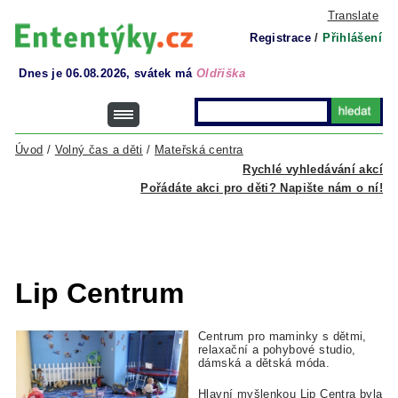
Translate
Registrace
/
Přihlášení
Dnes je 06.08.2026, svátek má
Oldřiška
Úvod
/
Volný čas a děti
/
Mateřská centra
Rychlé vyhledávání akcí
Pořádáte akci pro děti? Napište nám o ní!
Lip Centrum
Centrum pro maminky s dětmi,
relaxační a pohybové studio,
dámská a dětská móda.
Hlavní myšlenkou Lip Centra byla