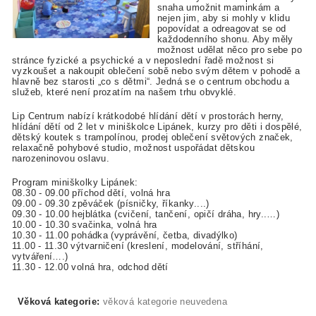
snaha umožnit maminkám a
nejen jim, aby si mohly v klidu
popovídat a odreagovat se od
každodenního shonu. Aby měly
možnost udělat něco pro sebe po
stránce fyzické a psychické a v neposlední řadě možnost si
vyzkoušet a nakoupit oblečení sobě nebo svým dětem v pohodě a
hlavně bez starosti „co s dětmi“. Jedná se o centrum obchodu a
služeb, které není prozatím na našem trhu obvyklé.
Lip Centrum nabízí krátkodobé hlídání dětí v prostorách herny,
hlídání dětí od 2 let v miniškolce Lipánek, kurzy pro děti i dospělé,
dětský koutek s trampolínou, prodej oblečení světových značek,
relaxačně pohybové studio, možnost uspořádat dětskou
narozeninovou oslavu.
Program miniškolky Lipánek:
08.30 - 09.00 příchod dětí, volná hra
09.00 - 09.30 zpěváček (písničky, říkanky....)
09.30 - 10.00 hejblátka (cvičení, tančení, opičí dráha, hry..…)
10.00 - 10.30 svačinka, volná hra
10.30 - 11.00 pohádka (vyprávění, četba, divadýlko)
11.00 - 11.30 výtvarničení (kreslení, modelování, stříhání,
vytváření….)
11.30 - 12.00 volná hra, odchod dětí
Věková kategorie:
věková kategorie neuvedena