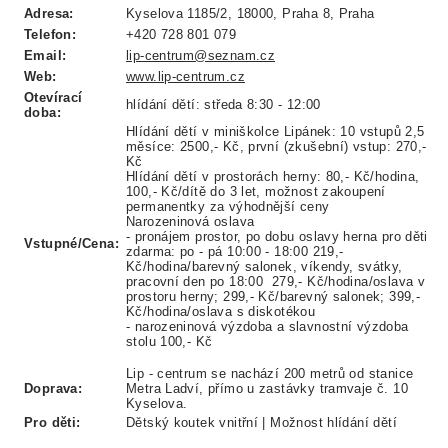
Adresa:
Kyselova 1185/2, 18000, Praha 8, Praha
Telefon:
+420 728 801 079
Email:
lip-centrum@seznam.cz
Web:
www.lip-centrum.cz
Otevírací
hlídání dětí: středa 8:30 - 12:00
doba:
Hlídání dětí v miniškolce Lipánek: 10 vstupů 2,5
měsíce: 2500,- Kč, první (zkušební) vstup: 270,-
Kč
Hlídání dětí v prostorách herny: 80,- Kč/hodina,
100,- Kč/dítě do 3 let, možnost zakoupení
permanentky za výhodnější ceny
Narozeninová oslava
- pronájem prostor, po dobu oslavy herna pro děti
Vstupné/Cena:
zdarma: po - pá 10:00 - 18:00 219,-
Kč/hodina/barevný salonek, víkendy, svátky,
pracovní den po 18:00 279,- Kč/hodina/oslava v
prostoru herny; 299,- Kč/barevný salonek; 399,-
Kč/hodina/oslava s diskotékou
- narozeninová výzdoba a slavnostní výzdoba
stolu 100,- Kč
Lip - centrum se nachází 200 metrů od stanice
Doprava:
Metra Ladví, přímo u zastávky tramvaje č. 10
Kyselova.
Pro děti:
Dětský koutek vnitřní | Možnost hlídání dětí