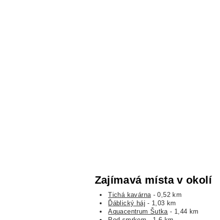
Zajímavá místa v okolí
Tichá kavárna
- 0,52 km
Ďáblický háj
- 1,03 km
Aquacentrum Šutka
- 1,44 km
Pod smrkem
- 1,6 km