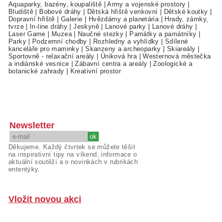
Aquaparky, bazény, koupaliště
|
Army a vojenské prostory
|
Bludiště
|
Bobové dráhy
|
Dětská hřiště venkovní
|
Dětské koutky
|
Dopravní hřiště
|
Galerie
|
Hvězdárny a planetária
|
Hrady, zámky,
tvrze
|
In-line dráhy
|
Jeskyně
|
Lanové parky
|
Lanové dráhy
|
Laser Game
|
Muzea
|
Naučné stezky
|
Památky a památníky
|
Parky
|
Podzemní chodby
|
Rozhledny a vyhlídky
|
Sdílené
kanceláře pro maminky
|
Skanzeny a archeoparky
|
Skiareály
|
Sportovně - relaxační areály
|
Úniková hra
|
Westernová městečka
a indiánské vesnice
|
Zábavní centra a areály
|
Zoologické a
botanické zahrady
|
Kreativní prostor
Newsletter
Děkujeme. Každý čtvrtek se můžete těšit
na inspirativní tipy na víkend, informace o
aktuální soutěži a o novinkách v rubrikách
ententýky.
Vložit novou akci