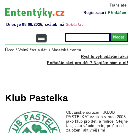
Translate
Registrace
/
Přihlášení
Dnes je 08.08.2026, svátek má
Soběslav
Úvod
/
Volný čas a děti
/
Mateřská centra
Rychlé vyhledávání akcí
Pořádáte akci pro děti? Napište nám o ní!
Klub Pastelka
Občanské sdružení „KLUB
PASTELKA“ vzniklo v roce 2003
jako klub pro děti a rodiče. Stejně
tak, jako všude jinde, prošlo od
založení aktivnějšími i