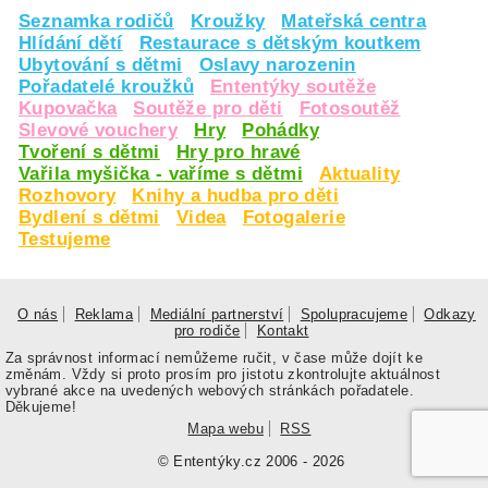
Seznamka rodičů
Kroužky
Mateřská centra
Hlídání dětí
Restaurace s dětským koutkem
Ubytování s dětmi
Oslavy narozenin
Pořadatelé kroužků
Ententýky soutěže
Kupovačka
Soutěže pro děti
Fotosoutěž
Slevové vouchery
Hry
Pohádky
Tvoření s dětmi
Hry pro hravé
Vařila myšička - vaříme s dětmi
Aktuality
Rozhovory
Knihy a hudba pro děti
Bydlení s dětmi
Videa
Fotogalerie
Testujeme
O nás
Reklama
Mediální partnerství
Spolupracujeme
Odkazy
pro rodiče
Kontakt
Za správnost informací nemůžeme ručit, v čase může dojít ke
změnám. Vždy si proto prosím pro jistotu zkontrolujte aktuálnost
vybrané akce na uvedených webových stránkách pořadatele.
Děkujeme!
Mapa webu
RSS
© Ententýky.cz 2006 - 2026