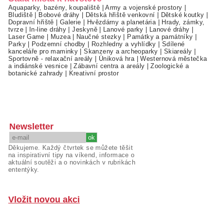
Aquaparky, bazény, koupaliště
|
Army a vojenské prostory
|
Bludiště
|
Bobové dráhy
|
Dětská hřiště venkovní
|
Dětské koutky
|
Dopravní hřiště
|
Galerie
|
Hvězdárny a planetária
|
Hrady, zámky,
tvrze
|
In-line dráhy
|
Jeskyně
|
Lanové parky
|
Lanové dráhy
|
Laser Game
|
Muzea
|
Naučné stezky
|
Památky a památníky
|
Parky
|
Podzemní chodby
|
Rozhledny a vyhlídky
|
Sdílené
kanceláře pro maminky
|
Skanzeny a archeoparky
|
Skiareály
|
Sportovně - relaxační areály
|
Úniková hra
|
Westernová městečka
a indiánské vesnice
|
Zábavní centra a areály
|
Zoologické a
botanické zahrady
|
Kreativní prostor
Newsletter
Děkujeme. Každý čtvrtek se můžete těšit
na inspirativní tipy na víkend, informace o
aktuální soutěži a o novinkách v rubrikách
ententýky.
Vložit novou akci