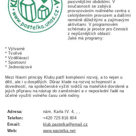
pasivnějšími obdobími. V
současnosti se zabývá
provozováním rodinného centra s
celotýdenním provozem a dalšími
neméně důležitými a zajímavými
aktivitami. V programovém
schématu je prostor pro činnosti
z nejrůznějších oblastí.
Jaké má programy:
* Výtvarné
* Tvořivé
* Vzdělávací
* Sportovní
* Jednorázové
Mezi hlavní principy Klubu patří komplexní rozvoj, a to nejen u
dětí, ale i u dospělých. Důraz klade na rozvoj schopností a
dovedností, na společenské vyžití rodičů na mateřské dovolené a
jejich přípravu na nástup do zaměstnání a v neposlední řadě na
účelné využití volného času celé rodiny.
Adresa:
nám. Karla IV. 4, , ,
Telefon:
+420 725 816 804
Email:
klub.pastelka@email.cz
Web:
www.pastelka.net