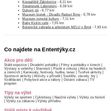
Koupaliště Zábrdovice
- 6,11 km
Steampunk Laboratory
- 6,59 km
Duhový ráj
- 6,77 km
Muzeum loutek - Divadlo Radost Brno
- 6,78 km
Muzeum romské kultury
- 7,11 km
Baby Kickin cafe
- 7,55 km
Botanická zahrada a arboretum MZLU v Brně
- 7,83 km
Co najdete na Ententýky.cz
Akce pro děti
Stálé expozice
|
Divadelní pohádky
|
Filmy a pohádky v kinech
|
Výstavy a veletrhy
|
Slavnosti
|
Poutě a cirkusy
|
Akce na hradech
a zámcích
|
Karnevaly, festivaly, hudba, tanec
|
Tvořivé aktivity
|
Sportovní aktivity
|
Aktivity v přírodě
|
Soutěže, závody, hry
|
Vzdělávání
|
Pobytové akce a tábory
|
Ostatní zábava
|
TV
program
Tipy na výlet
Výlety se sportem
|
Cyklotrasy
|
Naučné výlety
|
Výlety za historií
|
Výlety za zábavou
|
Výlety přírodou
Stálá místa k návštěvě