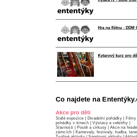
Hra na flétnu - DDM 
Kytarový kurz pro dě
Co najdete na Ententýky.
Akce pro děti
Stálé expozice
|
Divadelní pohádky
|
Filmy
pohádky v kinech
|
Výstavy a veletrhy
|
Slavnosti
|
Poutě a cirkusy
|
Akce na hrade
zámcích
|
Karnevaly, festivaly, hudba, tan
Tvořivé aktivity
|
Sportovní aktivity
|
Aktivi