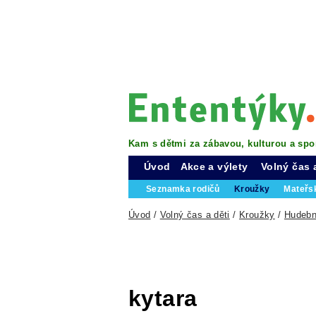
Kam s dětmi za zábavou, kulturou a spo
Úvod
Akce a výlety
Volný čas 
Seznamka rodičů
Kroužky
Mateřs
Úvod
/
Volný čas a děti
/
Kroužky
/
Hudebn
kytara