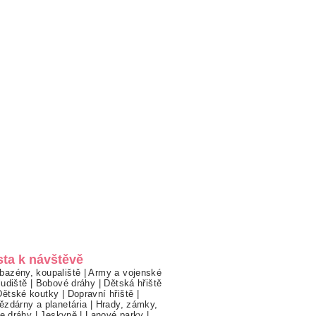
sta k návštěvě
bazény, koupaliště
|
Army a vojenské
ludiště
|
Bobové dráhy
|
Dětská hřiště
Dětské koutky
|
Dopravní hřiště
|
ězdárny a planetária
|
Hrady, zámky,
ne dráhy
|
Jeskyně
|
Lanové parky
|