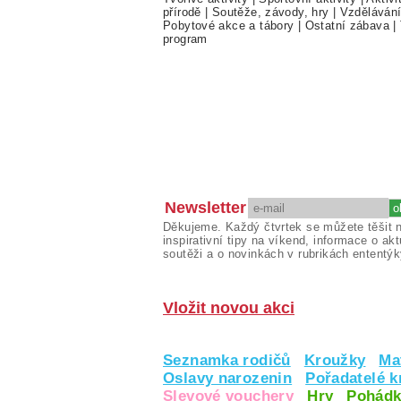
přírodě
|
Soutěže, závody, hry
|
Vzděláván
Pobytové akce a tábory
|
Ostatní zábava
|
program
Newsletter
Děkujeme. Každý čtvrtek se můžete těšit 
inspirativní tipy na víkend, informace o akt
soutěži a o novinkách v rubrikách ententýk
Vložit novou akci
Seznamka rodičů
Kroužky
Ma
Oslavy narozenin
Pořadatelé 
Slevové vouchery
Hry
Pohádk