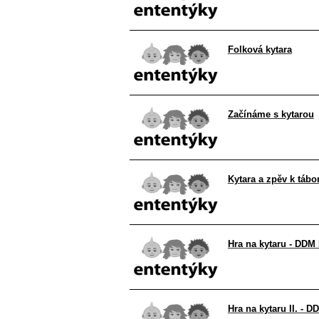
Folková kytara
Začínáme s kytarou
Kytara a zpěv k táb
Hra na kytaru - DDM
Hra na kytaru II. - 