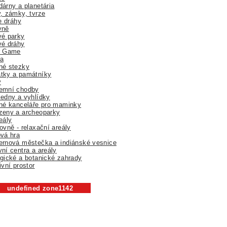
árny a planetária
, zámky, tvrze
ne dráhy
yně
vé parky
vé dráhy
r Game
a
né stezky
tky a památníky
y
emní chodby
edny a vyhlídky
né kanceláře pro maminky
zeny a archeoparky
eály
ovně - relaxační areály
vá hra
rnová městečka a indiánské vesnice
ní centra a areály
gické a botanické zahrady
ivní prostor
undefined zone1142