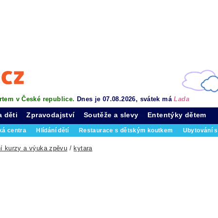
rtem v České republice.
Dnes je 07.08.2026, svátek má
Lada
a děti
Zpravodajství
Soutěže a slevy
Ententýky dětem
ká centra
Hlídání dětí
Restaurace s dětským koutkem
Ubytování s
í kurzy a výuka zpěvu
/
kytara