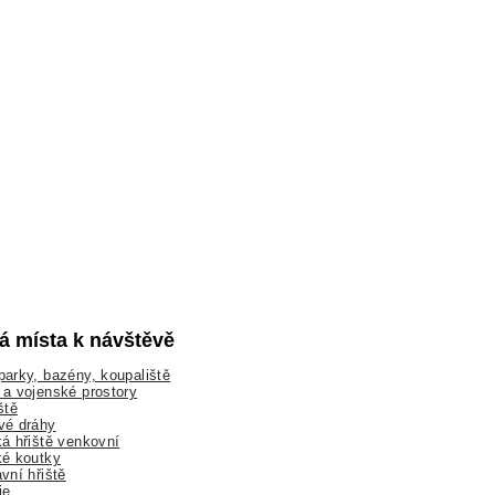
lá místa k návštěvě
arky, bazény, koupaliště
a vojenské prostory
ště
vé dráhy
á hřiště venkovní
ké koutky
vní hřiště
ie