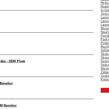
Hvězd
Hrady
In-li
Jesk
Lano
Lano
Lase
Muze
Nauč
Pamá
Park
Podz
Rozhl
Sdíle
Skan
Skiar
Sport
oráku - DDM Písek
Úniko
Weste
Zábav
Zoolo
Kreat
 Benešov
DDM Benešov