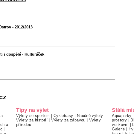
Ostrov - 2012/2013
ti i dospělé - Kulturáček
cz
Tipy na výlet
Stálá mí
 a
Výlety se sportem
|
Cyklotrasy
|
Naučné výlety
|
Aquaparky, 
Výlety za historií
|
Výlety za zábavou
|
Výlety
prostory
|
B
ch a
přírodou
venkovní
|
ec
|
Galerie
|
Hv
ty v
tvrze
|
In-li