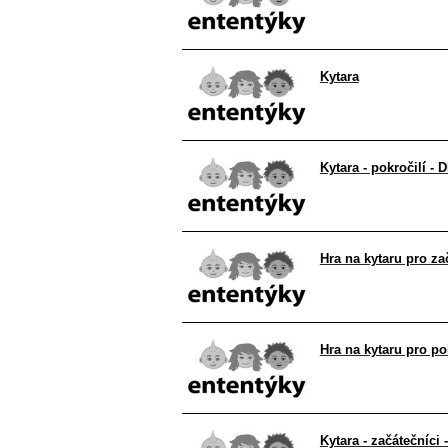
Kytara
Kytara - pokročilí -
Hra na kytaru pro za
Hra na kytaru pro po
Kytara - začátečníci