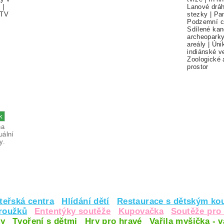
í
|
Lanové drá
TV
stezky
|
Pa
Podzemní c
Sdílené kan
archeopark
areály
|
Úni
indiánské v
Zoologické 
prostor
na
uální
y.
teřská centra
Hlídání dětí
Restaurace s dětským ko
kroužků
Ententýky soutěže
Kupovačka
Soutěže pro 
y
Tvoření s dětmi
Hry pro hravé
Vařila myšička - 