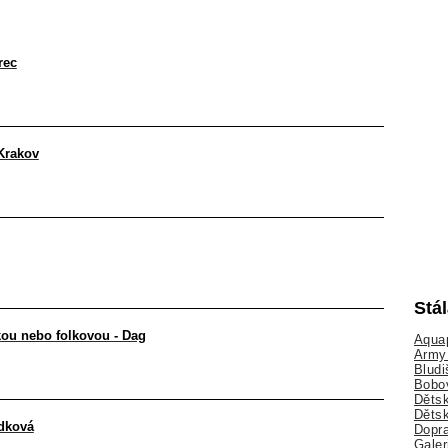
rec
 Krakov
Stá
kou nebo folkovou - Dag
Aquap
Army 
Bludi
Bobo
Dětsk
Děts
ádková
Dopra
Galer