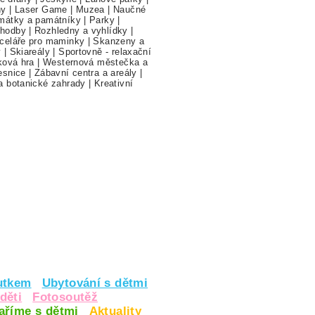
hy
|
Laser Game
|
Muzea
|
Naučné
mátky a památníky
|
Parky
|
hodby
|
Rozhledny a vyhlídky
|
celáře pro maminky
|
Skanzeny a
y
|
Skiareály
|
Sportovně - relaxační
ková hra
|
Westernová městečka a
esnice
|
Zábavní centra a areály
|
a botanické zahrady
|
Kreativní
utkem
Ubytování s dětmi
děti
Fotosoutěž
vaříme s dětmi
Aktuality