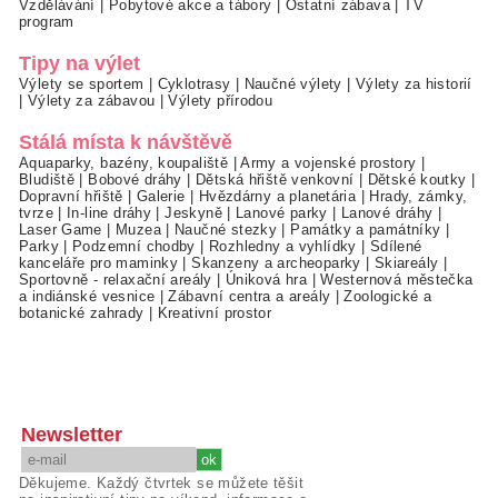
Vzdělávání
|
Pobytové akce a tábory
|
Ostatní zábava
|
TV
program
Tipy na výlet
Výlety se sportem
|
Cyklotrasy
|
Naučné výlety
|
Výlety za historií
|
Výlety za zábavou
|
Výlety přírodou
Stálá místa k návštěvě
Aquaparky, bazény, koupaliště
|
Army a vojenské prostory
|
Bludiště
|
Bobové dráhy
|
Dětská hřiště venkovní
|
Dětské koutky
|
Dopravní hřiště
|
Galerie
|
Hvězdárny a planetária
|
Hrady, zámky,
tvrze
|
In-line dráhy
|
Jeskyně
|
Lanové parky
|
Lanové dráhy
|
Laser Game
|
Muzea
|
Naučné stezky
|
Památky a památníky
|
Parky
|
Podzemní chodby
|
Rozhledny a vyhlídky
|
Sdílené
kanceláře pro maminky
|
Skanzeny a archeoparky
|
Skiareály
|
Sportovně - relaxační areály
|
Úniková hra
|
Westernová městečka
a indiánské vesnice
|
Zábavní centra a areály
|
Zoologické a
botanické zahrady
|
Kreativní prostor
Newsletter
Děkujeme. Každý čtvrtek se můžete těšit