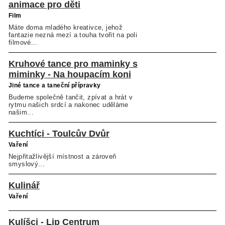
animace pro děti
Film
Máte doma mladého kreativce, jehož
fantazie nezná mezí a touha tvořit na poli
filmové...
Kruhové tance pro maminky s
miminky - Na houpacím koni
Jiné tance a taneční přípravky
Budeme společně tančit, zpívat a hrát v
rytmu našich srdcí a nakonec uděláme
našim...
Kuchtíci - Toulcův Dvůr
Vaření
Nejpřitažlivější místnost a zároveň
smyslový...
Kulinář
Vaření
Kulíšci - Lip Centrum