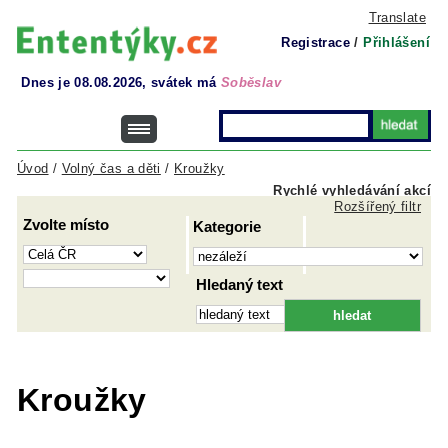
Translate
Registrace
/
Přihlášení
Dnes je 08.08.2026, svátek má
Soběslav
Úvod
/
Volný čas a děti
/
Kroužky
Rychlé vyhledávání akcí
Rozšířený filtr
Zvolte místo
Kategorie
Hledaný text
Kroužky