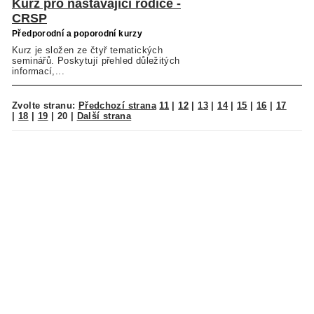
Kurz pro nastávající rodiče -
CRSP
Předporodní a poporodní kurzy
Kurz je složen ze čtyř tematických
seminářů. Poskytují přehled důležitých
informací,...
Zvolte stranu:
Předchozí strana
11
|
12
|
13
|
14
|
15
|
16
|
17
|
18
|
19
|
20
|
Další strana