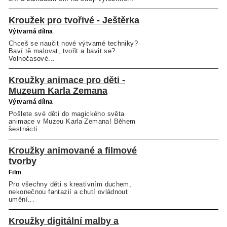
Kroužek pro tvořivé - Ještěrka
Výtvarná dílna
Chceš se naučit nové výtvarné techniky?
Baví tě malovat, tvořit a bavit se?
Volnočasové...
Kroužky animace pro děti -
Muzeum Karla Zemana
Výtvarná dílna
Pošlete své děti do magického světa
animace v Muzeu Karla Zemana! Během
šestnácti...
Kroužky animované a filmové
tvorby
Film
Pro všechny děti s kreativním duchem,
nekonečnou fantazií a chutí ovládnout
umění...
Kroužky digitální malby a