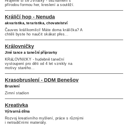
Hrajeme si se zvířátky - seznámení s
přírodou formou her, kreslení a soutěží.
Králičí hop - Nenuda
akvaristika, teraristika, chovatelství
Čauves králíkomilci! Máte doma králíčka? A
chtěli byste ho naučit skákat přes...
Královničky
Jiné tance a taneční přípravky
KRáLOVNIčKY - hudebně taneční
vystoupení pro děti od 4 let vznikly na
motivy starého...
Krasobruslení - DDM Benešov
Bruslení
Zimní stadion
Kreativka
Výtvarná dílna
Rozvoj kreativního myšlení, práce s různými
i netradičními materiály.