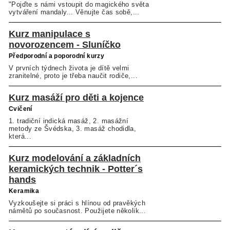
"Pojďte s námi vstoupit do magického světa
vytváření mandaly... Věnujte čas sobě,...
Kurz manipulace s
novorozencem - Sluníčko
Předporodní a poporodní kurzy
V prvních týdnech života je dítě velmi
zranitelné, proto je třeba naučit rodiče,...
Kurz masáží pro děti a kojence
Cvičení
1. tradiční indická masáž, 2. masážní
metody ze Švédska, 3. masáž chodidla,
která...
Kurz modelování a základních
keramických technik - Potter´s
hands
Keramika
Vyzkoušejte si práci s hlínou od pravěkých
námětů po současnost. Použijete několik...