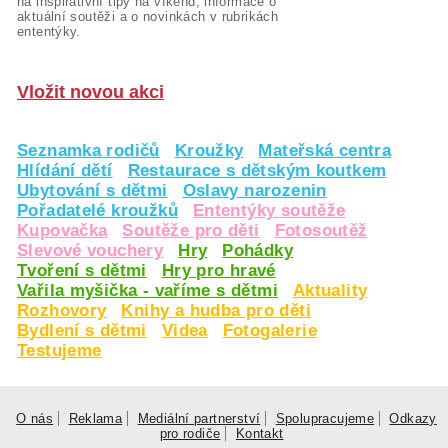
na inspirativní tipy na víkend, informace o
aktuální soutěži a o novinkách v rubrikách
ententýky.
Vložit novou akci
Seznamka rodičů
Kroužky
Mateřská centra
Hlídání dětí
Restaurace s dětským koutkem
Ubytování s dětmi
Oslavy narozenin
Pořadatelé kroužků
Ententýky soutěže
Kupovačka
Soutěže pro děti
Fotosoutěž
Slevové vouchery
Hry
Pohádky
Tvoření s dětmi
Hry pro hravé
Vařila myšička - vaříme s dětmi
Aktuality
Rozhovory
Knihy a hudba pro děti
Bydlení s dětmi
Videa
Fotogalerie
Testujeme
O nás
Reklama
Mediální partnerství
Spolupracujeme
Odkazy
pro rodiče
Kontakt