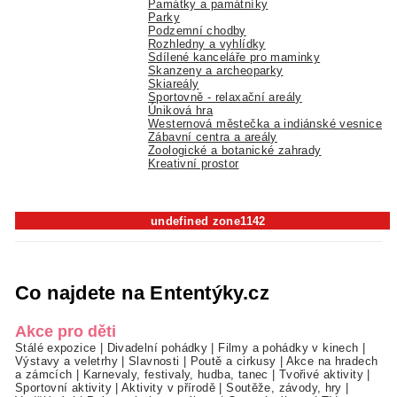
Památky a památníky
Parky
Podzemní chodby
Rozhledny a vyhlídky
Sdílené kanceláře pro maminky
Skanzeny a archeoparky
Skiareály
Sportovně - relaxační areály
Úniková hra
Westernová městečka a indiánské vesnice
Zábavní centra a areály
Zoologické a botanické zahrady
Kreativní prostor
undefined zone1142
Co najdete na Ententýky.cz
Akce pro děti
Stálé expozice
|
Divadelní pohádky
|
Filmy a pohádky v kinech
|
Výstavy a veletrhy
|
Slavnosti
|
Poutě a cirkusy
|
Akce na hradech
a zámcích
|
Karnevaly, festivaly, hudba, tanec
|
Tvořivé aktivity
|
Sportovní aktivity
|
Aktivity v přírodě
|
Soutěže, závody, hry
|