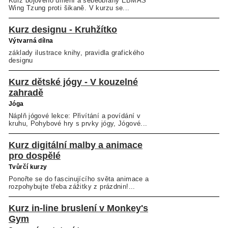
Kurz bojového umění a sebeobrany EBMAS
Wing Tzung proti šikaně. V kurzu se...
Kurz designu - Kruhžítko
Výtvarná dílna
základy ilustrace knihy, pravidla grafického
designu
Kurz dětské jógy - V kouzelné
zahradě
Jóga
Náplň jógové lekce: Přivítání a povídání v
kruhu, Pohybové hry s prvky jógy, Jógové...
Kurz digitální malby a animace
pro dospělé
Tvůrčí kurzy
Ponořte se do fascinujícího světa animace a
rozpohybujte třeba zážitky z prázdnin!...
Kurz in-line bruslení v Monkey's
Gym