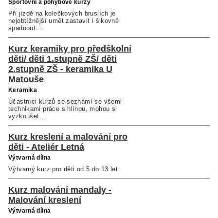
Sportovní a pohybové kurzy
Při jízdě na kolečkových bruslích je
nejobtížnější umět zastavit i šikovně
spadnout....
Kurz keramiky pro předškolní
děti/ děti 1.stupně ZŠ/ děti
2.stupně ZŠ - keramika U
Matouše
Keramika
Účastníci kurzů se seznámí se všemi
technikami práce s hlínou, mohou si
vyzkoušet...
Kurz kreslení a malování pro
děti - Ateliér Letná
Výtvarná dílna
Výtvarný kurz pro děti od 5 do 13 let.
Kurz malování mandaly -
Malování kreslení
Výtvarná dílna