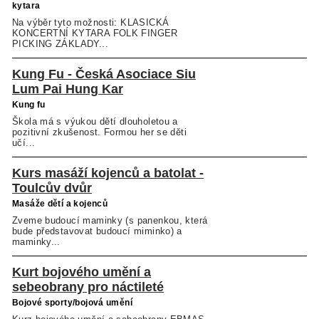
kytara
Na výběr tyto možnosti: KLASICKÁ
KONCERTNÍ KYTARA FOLK FINGER
PICKING ZÁKLADY...
Kung Fu - Česká Asociace Siu
Lum Pai Hung Kar
Kung fu
Škola má s výukou dětí dlouholetou a
pozitivní zkušenost. Formou her se děti
učí...
Kurs masáží kojenců a batolat -
Toulcův dvůr
Masáže dětí a kojenců
Zveme budoucí maminky (s panenkou, která
bude představovat budoucí miminko) a
maminky...
Kurt bojového umění a
sebeobrany pro náctileté
Bojové sporty/bojová umění