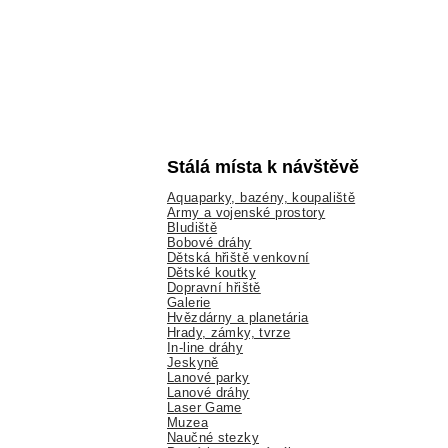
Stálá místa k návštěvě
Aquaparky, bazény, koupaliště
Army a vojenské prostory
Bludiště
Bobové dráhy
Dětská hřiště venkovní
Dětské koutky
Dopravní hřiště
Galerie
Hvězdárny a planetária
Hrady, zámky, tvrze
In-line dráhy
Jeskyně
Lanové parky
Lanové dráhy
Laser Game
Muzea
Naučné stezky