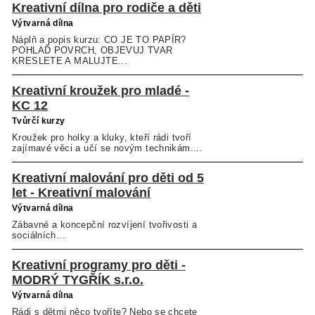
Kreativní dílna pro rodiče a děti
Výtvarná dílna
Náplň a popis kurzu: CO JE TO PAPÍR?
POHLAĎ POVRCH, OBJEVUJ TVAR
KRESLETE A MALUJTE...
Kreativní kroužek pro mladé -
KC 12
Tvůrčí kurzy
Kroužek pro holky a kluky, kteří rádi tvoří
zajímavé věci a učí se novým technikám....
Kreativní malování pro děti od 5
let - Kreativní malování
Výtvarná dílna
Zábavné a koncepční rozvíjení tvořivosti a
sociálních...
Kreativní programy pro děti -
MODRÝ TYGŘÍK s.r.o.
Výtvarná dílna
Rádi s dětmi něco tvoříte? Nebo se chcete