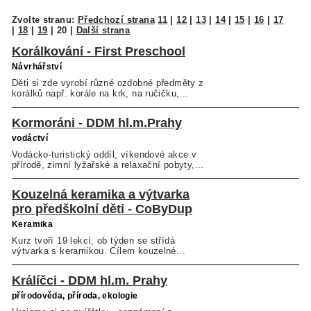
Zvolte stranu:
Předchozí strana
11
|
12
|
13
|
14
|
15
|
16
|
17
|
18
|
19
|
20
|
Další strana
Korálkování - First Preschool
Návrhářství
Děti si zde vyrobí různé ozdobné předměty z
korálků např. korále na krk, na ručičku,...
Kormoráni - DDM hl.m.Prahy
vodáctví
Vodácko-turistický oddíl, víkendové akce v
přírodě, zimní lyžařské a relaxační pobyty,...
Kouzelná keramika a výtvarka
pro předškolní děti - CoByDup
Keramika
Kurz tvoří 19 lekcí, ob týden se střídá
výtvarka s keramikou. Cílem kouzelné...
Králíčci - DDM hl.m. Prahy
přírodověda, příroda, ekologie