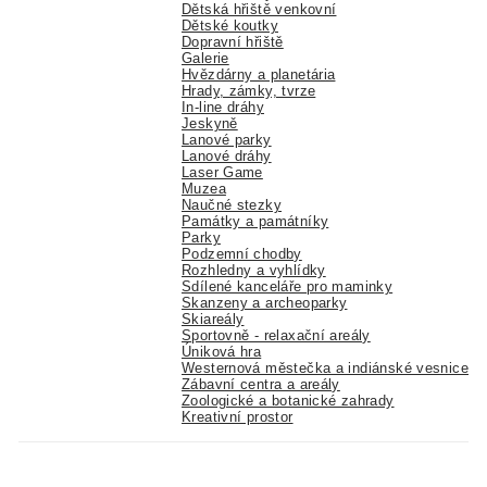
Dětská hřiště venkovní
Dětské koutky
Dopravní hřiště
Galerie
Hvězdárny a planetária
Hrady, zámky, tvrze
In-line dráhy
Jeskyně
Lanové parky
Lanové dráhy
Laser Game
Muzea
Naučné stezky
Památky a památníky
Parky
Podzemní chodby
Rozhledny a vyhlídky
Sdílené kanceláře pro maminky
Skanzeny a archeoparky
Skiareály
Sportovně - relaxační areály
Úniková hra
Westernová městečka a indiánské vesnice
Zábavní centra a areály
Zoologické a botanické zahrady
Kreativní prostor