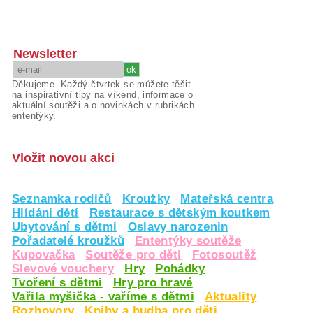
Newsletter
Děkujeme. Každý čtvrtek se můžete těšit
na inspirativní tipy na víkend, informace o
aktuální soutěži a o novinkách v rubrikách
ententýky.
Vložit novou akci
Seznamka rodičů
Kroužky
Mateřská centra
Hlídání dětí
Restaurace s dětským koutkem
Ubytování s dětmi
Oslavy narozenin
Pořadatelé kroužků
Ententýky soutěže
Kupovačka
Soutěže pro děti
Fotosoutěž
Slevové vouchery
Hry
Pohádky
Tvoření s dětmi
Hry pro hravé
Vařila myšička - vaříme s dětmi
Aktuality
Rozhovory
Knihy a hudba pro děti