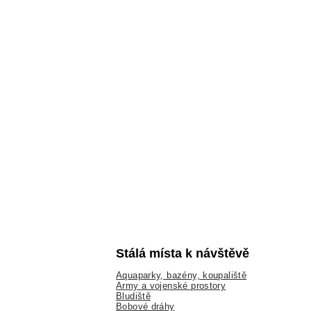
Stálá místa k návštěvě
Aquaparky, bazény, koupaliště
Army a vojenské prostory
Bludiště
Bobové dráhy