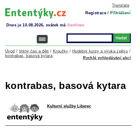
Translate
Registrace
/
Přihlášení
Dnes je 10.08.2026, svátek má
Vavřinec
Úvod
/
Volný čas a děti
/
Kroužky
/
Hudební kurzy a výuka zpěvu
/
kontrabas, basová kytara
Rychlé vyhledávání akcí
kontrabas, basová kytara
Kulturní služby Liberec