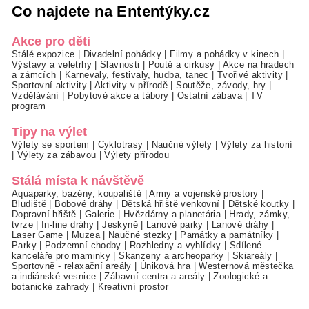
Co najdete na Ententýky.cz
Akce pro děti
Stálé expozice
|
Divadelní pohádky
|
Filmy a pohádky v kinech
|
Výstavy a veletrhy
|
Slavnosti
|
Poutě a cirkusy
|
Akce na hradech
a zámcích
|
Karnevaly, festivaly, hudba, tanec
|
Tvořivé aktivity
|
Sportovní aktivity
|
Aktivity v přírodě
|
Soutěže, závody, hry
|
Vzdělávání
|
Pobytové akce a tábory
|
Ostatní zábava
|
TV
program
Tipy na výlet
Výlety se sportem
|
Cyklotrasy
|
Naučné výlety
|
Výlety za historií
|
Výlety za zábavou
|
Výlety přírodou
Stálá místa k návštěvě
Aquaparky, bazény, koupaliště
|
Army a vojenské prostory
|
Bludiště
|
Bobové dráhy
|
Dětská hřiště venkovní
|
Dětské koutky
|
Dopravní hřiště
|
Galerie
|
Hvězdárny a planetária
|
Hrady, zámky,
tvrze
|
In-line dráhy
|
Jeskyně
|
Lanové parky
|
Lanové dráhy
|
Laser Game
|
Muzea
|
Naučné stezky
|
Památky a památníky
|
Parky
|
Podzemní chodby
|
Rozhledny a vyhlídky
|
Sdílené
kanceláře pro maminky
|
Skanzeny a archeoparky
|
Skiareály
|
Sportovně - relaxační areály
|
Úniková hra
|
Westernová městečka
a indiánské vesnice
|
Zábavní centra a areály
|
Zoologické a
botanické zahrady
|
Kreativní prostor