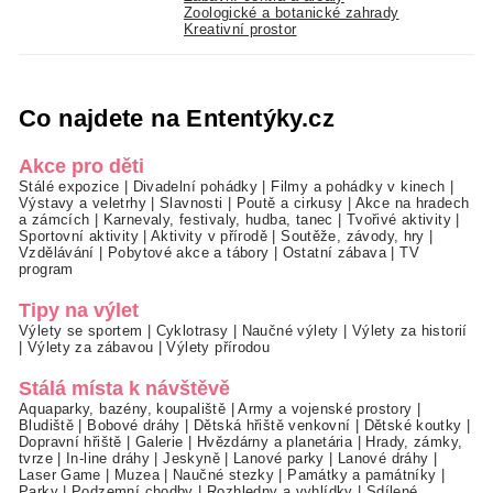
Zoologické a botanické zahrady
Kreativní prostor
Co najdete na Ententýky.cz
Akce pro děti
Stálé expozice
|
Divadelní pohádky
|
Filmy a pohádky v kinech
|
Výstavy a veletrhy
|
Slavnosti
|
Poutě a cirkusy
|
Akce na hradech
a zámcích
|
Karnevaly, festivaly, hudba, tanec
|
Tvořivé aktivity
|
Sportovní aktivity
|
Aktivity v přírodě
|
Soutěže, závody, hry
|
Vzdělávání
|
Pobytové akce a tábory
|
Ostatní zábava
|
TV
program
Tipy na výlet
Výlety se sportem
|
Cyklotrasy
|
Naučné výlety
|
Výlety za historií
|
Výlety za zábavou
|
Výlety přírodou
Stálá místa k návštěvě
Aquaparky, bazény, koupaliště
|
Army a vojenské prostory
|
Bludiště
|
Bobové dráhy
|
Dětská hřiště venkovní
|
Dětské koutky
|
Dopravní hřiště
|
Galerie
|
Hvězdárny a planetária
|
Hrady, zámky,
tvrze
|
In-line dráhy
|
Jeskyně
|
Lanové parky
|
Lanové dráhy
|
Laser Game
|
Muzea
|
Naučné stezky
|
Památky a památníky
|
Parky
|
Podzemní chodby
|
Rozhledny a vyhlídky
|
Sdílené