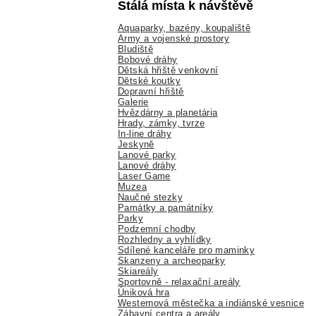
Stálá místa k návštěvě
Aquaparky, bazény, koupaliště
Army a vojenské prostory
Bludiště
Bobové dráhy
Dětská hřiště venkovní
Dětské koutky
Dopravní hřiště
Galerie
Hvězdárny a planetária
Hrady, zámky, tvrze
In-line dráhy
Jeskyně
Lanové parky
Lanové dráhy
Laser Game
Muzea
Naučné stezky
Památky a památníky
Parky
Podzemní chodby
Rozhledny a vyhlídky
Sdílené kanceláře pro maminky
Skanzeny a archeoparky
Skiareály
Sportovně - relaxační areály
Úniková hra
Westernová městečka a indiánské vesnice
Zábavní centra a areály