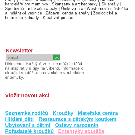
kanceláře pro maminky
|
Skanzeny a archeoparky
|
Skiareály
|
Sportovně - relaxační areály
|
Úniková hra
|
Westernová městečka
a indiánské vesnice
|
Zábavní centra a areály
|
Zoologické a
botanické zahrady
|
Kreativní prostor
Newsletter
Děkujeme. Každý čtvrtek se můžete těšit
na inspirativní tipy na víkend, informace o
aktuální soutěži a o novinkách v rubrikách
ententýky.
Vložit novou akci
Seznamka rodičů
Kroužky
Mateřská centra
Hlídání dětí
Restaurace s dětským koutkem
Ubytování s dětmi
Oslavy narozenin
Pořadatelé kroužků
Ententýky soutěže