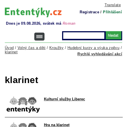
Translate
Registrace
/
Přihlášení
Dnes je 09.08.2026, svátek má
Roman
Úvod
/
Volný čas a děti
/
Kroužky
/
Hudební kurzy a výuka zpěvu
/
klarinet
Rychlé vyhledávání akcí
klarinet
Kulturní služby Liberec
Hra na klarinet