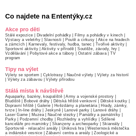
Co najdete na Ententýky.cz
Akce pro děti
Stálé expozice
|
Divadelní pohádky
|
Filmy a pohádky v kinech
|
Výstavy a veletrhy
|
Slavnosti
|
Poutě a cirkusy
|
Akce na hradech
a zámcích
|
Karnevaly, festivaly, hudba, tanec
|
Tvořivé aktivity
|
Sportovní aktivity
|
Aktivity v přírodě
|
Soutěže, závody, hry
|
Vzdělávání
|
Pobytové akce a tábory
|
Ostatní zábava
|
TV
program
Tipy na výlet
Výlety se sportem
|
Cyklotrasy
|
Naučné výlety
|
Výlety za historií
|
Výlety za zábavou
|
Výlety přírodou
Stálá místa k návštěvě
Aquaparky, bazény, koupaliště
|
Army a vojenské prostory
|
Bludiště
|
Bobové dráhy
|
Dětská hřiště venkovní
|
Dětské koutky
|
Dopravní hřiště
|
Galerie
|
Hvězdárny a planetária
|
Hrady, zámky,
tvrze
|
In-line dráhy
|
Jeskyně
|
Lanové parky
|
Lanové dráhy
|
Laser Game
|
Muzea
|
Naučné stezky
|
Památky a památníky
|
Parky
|
Podzemní chodby
|
Rozhledny a vyhlídky
|
Sdílené
kanceláře pro maminky
|
Skanzeny a archeoparky
|
Skiareály
|
Sportovně - relaxační areály
|
Úniková hra
|
Westernová městečka
a indiánské vesnice
|
Zábavní centra a areály
|
Zoologické a