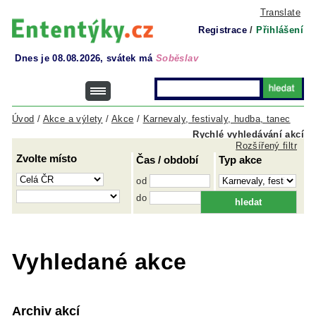
Translate
Registrace
/
Přihlášení
Dnes je 08.08.2026, svátek má
Soběslav
Úvod
/
Akce a výlety
/
Akce
/
Karnevaly, festivaly, hudba, tanec
Rychlé vyhledávání akcí
Rozšířený filtr
Zvolte místo
Čas / období
Typ akce
od
do
Vyhledané akce
Archiv akcí