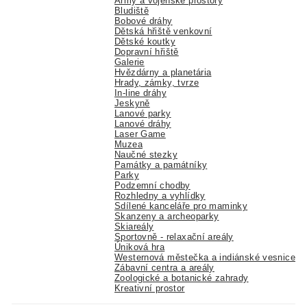
Army a vojenské prostory
Bludiště
Bobové dráhy
Dětská hřiště venkovní
Dětské koutky
Dopravní hřiště
Galerie
Hvězdárny a planetária
Hrady, zámky, tvrze
In-line dráhy
Jeskyně
Lanové parky
Lanové dráhy
Laser Game
Muzea
Naučné stezky
Památky a památníky
Parky
Podzemní chodby
Rozhledny a vyhlídky
Sdílené kanceláře pro maminky
Skanzeny a archeoparky
Skiareály
Sportovně - relaxační areály
Úniková hra
Westernová městečka a indiánské vesnice
Zábavní centra a areály
Zoologické a botanické zahrady
Kreativní prostor