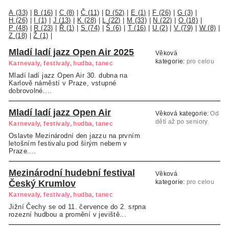
A (33)
|
B (16)
|
C (8)
|
Č (11)
|
D (52)
|
E (1)
|
F (26)
|
G (3)
|
H (26)
|
I (1)
|
J (13)
|
K (28)
|
L (22)
|
M (33)
|
N (22)
|
O (18)
|
P (48)
|
R (23)
|
Ř (1)
|
S (74)
|
Š (6)
|
T (16)
|
U (2)
|
V (79)
|
W (8)
|
Z (18)
|
Ž (1)
|
Mladí ladí jazz Open Air 2025
Věková
kategorie:
pro celou
Karnevaly, festivaly, hudba, tanec
rodinu
Mladí ladí jazz Open Air 30. dubna na
Karlově náměstí v Praze, vstupné
dobrovolné....
Mladí ladí jazz Open Air
Věková kategorie:
Od
dětí až po seniory.
Karnevaly, festivaly, hudba, tanec
Oslavte Mezinárodní den jazzu na prvním
letošním festivalu pod širým nebem v
Praze....
Mezinárodní hudební festival
Věková
Český Krumlov
kategorie:
pro celou
rodinu
Karnevaly, festivaly, hudba, tanec
Jižní Čechy se od 11. července do 2. srpna
rozezní hudbou a promění v jeviště...