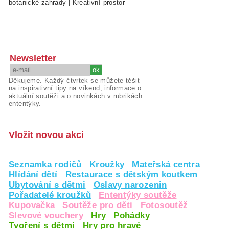
botanické zahrady
|
Kreativní prostor
Newsletter
Děkujeme. Každý čtvrtek se můžete těšit
na inspirativní tipy na víkend, informace o
aktuální soutěži a o novinkách v rubrikách
ententýky.
Vložit novou akci
Seznamka rodičů
Kroužky
Mateřská centra
Hlídání dětí
Restaurace s dětským koutkem
Ubytování s dětmi
Oslavy narozenin
Pořadatelé kroužků
Ententýky soutěže
Kupovačka
Soutěže pro děti
Fotosoutěž
Slevové vouchery
Hry
Pohádky
Tvoření s dětmi
Hry pro hravé