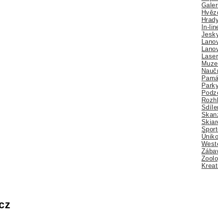
Galer
Hvězd
Hrady
In-li
Jesk
Lano
Lano
Lase
Muze
Nauč
Pamá
Park
Podz
Rozhl
Sdíle
Skan
Skiar
Sport
Úniko
Weste
Zábav
Zoolo
Kreat
cz