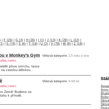
)
|
F (26)
|
G (3)
|
H (26)
|
I (1)
|
J (13)
|
K (28)
|
L (22)
|
(1)
|
S (74)
|
Š (6)
|
T (16)
|
U (2)
|
V (79)
|
W (8)
|
Z (18)
|
lou v Monkey’s Gym
Věková kategorie:
2,5 roku a více
hudba, tanec
neděli plnou smíchu, tance
 na veselou dětskou...
Stá
ě
Věková kategorie:
6-99 let
Aquap
hudba, tanec
Army 
 Den Země! Budeme se
Bludi
tahu k přírodě,
Bobo
Dětsk
Děts
Dopra