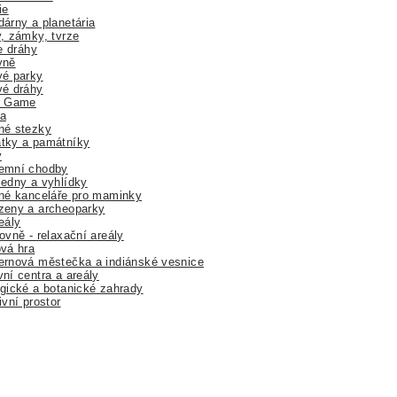
ie
árny a planetária
, zámky, tvrze
ne dráhy
yně
vé parky
vé dráhy
r Game
a
né stezky
tky a památníky
y
emní chodby
edny a vyhlídky
né kanceláře pro maminky
zeny a archeoparky
eály
ovně - relaxační areály
vá hra
rnová městečka a indiánské vesnice
ní centra a areály
gické a botanické zahrady
ivní prostor