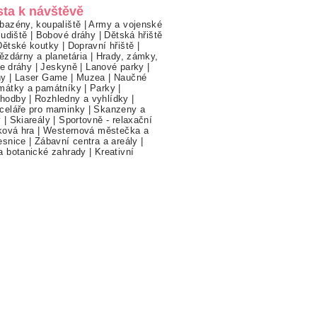
sta k návštěvě
bazény, koupaliště
|
Army a vojenské
ludiště
|
Bobové dráhy
|
Dětská hřiště
Dětské koutky
|
Dopravní hřiště
|
ězdárny a planetária
|
Hrady, zámky,
ne dráhy
|
Jeskyně
|
Lanové parky
|
hy
|
Laser Game
|
Muzea
|
Naučné
mátky a památníky
|
Parky
|
hodby
|
Rozhledny a vyhlídky
|
celáře pro maminky
|
Skanzeny a
y
|
Skiareály
|
Sportovně - relaxační
ková hra
|
Westernová městečka a
esnice
|
Zábavní centra a areály
|
a botanické zahrady
|
Kreativní