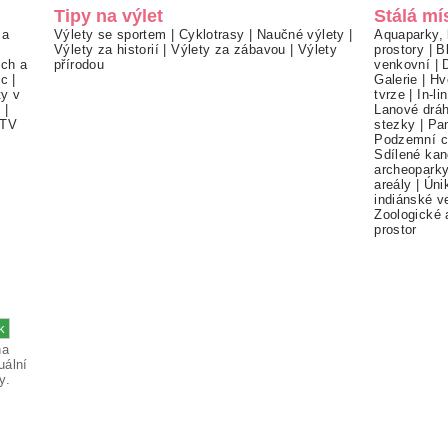
Tipy na výlet
Stálá mí
 a
Výlety se sportem
|
Cyklotrasy
|
Naučné výlety
|
Aquaparky, 
Výlety za historií
|
Výlety za zábavou
|
Výlety
prostory
|
B
ch a
přírodou
venkovní
|
ec
|
Galerie
|
Hv
ty v
tvrze
|
In-li
í
|
Lanové drá
TV
stezky
|
Pa
Podzemní c
Sdílené kan
archeopark
areály
|
Úni
indiánské v
Zoologické 
prostor
na
uální
y.