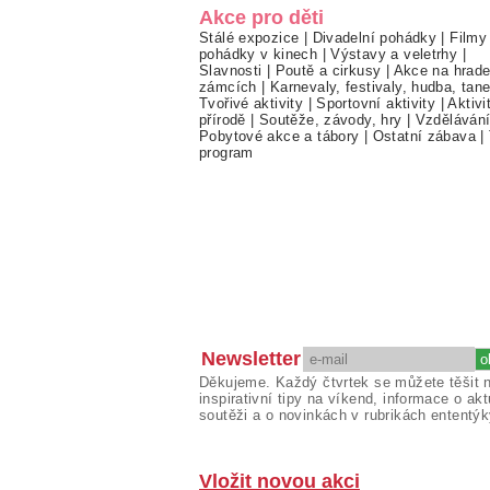
Akce pro děti
Stálé expozice
|
Divadelní pohádky
|
Filmy
pohádky v kinech
|
Výstavy a veletrhy
|
Slavnosti
|
Poutě a cirkusy
|
Akce na hrade
zámcích
|
Karnevaly, festivaly, hudba, tan
Tvořivé aktivity
|
Sportovní aktivity
|
Aktivi
přírodě
|
Soutěže, závody, hry
|
Vzděláván
Pobytové akce a tábory
|
Ostatní zábava
|
program
Newsletter
Děkujeme. Každý čtvrtek se můžete těšit 
inspirativní tipy na víkend, informace o akt
soutěži a o novinkách v rubrikách ententýk
Vložit novou akci