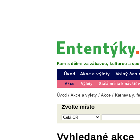
Kam s dětmi za zábavou, kulturou a spo
Úvod
Akce a výlety
Volný čas 
Akce
Výlety
Stálá místa k návště
Úvod
/
Akce a výlety
/
Akce
/
Karnevaly, fe
Zvolte místo
Vyhledané akce