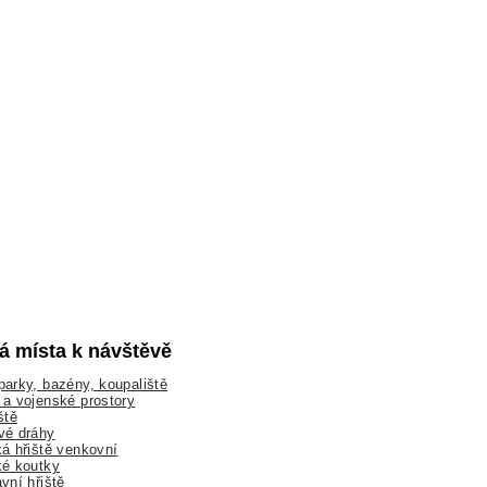
lá místa k návštěvě
arky, bazény, koupaliště
a vojenské prostory
ště
vé dráhy
á hřiště venkovní
ké koutky
vní hřiště