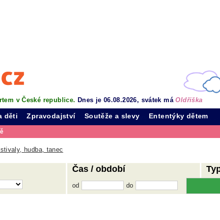
rtem v České republice.
Dnes je 06.08.2026, svátek má
Oldřiška
a děti
Zpravodajství
Soutěže a slevy
Ententýky dětem
vě
stivaly, hudba, tanec
Čas / období
Ty
od
do