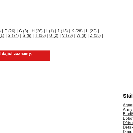
)
|
F (26)
|
G (3)
|
H (26)
|
I (1)
|
J (13)
|
K (28)
|
L (22)
|
(1)
|
S (74)
|
Š (6)
|
T (16)
|
U (2)
|
V (79)
|
W (8)
|
Z (18)
|
ídající záznamy,
Stá
Aquap
Army 
Bludi
Bobo
Dětsk
Děts
Dopra