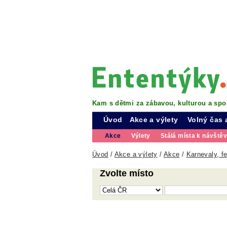
Kam s dětmi za zábavou, kulturou a spo
Úvod
Akce a výlety
Volný čas 
Akce
Výlety
Stálá místa k návště
Úvod
/
Akce a výlety
/
Akce
/
Karnevaly, fe
Zvolte místo