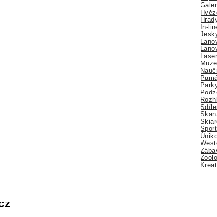
Galer
Hvězd
Hrady
In-li
Jesk
Lano
Lano
Lase
Muze
Nauč
Pamá
Park
Podz
Rozhl
Sdíle
Skan
Skiar
Sport
Úniko
Weste
Zábav
Zoolo
Kreat
cz