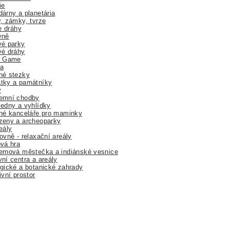
ie
árny a planetária
, zámky, tvrze
ne dráhy
yně
vé parky
vé dráhy
r Game
a
né stezky
tky a památníky
y
emní chodby
edny a vyhlídky
né kanceláře pro maminky
zeny a archeoparky
eály
ovně - relaxační areály
vá hra
rnová městečka a indiánské vesnice
ní centra a areály
gické a botanické zahrady
ivní prostor