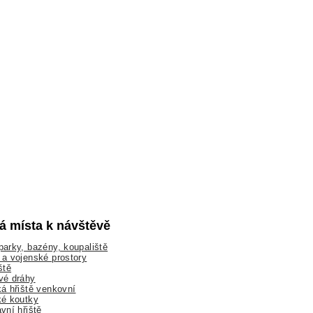
lá místa k návštěvě
arky, bazény, koupaliště
a vojenské prostory
ště
vé dráhy
á hřiště venkovní
ké koutky
vní hřiště