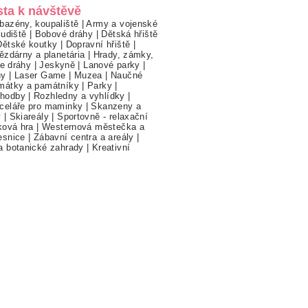
sta k návštěvě
bazény, koupaliště
|
Army a vojenské
ludiště
|
Bobové dráhy
|
Dětská hřiště
Dětské koutky
|
Dopravní hřiště
|
ězdárny a planetária
|
Hrady, zámky,
ne dráhy
|
Jeskyně
|
Lanové parky
|
hy
|
Laser Game
|
Muzea
|
Naučné
mátky a památníky
|
Parky
|
hodby
|
Rozhledny a vyhlídky
|
celáře pro maminky
|
Skanzeny a
y
|
Skiareály
|
Sportovně - relaxační
ková hra
|
Westernová městečka a
esnice
|
Zábavní centra a areály
|
a botanické zahrady
|
Kreativní