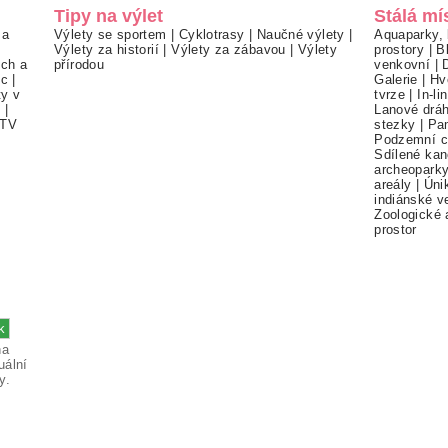
Tipy na výlet
Stálá mí
 a
Výlety se sportem
|
Cyklotrasy
|
Naučné výlety
|
Aquaparky, 
Výlety za historií
|
Výlety za zábavou
|
Výlety
prostory
|
B
ch a
přírodou
venkovní
|
ec
|
Galerie
|
Hv
ty v
tvrze
|
In-li
í
|
Lanové drá
TV
stezky
|
Pa
Podzemní c
Sdílené kan
archeopark
areály
|
Úni
indiánské v
Zoologické 
prostor
na
uální
y.