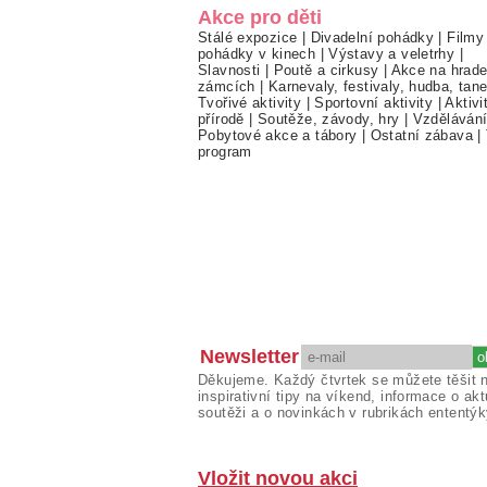
Akce pro děti
Stálé expozice
|
Divadelní pohádky
|
Filmy
pohádky v kinech
|
Výstavy a veletrhy
|
Slavnosti
|
Poutě a cirkusy
|
Akce na hrade
zámcích
|
Karnevaly, festivaly, hudba, tan
Tvořivé aktivity
|
Sportovní aktivity
|
Aktivi
přírodě
|
Soutěže, závody, hry
|
Vzděláván
Pobytové akce a tábory
|
Ostatní zábava
|
program
Newsletter
Děkujeme. Každý čtvrtek se můžete těšit 
inspirativní tipy na víkend, informace o akt
soutěži a o novinkách v rubrikách ententýk
Vložit novou akci