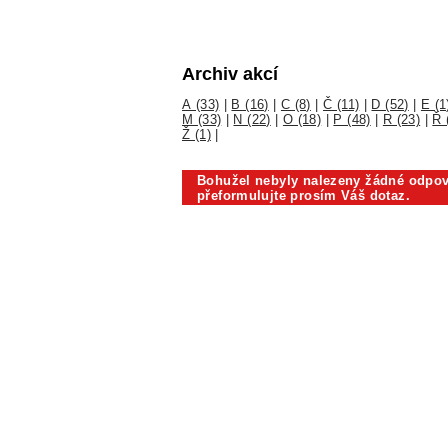
Archiv akcí
A (33)
|
B (16)
|
C (8)
|
Č (11)
|
D (52)
|
E (1
M (33)
|
N (22)
|
O (18)
|
P (48)
|
R (23)
|
Ř 
Ž (1)
|
Bohužel nebyly nalezeny žádné odpov
přeformulujte prosím Váš dotaz.