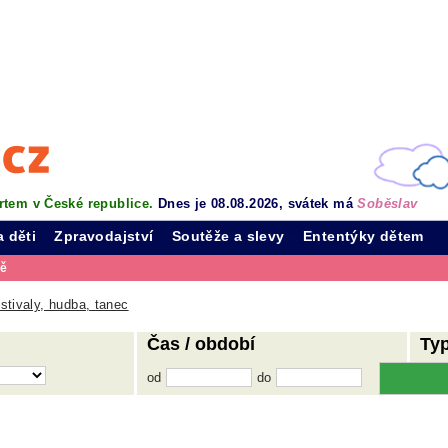
rtem v České republice.
Dnes je 08.08.2026, svátek má
Soběslav
a děti
Zpravodajství
Soutěže a slevy
Ententýky dětem
vě
stivaly, hudba, tanec
Čas / období
Ty
od
do