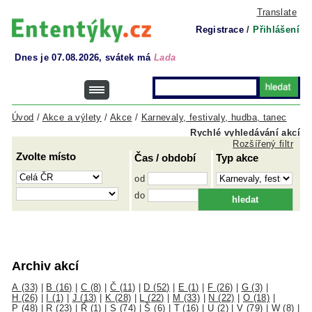
Translate
Registrace
/
Přihlášení
Dnes je 07.08.2026, svátek má
Lada
Úvod
/
Akce a výlety
/
Akce
/
Karnevaly, festivaly, hudba, tanec
Rychlé vyhledávání akcí
Rozšířený filtr
Zvolte místo
Čas / období
Typ akce
od
do
Archiv akcí
A (33)
|
B (16)
|
C (8)
|
Č (11)
|
D (52)
|
E (1)
|
F (26)
|
G (3)
|
H (26)
|
I (1)
|
J (13)
|
K (28)
|
L (22)
|
M (33)
|
N (22)
|
O (18)
|
P (48)
|
R (23)
|
Ř (1)
|
S (74)
|
Š (6)
|
T (16)
|
U (2)
|
V (79)
|
W (8)
|