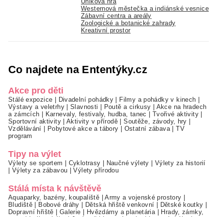
Úniková hra
Westernová městečka a indiánské vesnice
Zábavní centra a areály
Zoologické a botanické zahrady
Kreativní prostor
Co najdete na Ententýky.cz
Akce pro děti
Stálé expozice
|
Divadelní pohádky
|
Filmy a pohádky v kinech
|
Výstavy a veletrhy
|
Slavnosti
|
Poutě a cirkusy
|
Akce na hradech
a zámcích
|
Karnevaly, festivaly, hudba, tanec
|
Tvořivé aktivity
|
Sportovní aktivity
|
Aktivity v přírodě
|
Soutěže, závody, hry
|
Vzdělávání
|
Pobytové akce a tábory
|
Ostatní zábava
|
TV
program
Tipy na výlet
Výlety se sportem
|
Cyklotrasy
|
Naučné výlety
|
Výlety za historií
|
Výlety za zábavou
|
Výlety přírodou
Stálá místa k návštěvě
Aquaparky, bazény, koupaliště
|
Army a vojenské prostory
|
Bludiště
|
Bobové dráhy
|
Dětská hřiště venkovní
|
Dětské koutky
|
Dopravní hřiště
|
Galerie
|
Hvězdárny a planetária
|
Hrady, zámky,