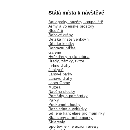
Stálá místa k návštěvě
Aquaparky, bazény, koupaliště
Army a vojenské prostory
Bludiště
Bobové dráhy
Dětská hřiště venkovní
Dětské koutky
Dopravní hřiště
Galerie
Hvězdárny a planetária
Hrady, zámky, tvrze
In-line dráhy
Jeskyně
Lanové parky
Lanové dráhy
Laser Game
Muzea
Naučné stezky
Památky a památníky
Parky
Podzemní chodby
Rozhledny a vyhlídky
Sdílené kanceláře pro maminky
Skanzeny a archeoparky
Skiareály
Sportovně - relaxační areály