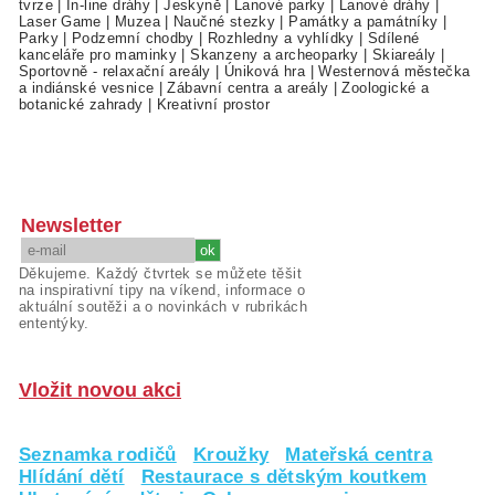
tvrze
|
In-line dráhy
|
Jeskyně
|
Lanové parky
|
Lanové dráhy
|
Laser Game
|
Muzea
|
Naučné stezky
|
Památky a památníky
|
Parky
|
Podzemní chodby
|
Rozhledny a vyhlídky
|
Sdílené
kanceláře pro maminky
|
Skanzeny a archeoparky
|
Skiareály
|
Sportovně - relaxační areály
|
Úniková hra
|
Westernová městečka
a indiánské vesnice
|
Zábavní centra a areály
|
Zoologické a
botanické zahrady
|
Kreativní prostor
Newsletter
Děkujeme. Každý čtvrtek se můžete těšit
na inspirativní tipy na víkend, informace o
aktuální soutěži a o novinkách v rubrikách
ententýky.
Vložit novou akci
Seznamka rodičů
Kroužky
Mateřská centra
Hlídání dětí
Restaurace s dětským koutkem