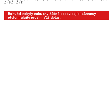
Z (18)
|
Ž (1)
|
Bohužel nebyly nalezeny žádné odpovídající záznamy,
přeformulujte prosím Váš dotaz.