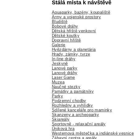
Stálá místa k návštěvě
Aquaparky, bazény, koupaliště
Army a vojenské prostory
Bludiště
Bobové dráhy
Dětská hřiště venkovní
Dětské koutky
Dopravní hřiště
Galerie
Hvězdárny a planetária
Hrady, zámky, tvrze
In-line dráhy
Jeskyně
Lanové parky
Lanové dráhy
Laser Game
Muzea
Naučné stezky
Památky a památníky
Parky
Podzemní chodby
Rozhledny a vyhlídky
Sdílené kanceláře pro maminky
Skanzeny a archeoparky
Skiareály
Sportovně - relaxační areály
Úniková hra
Westernová městečka a indiánské vesnice
Zábavní centra a areály