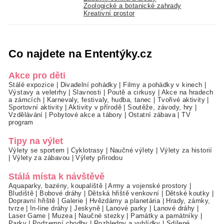
Zoologické a botanické zahrady
Kreativní prostor
Co najdete na Ententýky.cz
Akce pro děti
Stálé expozice
|
Divadelní pohádky
|
Filmy a pohádky v kinech
|
Výstavy a veletrhy
|
Slavnosti
|
Poutě a cirkusy
|
Akce na hradech
a zámcích
|
Karnevaly, festivaly, hudba, tanec
|
Tvořivé aktivity
|
Sportovní aktivity
|
Aktivity v přírodě
|
Soutěže, závody, hry
|
Vzdělávání
|
Pobytové akce a tábory
|
Ostatní zábava
|
TV
program
Tipy na výlet
Výlety se sportem
|
Cyklotrasy
|
Naučné výlety
|
Výlety za historií
|
Výlety za zábavou
|
Výlety přírodou
Stálá místa k návštěvě
Aquaparky, bazény, koupaliště
|
Army a vojenské prostory
|
Bludiště
|
Bobové dráhy
|
Dětská hřiště venkovní
|
Dětské koutky
|
Dopravní hřiště
|
Galerie
|
Hvězdárny a planetária
|
Hrady, zámky,
tvrze
|
In-line dráhy
|
Jeskyně
|
Lanové parky
|
Lanové dráhy
|
Laser Game
|
Muzea
|
Naučné stezky
|
Památky a památníky
|
Parky
|
Podzemní chodby
|
Rozhledny a vyhlídky
|
Sdílené