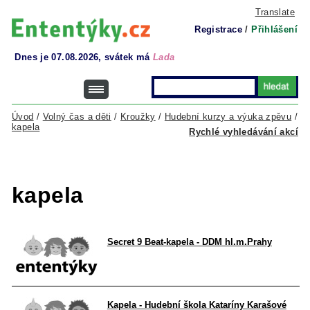
Translate
Registrace
/
Přihlášení
Dnes je 07.08.2026, svátek má
Lada
Úvod
/
Volný čas a děti
/
Kroužky
/
Hudební kurzy a výuka zpěvu
/
kapela
Rychlé vyhledávání akcí
kapela
Secret 9 Beat-kapela - DDM hl.m.Prahy
Kapela - Hudební škola Kataríny Karašové