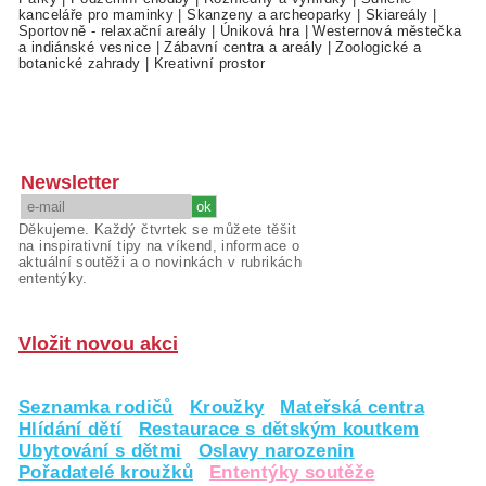
kanceláře pro maminky
|
Skanzeny a archeoparky
|
Skiareály
|
Sportovně - relaxační areály
|
Úniková hra
|
Westernová městečka
a indiánské vesnice
|
Zábavní centra a areály
|
Zoologické a
botanické zahrady
|
Kreativní prostor
Newsletter
Děkujeme. Každý čtvrtek se můžete těšit
na inspirativní tipy na víkend, informace o
aktuální soutěži a o novinkách v rubrikách
ententýky.
Vložit novou akci
Seznamka rodičů
Kroužky
Mateřská centra
Hlídání dětí
Restaurace s dětským koutkem
Ubytování s dětmi
Oslavy narozenin
Pořadatelé kroužků
Ententýky soutěže