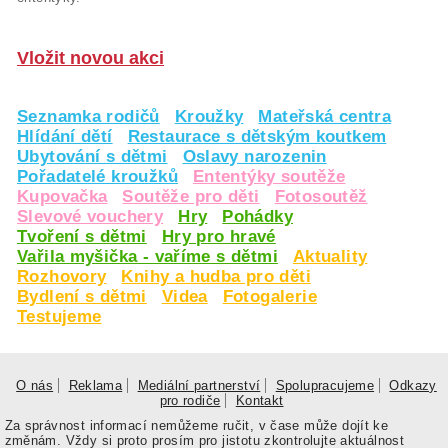
Vložit novou akci
Seznamka rodičů
Kroužky
Mateřská centra
Hlídání dětí
Restaurace s dětským koutkem
Ubytování s dětmi
Oslavy narozenin
Pořadatelé kroužků
Ententýky soutěže
Kupovačka
Soutěže pro děti
Fotosoutěž
Slevové vouchery
Hry
Pohádky
Tvoření s dětmi
Hry pro hravé
Vařila myšička - vaříme s dětmi
Aktuality
Rozhovory
Knihy a hudba pro děti
Bydlení s dětmi
Videa
Fotogalerie
Testujeme
O nás
Reklama
Mediální partnerství
Spolupracujeme
Odkazy
pro rodiče
Kontakt
Za správnost informací nemůžeme ručit, v čase může dojít ke
změnám. Vždy si proto prosím pro jistotu zkontrolujte aktuálnost