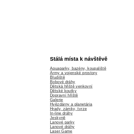
Stálá místa k návštěvě
Aquaparky, bazény, koupaliště
Army a vojenské prostory
Bludiště
Bobové dráhy
Dětská hřiště venkovní
Dětské koutky
Dopravní hřiště
Galerie
Hvězdárny a planetária
Hrady, zámky, tvrze
In-line dráhy
Jeskyně
Lanové parky
Lanové dráhy
Laser Game