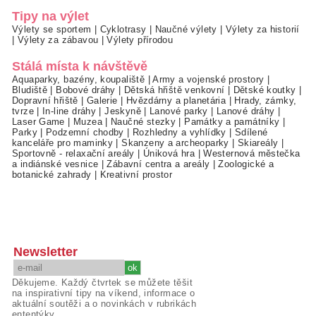
Tipy na výlet
Výlety se sportem
|
Cyklotrasy
|
Naučné výlety
|
Výlety za historií
|
Výlety za zábavou
|
Výlety přírodou
Stálá místa k návštěvě
Aquaparky, bazény, koupaliště
|
Army a vojenské prostory
|
Bludiště
|
Bobové dráhy
|
Dětská hřiště venkovní
|
Dětské koutky
|
Dopravní hřiště
|
Galerie
|
Hvězdárny a planetária
|
Hrady, zámky,
tvrze
|
In-line dráhy
|
Jeskyně
|
Lanové parky
|
Lanové dráhy
|
Laser Game
|
Muzea
|
Naučné stezky
|
Památky a památníky
|
Parky
|
Podzemní chodby
|
Rozhledny a vyhlídky
|
Sdílené
kanceláře pro maminky
|
Skanzeny a archeoparky
|
Skiareály
|
Sportovně - relaxační areály
|
Úniková hra
|
Westernová městečka
a indiánské vesnice
|
Zábavní centra a areály
|
Zoologické a
botanické zahrady
|
Kreativní prostor
Newsletter
Děkujeme. Každý čtvrtek se můžete těšit
na inspirativní tipy na víkend, informace o
aktuální soutěži a o novinkách v rubrikách
ententýky.