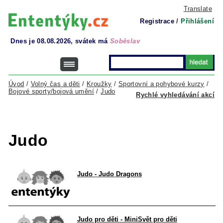
Translate
Registrace
/
Přihlášení
Dnes je 08.08.2026, svátek má
Soběslav
Úvod
/
Volný čas a děti
/
Kroužky
/
Sportovní a pohybové kurzy
/
Bojové sporty/bojová umění
/
Judo
Rychlé vyhledávání akcí
Judo
Judo - Judo Dragons
Judo pro děti - MiniSvět pro děti