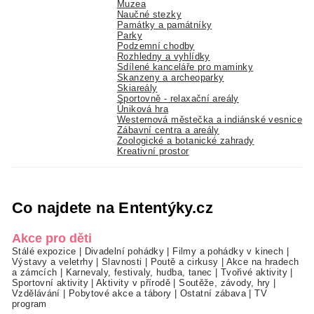
Muzea
Naučné stezky
Památky a památníky
Parky
Podzemní chodby
Rozhledny a vyhlídky
Sdílené kanceláře pro maminky
Skanzeny a archeoparky
Skiareály
Sportovně - relaxační areály
Úniková hra
Westernová městečka a indiánské vesnice
Zábavní centra a areály
Zoologické a botanické zahrady
Kreativní prostor
Co najdete na Ententýky.cz
Akce pro děti
Stálé expozice
|
Divadelní pohádky
|
Filmy a pohádky v kinech
|
Výstavy a veletrhy
|
Slavnosti
|
Poutě a cirkusy
|
Akce na hradech
a zámcích
|
Karnevaly, festivaly, hudba, tanec
|
Tvořivé aktivity
|
Sportovní aktivity
|
Aktivity v přírodě
|
Soutěže, závody, hry
|
Vzdělávání
|
Pobytové akce a tábory
|
Ostatní zábava
|
TV
program