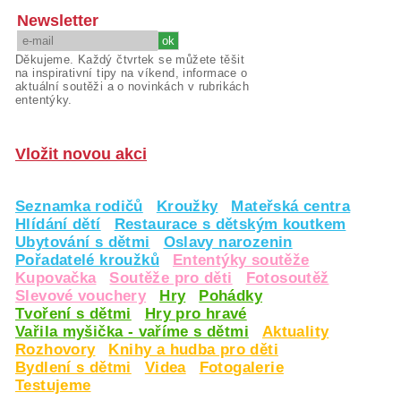
Newsletter
Děkujeme. Každý čtvrtek se můžete těšit
na inspirativní tipy na víkend, informace o
aktuální soutěži a o novinkách v rubrikách
ententýky.
Vložit novou akci
Seznamka rodičů
Kroužky
Mateřská centra
Hlídání dětí
Restaurace s dětským koutkem
Ubytování s dětmi
Oslavy narozenin
Pořadatelé kroužků
Ententýky soutěže
Kupovačka
Soutěže pro děti
Fotosoutěž
Slevové vouchery
Hry
Pohádky
Tvoření s dětmi
Hry pro hravé
Vařila myšička - vaříme s dětmi
Aktuality
Rozhovory
Knihy a hudba pro děti
Bydlení s dětmi
Videa
Fotogalerie
Testujeme