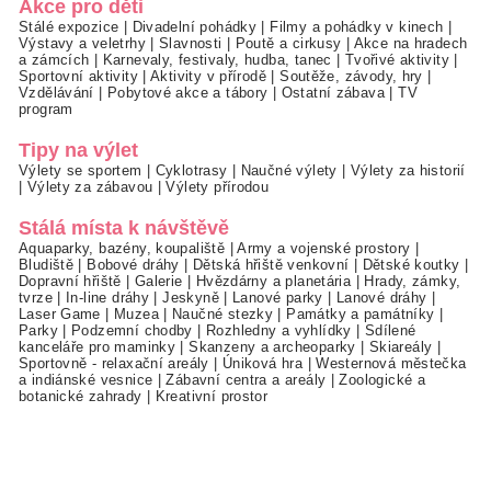
Akce pro děti
Stálé expozice
|
Divadelní pohádky
|
Filmy a pohádky v kinech
|
Výstavy a veletrhy
|
Slavnosti
|
Poutě a cirkusy
|
Akce na hradech
a zámcích
|
Karnevaly, festivaly, hudba, tanec
|
Tvořivé aktivity
|
Sportovní aktivity
|
Aktivity v přírodě
|
Soutěže, závody, hry
|
Vzdělávání
|
Pobytové akce a tábory
|
Ostatní zábava
|
TV
program
Tipy na výlet
Výlety se sportem
|
Cyklotrasy
|
Naučné výlety
|
Výlety za historií
|
Výlety za zábavou
|
Výlety přírodou
Stálá místa k návštěvě
Aquaparky, bazény, koupaliště
|
Army a vojenské prostory
|
Bludiště
|
Bobové dráhy
|
Dětská hřiště venkovní
|
Dětské koutky
|
Dopravní hřiště
|
Galerie
|
Hvězdárny a planetária
|
Hrady, zámky,
tvrze
|
In-line dráhy
|
Jeskyně
|
Lanové parky
|
Lanové dráhy
|
Laser Game
|
Muzea
|
Naučné stezky
|
Památky a památníky
|
Parky
|
Podzemní chodby
|
Rozhledny a vyhlídky
|
Sdílené
kanceláře pro maminky
|
Skanzeny a archeoparky
|
Skiareály
|
Sportovně - relaxační areály
|
Úniková hra
|
Westernová městečka
a indiánské vesnice
|
Zábavní centra a areály
|
Zoologické a
botanické zahrady
|
Kreativní prostor