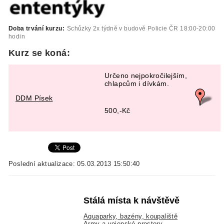
Doba trvání kurzu:
Schůzky 2x týdně v budově Policie ČR 18:00-20:00
hodin
Kurz se koná:
Určeno nejpokročilejším,
chlapcům i dívkám.
DDM Písek
500,-Kč
Poslední aktualizace: 05.03.2013 15:50:40
Stálá místa k návštěvě
Aquaparky, bazény, koupaliště
Army a vojenské prostory