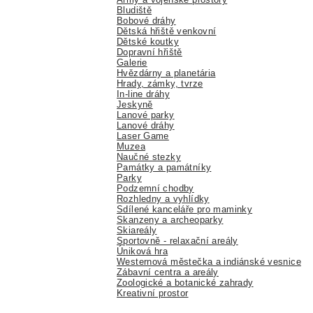
Bludiště
Bobové dráhy
Dětská hřiště venkovní
Dětské koutky
Dopravní hřiště
Galerie
Hvězdárny a planetária
Hrady, zámky, tvrze
In-line dráhy
Jeskyně
Lanové parky
Lanové dráhy
Laser Game
Muzea
Naučné stezky
Památky a památníky
Parky
Podzemní chodby
Rozhledny a vyhlídky
Sdílené kanceláře pro maminky
Skanzeny a archeoparky
Skiareály
Sportovně - relaxační areály
Úniková hra
Westernová městečka a indiánské vesnice
Zábavní centra a areály
Zoologické a botanické zahrady
Kreativní prostor