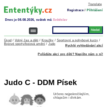
Translate
Registrace
/
Přihlášení
Dnes je 08.08.2026, svátek má
Soběslav
Úvod
/
Volný čas a děti
/
Kroužky
/
Sportovní a pohybové kurzy
/
Bojové sporty/bojová umění
/
Judo
Rychlé vyhledávání akcí
Pořádáte akci pro děti? Napište nám o ní!
Judo C - DDM Písek
Určeno nejpokročilejším,
chlapcům i dívkám.