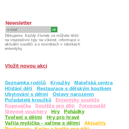
Newsletter
Děkujeme. Každý čtvrtek se můžete těšit
na inspirativní tipy na víkend, informace o
aktuální soutěži a o novinkách v rubrikách
ententýky.
Vložit novou akci
Seznamka rodičů
Kroužky
Mateřská centra
Hlídání dětí
Restaurace s dětským koutkem
Ubytování s dětmi
Oslavy narozenin
Pořadatelé kroužků
Ententýky soutěže
Kupovačka
Soutěže pro děti
Fotosoutěž
Slevové vouchery
Hry
Pohádky
Tvoření s dětmi
Hry pro hravé
Vařila myšička - vaříme s dětmi
Aktuality
Rozhovory
Knihy a hudba pro děti