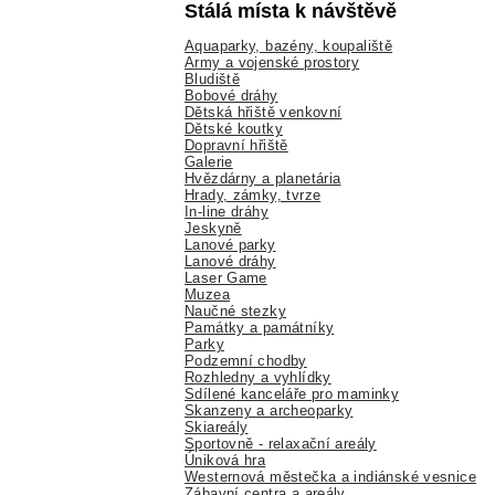
Stálá místa k návštěvě
Aquaparky, bazény, koupaliště
Army a vojenské prostory
Bludiště
Bobové dráhy
Dětská hřiště venkovní
Dětské koutky
Dopravní hřiště
Galerie
Hvězdárny a planetária
Hrady, zámky, tvrze
In-line dráhy
Jeskyně
Lanové parky
Lanové dráhy
Laser Game
Muzea
Naučné stezky
Památky a památníky
Parky
Podzemní chodby
Rozhledny a vyhlídky
Sdílené kanceláře pro maminky
Skanzeny a archeoparky
Skiareály
Sportovně - relaxační areály
Úniková hra
Westernová městečka a indiánské vesnice
Zábavní centra a areály