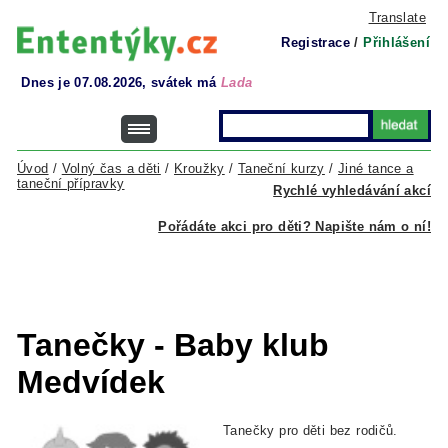
Translate
Registrace
/
Přihlášení
Dnes je 07.08.2026, svátek má
Lada
Úvod
/
Volný čas a děti
/
Kroužky
/
Taneční kurzy
/
Jiné tance a
taneční přípravky
Rychlé vyhledávání akcí
Pořádáte akci pro děti? Napište nám o ní!
Tanečky - Baby klub
Medvídek
Tanečky pro děti bez rodičů.