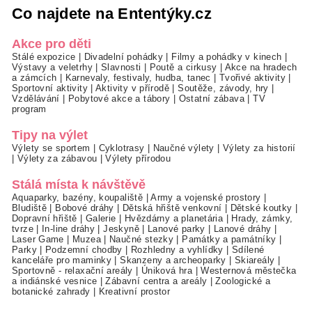
Co najdete na Ententýky.cz
Akce pro děti
Stálé expozice
|
Divadelní pohádky
|
Filmy a pohádky v kinech
|
Výstavy a veletrhy
|
Slavnosti
|
Poutě a cirkusy
|
Akce na hradech
a zámcích
|
Karnevaly, festivaly, hudba, tanec
|
Tvořivé aktivity
|
Sportovní aktivity
|
Aktivity v přírodě
|
Soutěže, závody, hry
|
Vzdělávání
|
Pobytové akce a tábory
|
Ostatní zábava
|
TV
program
Tipy na výlet
Výlety se sportem
|
Cyklotrasy
|
Naučné výlety
|
Výlety za historií
|
Výlety za zábavou
|
Výlety přírodou
Stálá místa k návštěvě
Aquaparky, bazény, koupaliště
|
Army a vojenské prostory
|
Bludiště
|
Bobové dráhy
|
Dětská hřiště venkovní
|
Dětské koutky
|
Dopravní hřiště
|
Galerie
|
Hvězdárny a planetária
|
Hrady, zámky,
tvrze
|
In-line dráhy
|
Jeskyně
|
Lanové parky
|
Lanové dráhy
|
Laser Game
|
Muzea
|
Naučné stezky
|
Památky a památníky
|
Parky
|
Podzemní chodby
|
Rozhledny a vyhlídky
|
Sdílené
kanceláře pro maminky
|
Skanzeny a archeoparky
|
Skiareály
|
Sportovně - relaxační areály
|
Úniková hra
|
Westernová městečka
a indiánské vesnice
|
Zábavní centra a areály
|
Zoologické a
botanické zahrady
|
Kreativní prostor