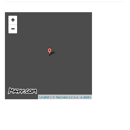
+
−
Leaflet
|
© Seznam.cz a.s. a další