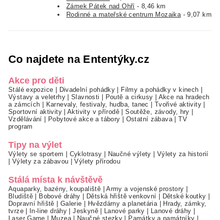
Zámek Pátek nad Ohří
- 8,46 km
Rodinné a mateřské centrum Mozaika
- 9,07 km
Co najdete na Ententýky.cz
Akce pro děti
Stálé expozice
|
Divadelní pohádky
|
Filmy a pohádky v kinech
|
Výstavy a veletrhy
|
Slavnosti
|
Poutě a cirkusy
|
Akce na hradech
a zámcích
|
Karnevaly, festivaly, hudba, tanec
|
Tvořivé aktivity
|
Sportovní aktivity
|
Aktivity v přírodě
|
Soutěže, závody, hry
|
Vzdělávání
|
Pobytové akce a tábory
|
Ostatní zábava
|
TV
program
Tipy na výlet
Výlety se sportem
|
Cyklotrasy
|
Naučné výlety
|
Výlety za historií
|
Výlety za zábavou
|
Výlety přírodou
Stálá místa k návštěvě
Aquaparky, bazény, koupaliště
|
Army a vojenské prostory
|
Bludiště
|
Bobové dráhy
|
Dětská hřiště venkovní
|
Dětské koutky
|
Dopravní hřiště
|
Galerie
|
Hvězdárny a planetária
|
Hrady, zámky,
tvrze
|
In-line dráhy
|
Jeskyně
|
Lanové parky
|
Lanové dráhy
|
Laser Game
|
Muzea
|
Naučné stezky
|
Památky a památníky
|