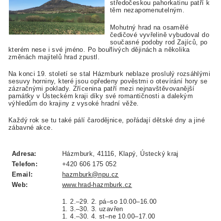
středočeskou pahorkatinu patří k
těm nezapomenutelným.
Mohutný hrad na osamělé
čedičové vyvřelině vybudoval do
současné podoby rod Zajíců, po
kterém nese i své jméno. Po bouřlivých dějinách a několika
změnách majitelů hrad zpustl.
Na konci 19. století se stal Házmburk neblaze proslulý rozsáhlými
sesuvy horniny, které jsou opředeny pověstmi o otevírání hory se
zázračnými poklady. Zřícenina patří mezi nejnavštěvovanější
památky v Ústeckém kraji díky své romantičnosti a dalekým
výhledům do krajiny z vysoké hradní věže.
Každý rok se tu také pálí čarodějnice, pořádají dětské dny a jiné
zábavné akce.
Adresa:
Házmburk, 41116, Klapý, Ústecký kraj
Telefon:
+420 606 175 052
Email:
hazmburk@npu.cz
Web:
www.hrad-hazmburk.cz
1. 2.–29. 2. pá–so 10.00–16.00
1. 3.–30. 3. uzavřen
1. 4.–30. 4. st–ne 10.00–17.00