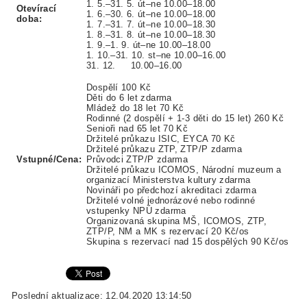
1. 5.–31. 5. út–ne 10.00–18.00
Otevírací
1. 6.–30. 6. út–ne 10.00–18.00
doba:
1. 7.–31. 7. út–ne 10.00–18.30
1. 8.–31. 8. út–ne 10.00–18.30
1. 9.–1. 9. út–ne 10.00–18.00
1. 10.–31. 10. st–ne 10.00–16.00
31. 12. 10.00–16.00
Dospělí 100 Kč
Děti do 6 let zdarma
Mládež do 18 let 70 Kč
Rodinné (2 dospělí + 1-3 děti do 15 let) 260 Kč
Senioři nad 65 let 70 Kč
Držitelé průkazu ISIC, EYCA 70 Kč
Držitelé průkazu ZTP, ZTP/P zdarma
Vstupné/Cena:
Průvodci ZTP/P zdarma
Držitelé průkazu ICOMOS, Národní muzeum a
organizací Ministerstva kultury zdarma
Novináři po předchozí akreditaci zdarma
Držitelé volné jednorázové nebo rodinné
vstupenky NPÚ zdarma
Organizovaná skupina MŠ, ICOMOS, ZTP,
ZTP/P, NM a MK s rezervací 20 Kč/os
Skupina s rezervací nad 15 dospělých 90 Kč/os
Poslední aktualizace: 12.04.2020 13:14:50