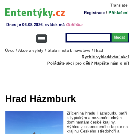
Translate
Registrace
/
Přihlášení
Dnes je 06.08.2026, svátek má
Oldřiška
Úvod
/
Akce a výlety
/
Stálá místa k návštěvě
/
Hrad
Rychlé vyhledávání akcí
Pořádáte akci pro děti? Napište nám o ní!
Hrad Házmburk
Zřícenina hradu Házmburku patří
k typickým a nezaměnitelným
dominantám české krajiny.
Výhled z osamoceného kopce na
krajinu Českého středohoří a