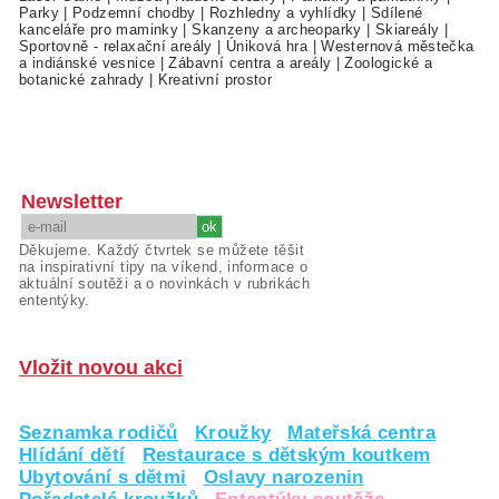
Parky
|
Podzemní chodby
|
Rozhledny a vyhlídky
|
Sdílené
kanceláře pro maminky
|
Skanzeny a archeoparky
|
Skiareály
|
Sportovně - relaxační areály
|
Úniková hra
|
Westernová městečka
a indiánské vesnice
|
Zábavní centra a areály
|
Zoologické a
botanické zahrady
|
Kreativní prostor
Newsletter
Děkujeme. Každý čtvrtek se můžete těšit
na inspirativní tipy na víkend, informace o
aktuální soutěži a o novinkách v rubrikách
ententýky.
Vložit novou akci
Seznamka rodičů
Kroužky
Mateřská centra
Hlídání dětí
Restaurace s dětským koutkem
Ubytování s dětmi
Oslavy narozenin