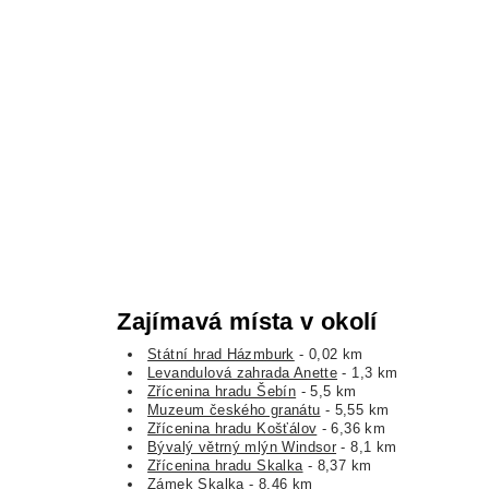
Zajímavá místa v okolí
Státní hrad Házmburk
- 0,02 km
Levandulová zahrada Anette
- 1,3 km
Zřícenina hradu Šebín
- 5,5 km
Muzeum českého granátu
- 5,55 km
Zřícenina hradu Košťálov
- 6,36 km
Bývalý větrný mlýn Windsor
- 8,1 km
Zřícenina hradu Skalka
- 8,37 km
Zámek Skalka
- 8,46 km