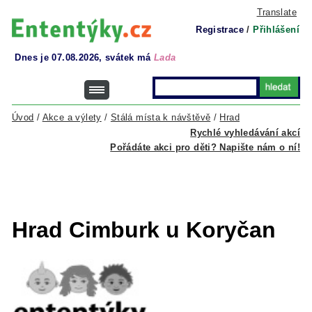
Translate
Registrace
/
Přihlášení
Dnes je 07.08.2026, svátek má
Lada
Úvod
/
Akce a výlety
/
Stálá místa k návštěvě
/
Hrad
Rychlé vyhledávání akcí
Pořádáte akci pro děti? Napište nám o ní!
Hrad Cimburk u Koryčan