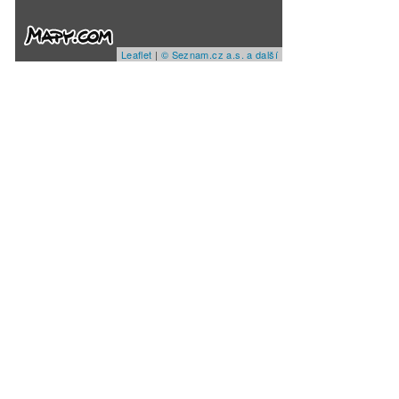
Leaflet
|
© Seznam.cz a.s. a další