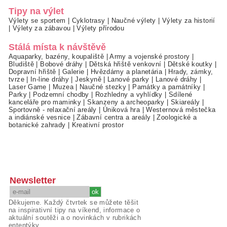
Tipy na výlet
Výlety se sportem
|
Cyklotrasy
|
Naučné výlety
|
Výlety za historií
|
Výlety za zábavou
|
Výlety přírodou
Stálá místa k návštěvě
Aquaparky, bazény, koupaliště
|
Army a vojenské prostory
|
Bludiště
|
Bobové dráhy
|
Dětská hřiště venkovní
|
Dětské koutky
|
Dopravní hřiště
|
Galerie
|
Hvězdárny a planetária
|
Hrady, zámky,
tvrze
|
In-line dráhy
|
Jeskyně
|
Lanové parky
|
Lanové dráhy
|
Laser Game
|
Muzea
|
Naučné stezky
|
Památky a památníky
|
Parky
|
Podzemní chodby
|
Rozhledny a vyhlídky
|
Sdílené
kanceláře pro maminky
|
Skanzeny a archeoparky
|
Skiareály
|
Sportovně - relaxační areály
|
Úniková hra
|
Westernová městečka
a indiánské vesnice
|
Zábavní centra a areály
|
Zoologické a
botanické zahrady
|
Kreativní prostor
Newsletter
Děkujeme. Každý čtvrtek se můžete těšit
na inspirativní tipy na víkend, informace o
aktuální soutěži a o novinkách v rubrikách
ententýky.