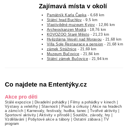
Zajímavá místa v okolí
Památník Karla Čapka
- 6,68 km
Státní hrad Buchlov
- 9,5 km
Vlastivědné muzeum Kyjov
- 12,86 km
Archeoskanzen Modrá
- 18,76 km
KOVOZOO Staré Město
- 21,23 km
Hvězdárna Veselí nad Moravou
- 21,68 km
Villa Sole Restaurace a pension
- 21,68 km
zámek Strážnice
- 21,69 km
Muzeum Bučovice
- 21,84 km
Státní zámek Bučovice
- 21,94 km
Co najdete na Ententýky.cz
Akce pro děti
Stálé expozice
|
Divadelní pohádky
|
Filmy a pohádky v kinech
|
Výstavy a veletrhy
|
Slavnosti
|
Poutě a cirkusy
|
Akce na hradech
a zámcích
|
Karnevaly, festivaly, hudba, tanec
|
Tvořivé aktivity
|
Sportovní aktivity
|
Aktivity v přírodě
|
Soutěže, závody, hry
|
Vzdělávání
|
Pobytové akce a tábory
|
Ostatní zábava
|
TV
program