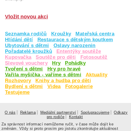
Vložit novou akci
Seznamka rodičů
Kroužky
Mateřská centra
Hlídání dětí
Restaurace s dětským koutkem
Ubytování s dětmi
Oslavy narozenin
Pořadatelé kroužků
Ententýky soutěže
Kupovačka
Soutěže pro děti
Fotosoutěž
Slevové vouchery
Hry
Pohádky
Tvoření s dětmi
Hry pro hravé
Vařila myšička - vaříme s dětmi
Aktuality
Rozhovory
Knihy a hudba pro děti
Bydlení s dětmi
Videa
Fotogalerie
Testujeme
O nás
Reklama
Mediální partnerství
Spolupracujeme
Odkazy
pro rodiče
Kontakt
Za správnost informací nemůžeme ručit, v čase může dojít ke
změnám. Vždy si proto prosím pro jistotu zkontrolujte aktuálnost