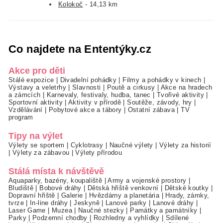
Kolokoč
- 14,13 km
Co najdete na Ententýky.cz
Akce pro děti
Stálé expozice
|
Divadelní pohádky
|
Filmy a pohádky v kinech
|
Výstavy a veletrhy
|
Slavnosti
|
Poutě a cirkusy
|
Akce na hradech
a zámcích
|
Karnevaly, festivaly, hudba, tanec
|
Tvořivé aktivity
|
Sportovní aktivity
|
Aktivity v přírodě
|
Soutěže, závody, hry
|
Vzdělávání
|
Pobytové akce a tábory
|
Ostatní zábava
|
TV
program
Tipy na výlet
Výlety se sportem
|
Cyklotrasy
|
Naučné výlety
|
Výlety za historií
|
Výlety za zábavou
|
Výlety přírodou
Stálá místa k návštěvě
Aquaparky, bazény, koupaliště
|
Army a vojenské prostory
|
Bludiště
|
Bobové dráhy
|
Dětská hřiště venkovní
|
Dětské koutky
|
Dopravní hřiště
|
Galerie
|
Hvězdárny a planetária
|
Hrady, zámky,
tvrze
|
In-line dráhy
|
Jeskyně
|
Lanové parky
|
Lanové dráhy
|
Laser Game
|
Muzea
|
Naučné stezky
|
Památky a památníky
|
Parky
|
Podzemní chodby
|
Rozhledny a vyhlídky
|
Sdílené