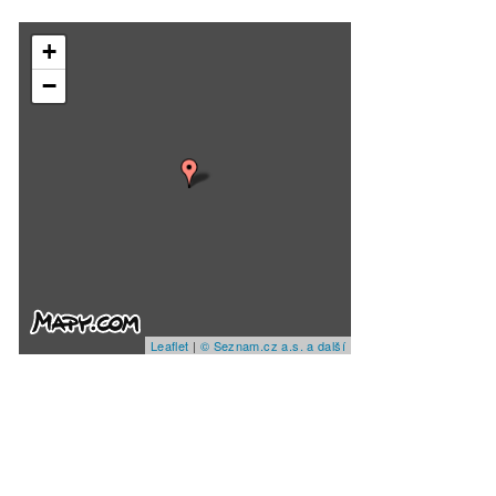
+
−
Leaflet
|
© Seznam.cz a.s. a další