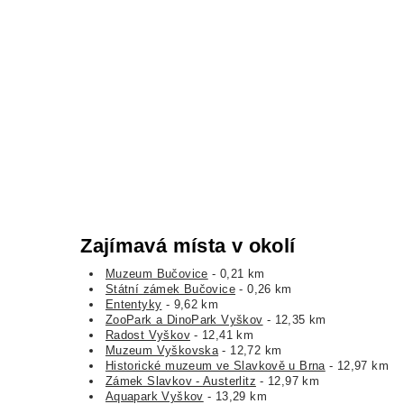
Zajímavá místa v okolí
Muzeum Bučovice
- 0,21 km
Státní zámek Bučovice
- 0,26 km
Ententyky
- 9,62 km
ZooPark a DinoPark Vyškov
- 12,35 km
Radost Vyškov
- 12,41 km
Muzeum Vyškovska
- 12,72 km
Historické muzeum ve Slavkově u Brna
- 12,97 km
Zámek Slavkov - Austerlitz
- 12,97 km
Aquapark Vyškov
- 13,29 km