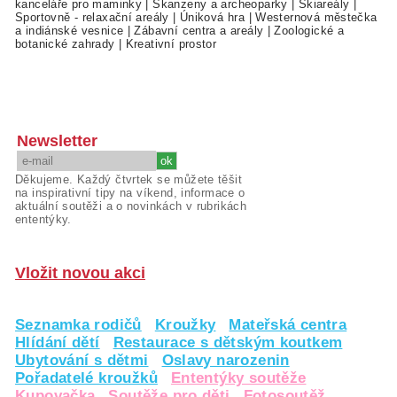
kanceláře pro maminky
|
Skanzeny a archeoparky
|
Skiareály
|
Sportovně - relaxační areály
|
Úniková hra
|
Westernová městečka
a indiánské vesnice
|
Zábavní centra a areály
|
Zoologické a
botanické zahrady
|
Kreativní prostor
Newsletter
Děkujeme. Každý čtvrtek se můžete těšit
na inspirativní tipy na víkend, informace o
aktuální soutěži a o novinkách v rubrikách
ententýky.
Vložit novou akci
Seznamka rodičů
Kroužky
Mateřská centra
Hlídání dětí
Restaurace s dětským koutkem
Ubytování s dětmi
Oslavy narozenin
Pořadatelé kroužků
Ententýky soutěže
Kupovačka
Soutěže pro děti
Fotosoutěž