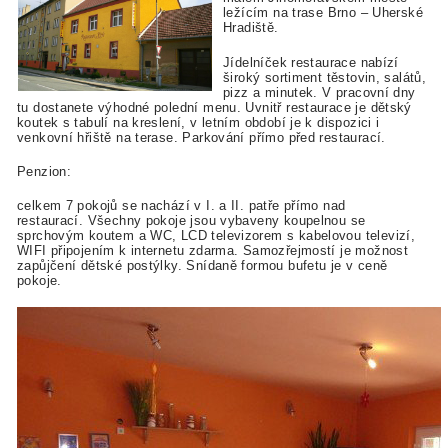
ležícím na trase Brno – Uherské
Hradiště.
Jídelníček restaurace nabízí
široký sortiment těstovin, salátů,
pizz a minutek. V pracovní dny
tu dostanete výhodné polední menu. Uvnitř restaurace je dětský
koutek s tabulí na kreslení, v letním období je k dispozici i
venkovní hřiště na terase. Parkování přímo před restaurací.
Penzion:
celkem 7 pokojů se nachází v I. a II. patře přímo nad
restaurací. Všechny pokoje jsou vybaveny koupelnou se
sprchovým koutem a WC, LCD televizorem s kabelovou televizí,
WIFI připojením k internetu zdarma. Samozřejmostí je možnost
zapůjčení dětské postýlky. Snídaně formou bufetu je v ceně
pokoje.