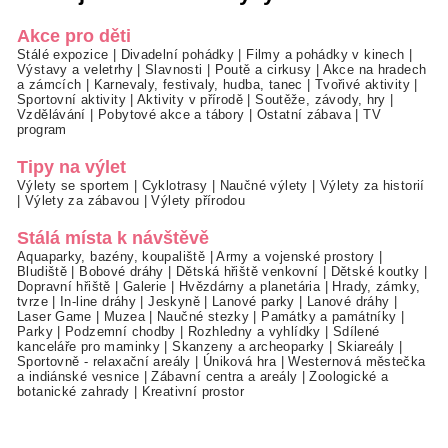
Akce pro děti
Stálé expozice
|
Divadelní pohádky
|
Filmy a pohádky v kinech
|
Výstavy a veletrhy
|
Slavnosti
|
Poutě a cirkusy
|
Akce na hradech
a zámcích
|
Karnevaly, festivaly, hudba, tanec
|
Tvořivé aktivity
|
Sportovní aktivity
|
Aktivity v přírodě
|
Soutěže, závody, hry
|
Vzdělávání
|
Pobytové akce a tábory
|
Ostatní zábava
|
TV
program
Tipy na výlet
Výlety se sportem
|
Cyklotrasy
|
Naučné výlety
|
Výlety za historií
|
Výlety za zábavou
|
Výlety přírodou
Stálá místa k návštěvě
Aquaparky, bazény, koupaliště
|
Army a vojenské prostory
|
Bludiště
|
Bobové dráhy
|
Dětská hřiště venkovní
|
Dětské koutky
|
Dopravní hřiště
|
Galerie
|
Hvězdárny a planetária
|
Hrady, zámky,
tvrze
|
In-line dráhy
|
Jeskyně
|
Lanové parky
|
Lanové dráhy
|
Laser Game
|
Muzea
|
Naučné stezky
|
Památky a památníky
|
Parky
|
Podzemní chodby
|
Rozhledny a vyhlídky
|
Sdílené
kanceláře pro maminky
|
Skanzeny a archeoparky
|
Skiareály
|
Sportovně - relaxační areály
|
Úniková hra
|
Westernová městečka
a indiánské vesnice
|
Zábavní centra a areály
|
Zoologické a
botanické zahrady
|
Kreativní prostor