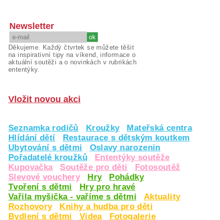
Newsletter
Děkujeme. Každý čtvrtek se můžete těšit
na inspirativní tipy na víkend, informace o
aktuální soutěži a o novinkách v rubrikách
ententýky.
Vložit novou akci
Seznamka rodičů
Kroužky
Mateřská centra
Hlídání dětí
Restaurace s dětským koutkem
Ubytování s dětmi
Oslavy narozenin
Pořadatelé kroužků
Ententýky soutěže
Kupovačka
Soutěže pro děti
Fotosoutěž
Slevové vouchery
Hry
Pohádky
Tvoření s dětmi
Hry pro hravé
Vařila myšička - vaříme s dětmi
Aktuality
Rozhovory
Knihy a hudba pro děti
Bydlení s dětmi
Videa
Fotogalerie