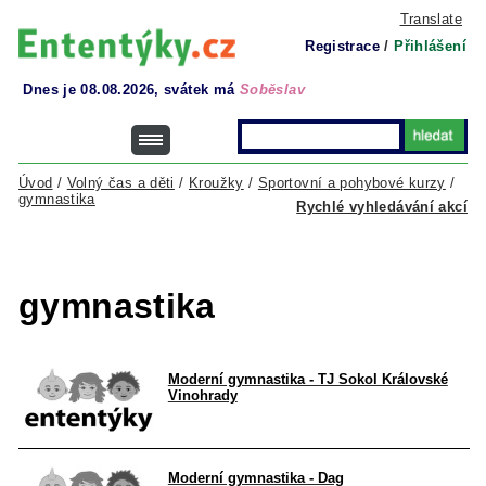
Translate
Registrace
/
Přihlášení
Dnes je 08.08.2026, svátek má
Soběslav
Úvod
/
Volný čas a děti
/
Kroužky
/
Sportovní a pohybové kurzy
/
gymnastika
Rychlé vyhledávání akcí
gymnastika
Moderní gymnastika - TJ Sokol Královské
Vinohrady
Moderní gymnastika - Dag