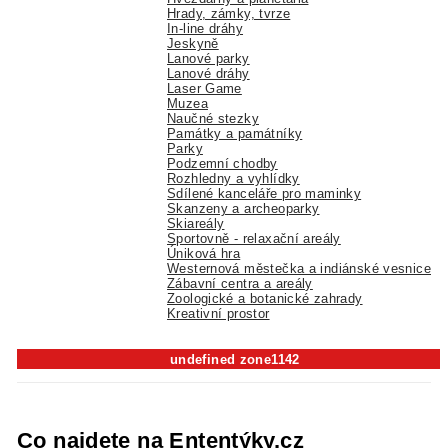
Hrady, zámky, tvrze
In-line dráhy
Jeskyně
Lanové parky
Lanové dráhy
Laser Game
Muzea
Naučné stezky
Památky a památníky
Parky
Podzemní chodby
Rozhledny a vyhlídky
Sdílené kanceláře pro maminky
Skanzeny a archeoparky
Skiareály
Sportovně - relaxační areály
Úniková hra
Westernová městečka a indiánské vesnice
Zábavní centra a areály
Zoologické a botanické zahrady
Kreativní prostor
undefined zone1142
Co najdete na Ententýky.cz