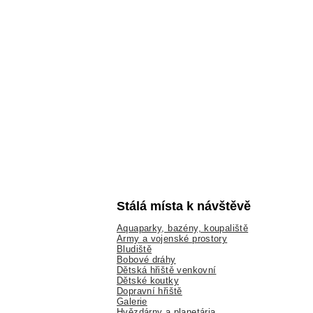
Stálá místa k návštěvě
Aquaparky, bazény, koupaliště
Army a vojenské prostory
Bludiště
Bobové dráhy
Dětská hřiště venkovní
Dětské koutky
Dopravní hřiště
Galerie
Hvězdárny a planetária