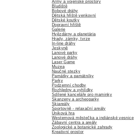
Army a vojenské prostory
Bludiště
Bobové dráhy
Dětská hřiště venkovní
Dětské koutky
Dopravní hřiště
Galerie
Hvězdárny a planetária
Hrady, zámky, tvrze
In-line dráhy
Jeskyně
Lanové parky
Lanové dráhy
Laser Game
Muzea
Naučné stezky
Památky a památníky
Parky
Podzemní chodby
Rozhledny a vyhlídky
Sdílené kanceláře pro maminky
Skanzeny a archeoparky
Skiareály
Sportovně - relaxační areály
Úniková hra
Westernová městečka a indiánské vesnice
Zábavní centra a areály
Zoologické a botanické zahrady
Kreativní prostor