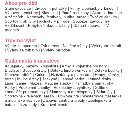
Akce pro děti
Stálé expozice
|
Divadelní pohádky
|
Filmy a pohádky v kinech
|
Výstavy a veletrhy
|
Slavnosti
|
Poutě a cirkusy
|
Akce na hradech
a zámcích
|
Karnevaly, festivaly, hudba, tanec
|
Tvořivé aktivity
|
Sportovní aktivity
|
Aktivity v přírodě
|
Soutěže, závody, hry
|
Vzdělávání
|
Pobytové akce a tábory
|
Ostatní zábava
|
TV
program
Tipy na výlet
Výlety se sportem
|
Cyklotrasy
|
Naučné výlety
|
Výlety za historií
|
Výlety za zábavou
|
Výlety přírodou
Stálá místa k návštěvě
Aquaparky, bazény, koupaliště
|
Army a vojenské prostory
|
Bludiště
|
Bobové dráhy
|
Dětská hřiště venkovní
|
Dětské koutky
|
Dopravní hřiště
|
Galerie
|
Hvězdárny a planetária
|
Hrady, zámky,
tvrze
|
In-line dráhy
|
Jeskyně
|
Lanové parky
|
Lanové dráhy
|
Laser Game
|
Muzea
|
Naučné stezky
|
Památky a památníky
|
Parky
|
Podzemní chodby
|
Rozhledny a vyhlídky
|
Sdílené
kanceláře pro maminky
|
Skanzeny a archeoparky
|
Skiareály
|
Sportovně - relaxační areály
|
Úniková hra
|
Westernová městečka
a indiánské vesnice
|
Zábavní centra a areály
|
Zoologické a
botanické zahrady
|
Kreativní prostor