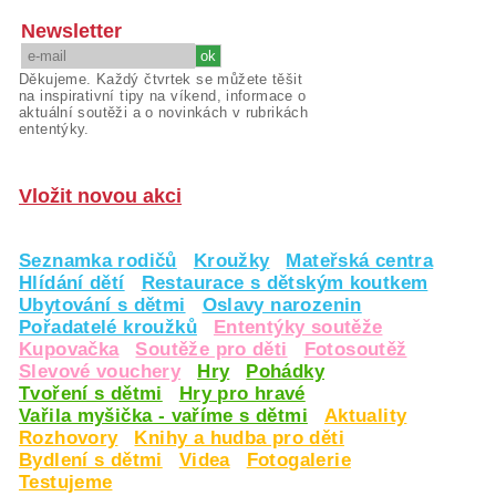
Newsletter
Děkujeme. Každý čtvrtek se můžete těšit
na inspirativní tipy na víkend, informace o
aktuální soutěži a o novinkách v rubrikách
ententýky.
Vložit novou akci
Seznamka rodičů
Kroužky
Mateřská centra
Hlídání dětí
Restaurace s dětským koutkem
Ubytování s dětmi
Oslavy narozenin
Pořadatelé kroužků
Ententýky soutěže
Kupovačka
Soutěže pro děti
Fotosoutěž
Slevové vouchery
Hry
Pohádky
Tvoření s dětmi
Hry pro hravé
Vařila myšička - vaříme s dětmi
Aktuality
Rozhovory
Knihy a hudba pro děti
Bydlení s dětmi
Videa
Fotogalerie
Testujeme