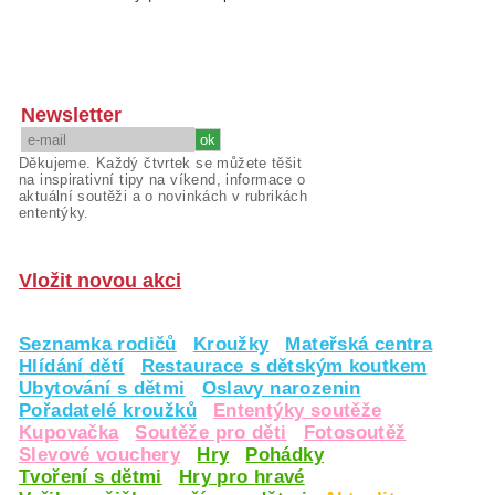
Newsletter
Děkujeme. Každý čtvrtek se můžete těšit
na inspirativní tipy na víkend, informace o
aktuální soutěži a o novinkách v rubrikách
ententýky.
Vložit novou akci
Seznamka rodičů
Kroužky
Mateřská centra
Hlídání dětí
Restaurace s dětským koutkem
Ubytování s dětmi
Oslavy narozenin
Pořadatelé kroužků
Ententýky soutěže
Kupovačka
Soutěže pro děti
Fotosoutěž
Slevové vouchery
Hry
Pohádky
Tvoření s dětmi
Hry pro hravé