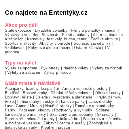
Co najdete na Ententýky.cz
Akce pro děti
Stálé expozice
|
Divadelní pohádky
|
Filmy a pohádky v kinech
|
Výstavy a veletrhy
|
Slavnosti
|
Poutě a cirkusy
|
Akce na hradech
a zámcích
|
Karnevaly, festivaly, hudba, tanec
|
Tvořivé aktivity
|
Sportovní aktivity
|
Aktivity v přírodě
|
Soutěže, závody, hry
|
Vzdělávání
|
Pobytové akce a tábory
|
Ostatní zábava
|
TV
program
Tipy na výlet
Výlety se sportem
|
Cyklotrasy
|
Naučné výlety
|
Výlety za historií
|
Výlety za zábavou
|
Výlety přírodou
Stálá místa k návštěvě
Aquaparky, bazény, koupaliště
|
Army a vojenské prostory
|
Bludiště
|
Bobové dráhy
|
Dětská hřiště venkovní
|
Dětské koutky
|
Dopravní hřiště
|
Galerie
|
Hvězdárny a planetária
|
Hrady, zámky,
tvrze
|
In-line dráhy
|
Jeskyně
|
Lanové parky
|
Lanové dráhy
|
Laser Game
|
Muzea
|
Naučné stezky
|
Památky a památníky
|
Parky
|
Podzemní chodby
|
Rozhledny a vyhlídky
|
Sdílené
kanceláře pro maminky
|
Skanzeny a archeoparky
|
Skiareály
|
Sportovně - relaxační areály
|
Úniková hra
|
Westernová městečka
a indiánské vesnice
|
Zábavní centra a areály
|
Zoologické a
botanické zahrady
|
Kreativní prostor