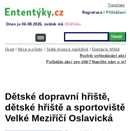
Translate
Registrace
/
Přihlášení
Dnes je 06.08.2026, svátek má
Oldřiška
Úvod
/
Akce a výlety
/
Stálá místa k návštěvě
/
Dopravní hřiště
Rychlé vyhledávání akcí
Pořádáte akci pro děti? Napište nám o ní!
Dětské dopravní hřiště,
dětské hřiště a sportoviště
Velké Meziříčí Oslavická