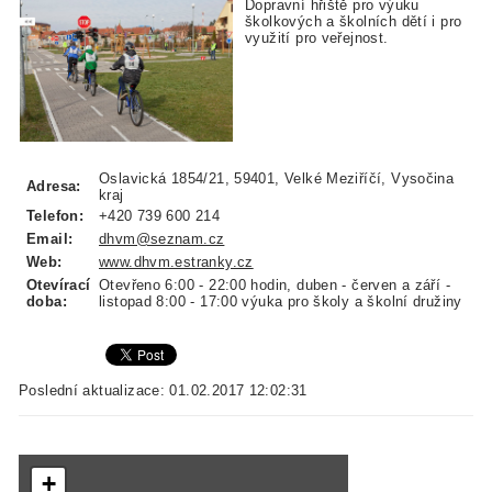
Dopravní hřiště pro výuku
školkových a školních dětí i pro
využití pro veřejnost.
Oslavická 1854/21, 59401, Velké Meziříčí, Vysočina
Adresa:
kraj
Telefon:
+420 739 600 214
Email:
dhvm@seznam.cz
Web:
www.dhvm.estranky.cz
Otevírací
Otevřeno 6:00 - 22:00 hodin, duben - červen a září -
doba:
listopad 8:00 - 17:00 výuka pro školy a školní družiny
Poslední aktualizace: 01.02.2017 12:02:31
+