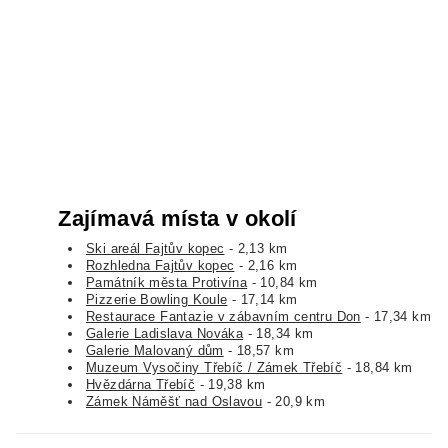
Zajímavá místa v okolí
Ski areál Fajtův kopec
- 2,13 km
Rozhledna Fajtův kopec
- 2,16 km
Památník města Protivína
- 10,84 km
Pizzerie Bowling Koule
- 17,14 km
Restaurace Fantazie v zábavním centru Don
- 17,34 km
Galerie Ladislava Nováka
- 18,34 km
Galerie Malovaný dům
- 18,57 km
Muzeum Vysočiny Třebíč / Zámek Třebíč
- 18,84 km
Hvězdárna Třebíč
- 19,38 km
Zámek Náměšť nad Oslavou
- 20,9 km