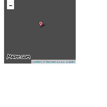
−
Leaflet
|
© Seznam.cz a.s. a další