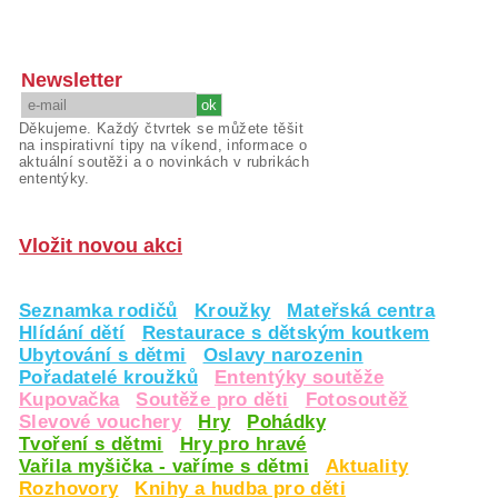
Newsletter
Děkujeme. Každý čtvrtek se můžete těšit
na inspirativní tipy na víkend, informace o
aktuální soutěži a o novinkách v rubrikách
ententýky.
Vložit novou akci
Seznamka rodičů
Kroužky
Mateřská centra
Hlídání dětí
Restaurace s dětským koutkem
Ubytování s dětmi
Oslavy narozenin
Pořadatelé kroužků
Ententýky soutěže
Kupovačka
Soutěže pro děti
Fotosoutěž
Slevové vouchery
Hry
Pohádky
Tvoření s dětmi
Hry pro hravé
Vařila myšička - vaříme s dětmi
Aktuality
Rozhovory
Knihy a hudba pro děti