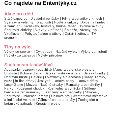
Co najdete na Ententýky.cz
Akce pro děti
Stálé expozice
|
Divadelní pohádky
|
Filmy a pohádky v kinech
|
Výstavy a veletrhy
|
Slavnosti
|
Poutě a cirkusy
|
Akce na hradech
a zámcích
|
Karnevaly, festivaly, hudba, tanec
|
Tvořivé aktivity
|
Sportovní aktivity
|
Aktivity v přírodě
|
Soutěže, závody, hry
|
Vzdělávání
|
Pobytové akce a tábory
|
Ostatní zábava
|
TV
program
Tipy na výlet
Výlety se sportem
|
Cyklotrasy
|
Naučné výlety
|
Výlety za historií
|
Výlety za zábavou
|
Výlety přírodou
Stálá místa k návštěvě
Aquaparky, bazény, koupaliště
|
Army a vojenské prostory
|
Bludiště
|
Bobové dráhy
|
Dětská hřiště venkovní
|
Dětské koutky
|
Dopravní hřiště
|
Galerie
|
Hvězdárny a planetária
|
Hrady, zámky,
tvrze
|
In-line dráhy
|
Jeskyně
|
Lanové parky
|
Lanové dráhy
|
Laser Game
|
Muzea
|
Naučné stezky
|
Památky a památníky
|
Parky
|
Podzemní chodby
|
Rozhledny a vyhlídky
|
Sdílené
kanceláře pro maminky
|
Skanzeny a archeoparky
|
Skiareály
|
Sportovně - relaxační areály
|
Úniková hra
|
Westernová městečka
a indiánské vesnice
|
Zábavní centra a areály
|
Zoologické a
botanické zahrady
|
Kreativní prostor