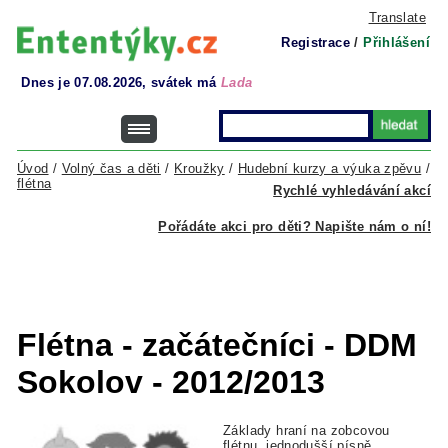
Translate
Registrace
/
Přihlášení
Dnes je 07.08.2026, svátek má
Lada
Úvod
/
Volný čas a děti
/
Kroužky
/
Hudební kurzy a výuka zpěvu
/
flétna
Rychlé vyhledávání akcí
Pořádáte akci pro děti? Napište nám o ní!
Flétna - začátečníci - DDM
Sokolov - 2012/2013
Základy hraní na zobcovou
flétnu, jednodušší písně,