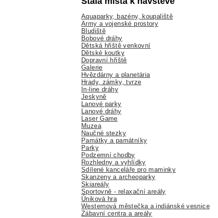
Stálá místa k návštěvě
Aquaparky, bazény, koupaliště
Army a vojenské prostory
Bludiště
Bobové dráhy
Dětská hřiště venkovní
Dětské koutky
Dopravní hřiště
Galerie
Hvězdárny a planetária
Hrady, zámky, tvrze
In-line dráhy
Jeskyně
Lanové parky
Lanové dráhy
Laser Game
Muzea
Naučné stezky
Památky a památníky
Parky
Podzemní chodby
Rozhledny a vyhlídky
Sdílené kanceláře pro maminky
Skanzeny a archeoparky
Skiareály
Sportovně - relaxační areály
Úniková hra
Westernová městečka a indiánské vesnice
Zábavní centra a areály