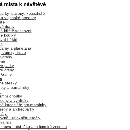
lá místa k návštěvě
arky, bazény, koupaliště
a vojenské prostory
ště
vé dráhy
á hřiště venkovní
ké koutky
vní hřiště
ie
árny a planetária
, zámky, tvrze
ne dráhy
yně
vé parky
vé dráhy
r Game
a
né stezky
tky a památníky
y
emní chodby
edny a vyhlídky
né kanceláře pro maminky
zeny a archeoparky
eály
ovně - relaxační areály
vá hra
rnová městečka a indiánské vesnice