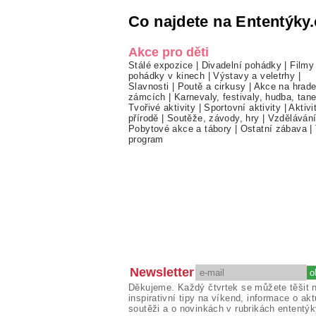
Co najdete na Ententýky.
Akce pro děti
Stálé expozice
|
Divadelní pohádky
|
Filmy
pohádky v kinech
|
Výstavy a veletrhy
|
Slavnosti
|
Poutě a cirkusy
|
Akce na hrade
zámcích
|
Karnevaly, festivaly, hudba, tan
Tvořivé aktivity
|
Sportovní aktivity
|
Aktivi
přírodě
|
Soutěže, závody, hry
|
Vzděláván
Pobytové akce a tábory
|
Ostatní zábava
|
program
Newsletter
Děkujeme. Každý čtvrtek se můžete těšit 
inspirativní tipy na víkend, informace o akt
soutěži a o novinkách v rubrikách ententýk