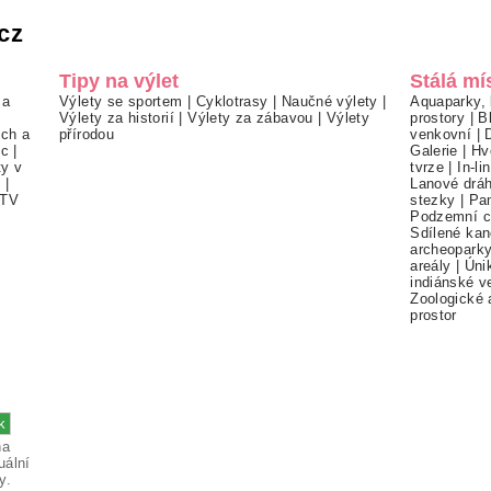
cz
Tipy na výlet
Stálá mí
 a
Výlety se sportem
|
Cyklotrasy
|
Naučné výlety
|
Aquaparky, 
Výlety za historií
|
Výlety za zábavou
|
Výlety
prostory
|
B
ch a
přírodou
venkovní
|
ec
|
Galerie
|
Hv
ty v
tvrze
|
In-li
í
|
Lanové drá
TV
stezky
|
Pa
Podzemní c
Sdílené kan
archeopark
areály
|
Úni
indiánské v
Zoologické 
prostor
na
uální
y.