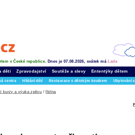
rtem v České republice.
Dnes je 07.08.2026, svátek má
Lada
a děti
Zpravodajství
Soutěže a slevy
Ententýky dětem
ká centra
Hlídání dětí
Restaurace s dětským koutkem
Ubytování s
í kurzy a výuka zpěvu
/
flétna
P