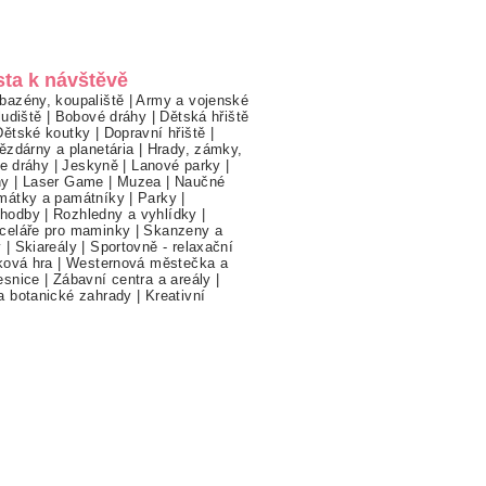
sta k návštěvě
bazény, koupaliště
|
Army a vojenské
ludiště
|
Bobové dráhy
|
Dětská hřiště
Dětské koutky
|
Dopravní hřiště
|
ězdárny a planetária
|
Hrady, zámky,
ne dráhy
|
Jeskyně
|
Lanové parky
|
hy
|
Laser Game
|
Muzea
|
Naučné
mátky a památníky
|
Parky
|
hodby
|
Rozhledny a vyhlídky
|
celáře pro maminky
|
Skanzeny a
y
|
Skiareály
|
Sportovně - relaxační
ková hra
|
Westernová městečka a
esnice
|
Zábavní centra a areály
|
a botanické zahrady
|
Kreativní