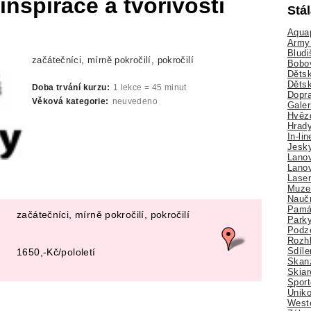
inspirace a tvořivosti
Stá
Aquap
Army 
Bludi
začátečníci, mírně pokročilí, pokročilí
Bobo
Dětsk
Děts
Doba trvání kurzu:
1 lekce = 45 minut
Dopra
Věková kategorie:
neuvedeno
Galer
Hvězd
Hrady
In-li
Jesk
Lano
Lano
Lase
Muze
Nauč
Pamá
začátečníci, mírně pokročilí, pokročilí
Park
Podz
Rozhl
Sdíle
1650,-Kč/pololetí
Skan
Skiar
Sport
Úniko
Weste