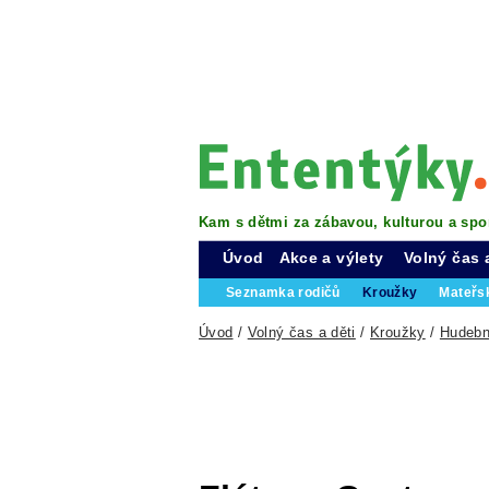
Kam s dětmi za zábavou, kulturou a spo
Úvod
Akce a výlety
Volný čas 
Seznamka rodičů
Kroužky
Mateřs
Úvod
/
Volný čas a děti
/
Kroužky
/
Hudebn