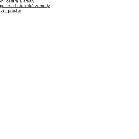
ní centra a areály
gické a botanické zahrady
ivní prostor