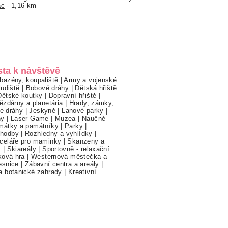
ác
- 1,16 km
sta k návštěvě
bazény, koupaliště
|
Army a vojenské
ludiště
|
Bobové dráhy
|
Dětská hřiště
Dětské koutky
|
Dopravní hřiště
|
ězdárny a planetária
|
Hrady, zámky,
ne dráhy
|
Jeskyně
|
Lanové parky
|
hy
|
Laser Game
|
Muzea
|
Naučné
mátky a památníky
|
Parky
|
hodby
|
Rozhledny a vyhlídky
|
celáře pro maminky
|
Skanzeny a
y
|
Skiareály
|
Sportovně - relaxační
ková hra
|
Westernová městečka a
esnice
|
Zábavní centra a areály
|
a botanické zahrady
|
Kreativní