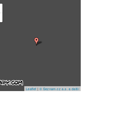
+
−
Leaflet
|
© Seznam.cz a.s. a další