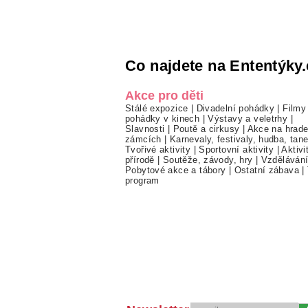
Co najdete na Ententýky.
Akce pro děti
Stálé expozice
|
Divadelní pohádky
|
Filmy
pohádky v kinech
|
Výstavy a veletrhy
|
Slavnosti
|
Poutě a cirkusy
|
Akce na hrade
zámcích
|
Karnevaly, festivaly, hudba, tan
Tvořivé aktivity
|
Sportovní aktivity
|
Aktivi
přírodě
|
Soutěže, závody, hry
|
Vzděláván
Pobytové akce a tábory
|
Ostatní zábava
|
program