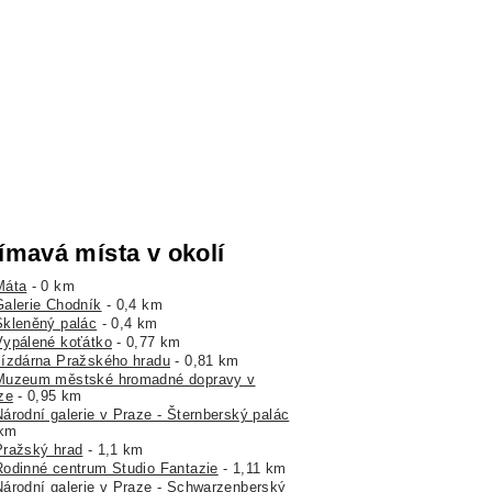
ímavá místa v okolí
Máta
- 0 km
Galerie Chodník
- 0,4 km
Skleněný palác
- 0,4 km
Vypálené koťátko
- 0,77 km
Jízdárna Pražského hradu
- 0,81 km
Muzeum městské hromadné dopravy v
ze
- 0,95 km
Národní galerie v Praze - Šternberský palác
 km
Pražský hrad
- 1,1 km
Rodinné centrum Studio Fantazie
- 1,11 km
Národní galerie v Praze - Schwarzenberský