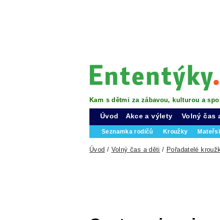
Kam s dětmi za zábavou, kulturou a spo
Úvod
Akce a výlety
Volný čas 
Seznamka rodičů
Kroužky
Mateřs
Úvod
/
Volný čas a děti
/
Pořadatelé krouž