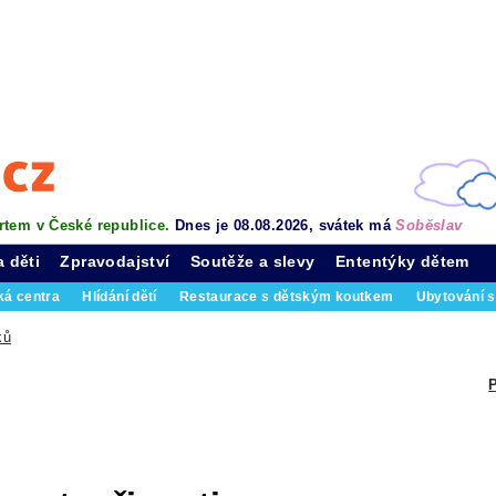
rtem v České republice.
Dnes je 08.08.2026, svátek má
Soběslav
a děti
Zpravodajství
Soutěže a slevy
Ententýky dětem
ká centra
Hlídání dětí
Restaurace s dětským koutkem
Ubytování s
ků
P