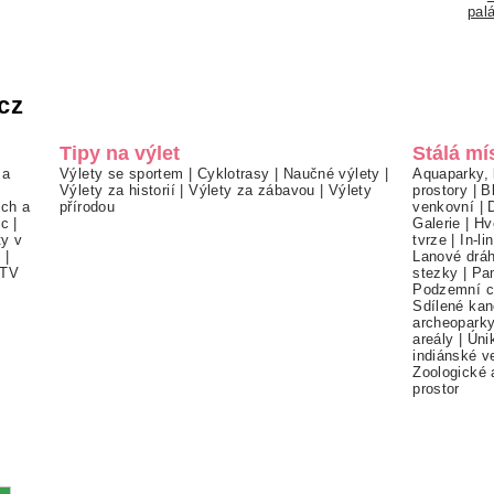
pal
cz
Tipy na výlet
Stálá mí
 a
Výlety se sportem
|
Cyklotrasy
|
Naučné výlety
|
Aquaparky, 
Výlety za historií
|
Výlety za zábavou
|
Výlety
prostory
|
B
ch a
přírodou
venkovní
|
ec
|
Galerie
|
Hv
ty v
tvrze
|
In-li
í
|
Lanové drá
TV
stezky
|
Pa
Podzemní c
Sdílené kan
archeopark
areály
|
Úni
indiánské v
Zoologické 
prostor