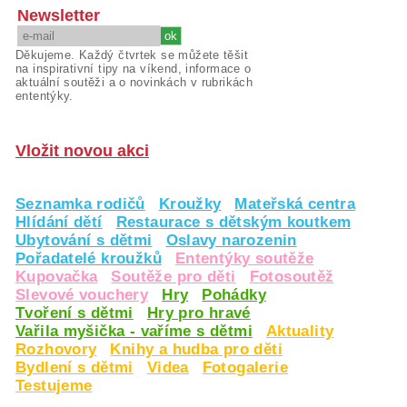
Newsletter
Děkujeme. Každý čtvrtek se můžete těšit
na inspirativní tipy na víkend, informace o
aktuální soutěži a o novinkách v rubrikách
ententýky.
Vložit novou akci
Seznamka rodičů
Kroužky
Mateřská centra
Hlídání dětí
Restaurace s dětským koutkem
Ubytování s dětmi
Oslavy narozenin
Pořadatelé kroužků
Ententýky soutěže
Kupovačka
Soutěže pro děti
Fotosoutěž
Slevové vouchery
Hry
Pohádky
Tvoření s dětmi
Hry pro hravé
Vařila myšička - vaříme s dětmi
Aktuality
Rozhovory
Knihy a hudba pro děti
Bydlení s dětmi
Videa
Fotogalerie
Testujeme