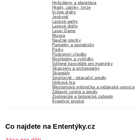
Hvězdárny a planetária
Hrady, zámky, tvrze
In-line dráhy
Jeskyně
Lanové parky
Lanové dráhy
Laser Game
Muzea
Naučné stezky
Památky a památníky
Parky
Podzemní chodby
Rozhledny a vyhlídky
Sdílené kanceláře pro maminky
Skanzeny a archeoparky
Skiareály
Sportovně - relaxační areály
Úniková hra
Westernová městečka a indiánské vesnice
Zábavní centra a areály
Zoologické a botanické zahrady
Kreativní prostor
Co najdete na Ententýky.cz
Akce pro děti