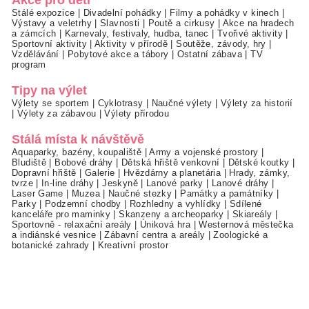
Stálé expozice
|
Divadelní pohádky
|
Filmy a pohádky v kinech
|
Výstavy a veletrhy
|
Slavnosti
|
Poutě a cirkusy
|
Akce na hradech
a zámcích
|
Karnevaly, festivaly, hudba, tanec
|
Tvořivé aktivity
|
Sportovní aktivity
|
Aktivity v přírodě
|
Soutěže, závody, hry
|
Vzdělávání
|
Pobytové akce a tábory
|
Ostatní zábava
|
TV
program
Tipy na výlet
Výlety se sportem
|
Cyklotrasy
|
Naučné výlety
|
Výlety za historií
|
Výlety za zábavou
|
Výlety přírodou
Stálá místa k návštěvě
Aquaparky, bazény, koupaliště
|
Army a vojenské prostory
|
Bludiště
|
Bobové dráhy
|
Dětská hřiště venkovní
|
Dětské koutky
|
Dopravní hřiště
|
Galerie
|
Hvězdárny a planetária
|
Hrady, zámky,
tvrze
|
In-line dráhy
|
Jeskyně
|
Lanové parky
|
Lanové dráhy
|
Laser Game
|
Muzea
|
Naučné stezky
|
Památky a památníky
|
Parky
|
Podzemní chodby
|
Rozhledny a vyhlídky
|
Sdílené
kanceláře pro maminky
|
Skanzeny a archeoparky
|
Skiareály
|
Sportovně - relaxační areály
|
Úniková hra
|
Westernová městečka
a indiánské vesnice
|
Zábavní centra a areály
|
Zoologické a
botanické zahrady
|
Kreativní prostor