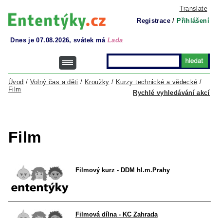
Translate
Registrace
/
Přihlášení
Dnes je 07.08.2026, svátek má
Lada
Úvod
/
Volný čas a děti
/
Kroužky
/
Kurzy technické a vědecké
/
Film
Rychlé vyhledávání akcí
Film
Filmový kurz - DDM hl.m.Prahy
Filmová dílna - KC Zahrada