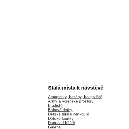
Stálá místa k návštěvě
Aquaparky, bazény, koupaliště
Army a vojenské prostory
Bludiště
Bobové dráhy
Dětská hřiště venkovní
Dětské koutky
Dopravní hřiště
Galerie