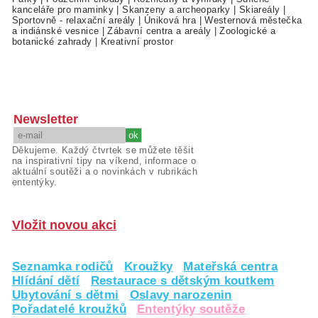
kanceláře pro maminky
|
Skanzeny a archeoparky
|
Skiareály
|
Sportovně - relaxační areály
|
Úniková hra
|
Westernová městečka
a indiánské vesnice
|
Zábavní centra a areály
|
Zoologické a
botanické zahrady
|
Kreativní prostor
Newsletter
Děkujeme. Každý čtvrtek se můžete těšit
na inspirativní tipy na víkend, informace o
aktuální soutěži a o novinkách v rubrikách
ententýky.
Vložit novou akci
Seznamka rodičů
Kroužky
Mateřská centra
Hlídání dětí
Restaurace s dětským koutkem
Ubytování s dětmi
Oslavy narozenin
Pořadatelé kroužků
Ententýky soutěže