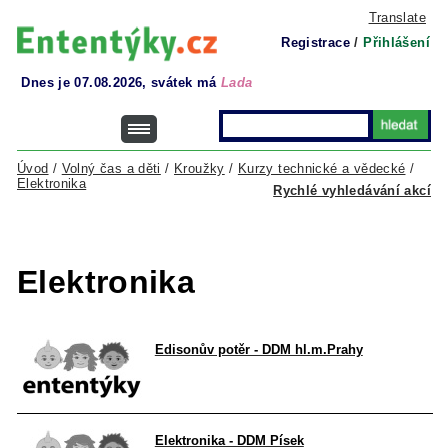
Translate
Registrace
/
Přihlášení
Dnes je 07.08.2026, svátek má
Lada
Úvod
/
Volný čas a děti
/
Kroužky
/
Kurzy technické a vědecké
/
Elektronika
Rychlé vyhledávání akcí
Elektronika
Edisonův potěr - DDM hl.m.Prahy
Elektronika - DDM Písek