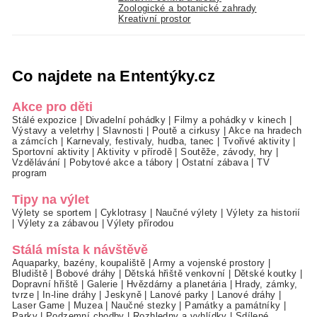
Zoologické a botanické zahrady
Kreativní prostor
Co najdete na Ententýky.cz
Akce pro děti
Stálé expozice
|
Divadelní pohádky
|
Filmy a pohádky v kinech
|
Výstavy a veletrhy
|
Slavnosti
|
Poutě a cirkusy
|
Akce na hradech
a zámcích
|
Karnevaly, festivaly, hudba, tanec
|
Tvořivé aktivity
|
Sportovní aktivity
|
Aktivity v přírodě
|
Soutěže, závody, hry
|
Vzdělávání
|
Pobytové akce a tábory
|
Ostatní zábava
|
TV
program
Tipy na výlet
Výlety se sportem
|
Cyklotrasy
|
Naučné výlety
|
Výlety za historií
|
Výlety za zábavou
|
Výlety přírodou
Stálá místa k návštěvě
Aquaparky, bazény, koupaliště
|
Army a vojenské prostory
|
Bludiště
|
Bobové dráhy
|
Dětská hřiště venkovní
|
Dětské koutky
|
Dopravní hřiště
|
Galerie
|
Hvězdárny a planetária
|
Hrady, zámky,
tvrze
|
In-line dráhy
|
Jeskyně
|
Lanové parky
|
Lanové dráhy
|
Laser Game
|
Muzea
|
Naučné stezky
|
Památky a památníky
|
Parky
|
Podzemní chodby
|
Rozhledny a vyhlídky
|
Sdílené