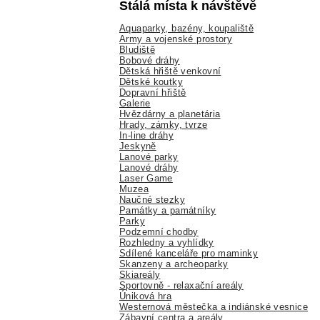
Stálá místa k návštěvě
Aquaparky, bazény, koupaliště
Army a vojenské prostory
Bludiště
Bobové dráhy
Dětská hřiště venkovní
Dětské koutky
Dopravní hřiště
Galerie
Hvězdárny a planetária
Hrady, zámky, tvrze
In-line dráhy
Jeskyně
Lanové parky
Lanové dráhy
Laser Game
Muzea
Naučné stezky
Památky a památníky
Parky
Podzemní chodby
Rozhledny a vyhlídky
Sdílené kanceláře pro maminky
Skanzeny a archeoparky
Skiareály
Sportovně - relaxační areály
Úniková hra
Westernová městečka a indiánské vesnice
Zábavní centra a areály