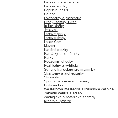
Dětská hřiště venkovní
Dětské koutky
Dopravní hřiště
Galerie
Hvězdárny a planetária
Hrady, zámky, tvrze
In-line dráhy
Jeskyně
Lanové parky
Lanové dráhy
Laser Game
Muzea
Naučné stezky
Památky a památníky
Parky
Podzemní chodby
Rozhledny a vyhlídky
Sdílené kanceláře pro maminky
Skanzeny a archeoparky
Skiareály
Sportovně - relaxační areály
Úniková hra
Westernová městečka a indiánské vesnice
Zábavní centra a areály
Zoologické a botanické zahrady
Kreativní prostor