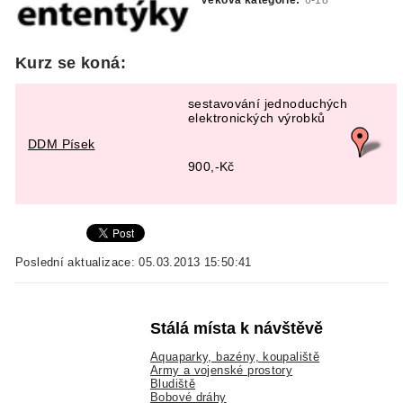
Kurz se koná:
sestavování jednoduchých
elektronických výrobků
DDM Písek
900,-Kč
Poslední aktualizace: 05.03.2013 15:50:41
Stálá místa k návštěvě
Aquaparky, bazény, koupaliště
Army a vojenské prostory
Bludiště
Bobové dráhy