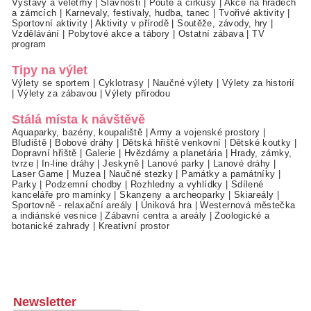
Výstavy a veletrhy
|
Slavnosti
|
Poutě a cirkusy
|
Akce na hradech
a zámcích
|
Karnevaly, festivaly, hudba, tanec
|
Tvořivé aktivity
|
Sportovní aktivity
|
Aktivity v přírodě
|
Soutěže, závody, hry
|
Vzdělávání
|
Pobytové akce a tábory
|
Ostatní zábava
|
TV
program
Tipy na výlet
Výlety se sportem
|
Cyklotrasy
|
Naučné výlety
|
Výlety za historií
|
Výlety za zábavou
|
Výlety přírodou
Stálá místa k návštěvě
Aquaparky, bazény, koupaliště
|
Army a vojenské prostory
|
Bludiště
|
Bobové dráhy
|
Dětská hřiště venkovní
|
Dětské koutky
|
Dopravní hřiště
|
Galerie
|
Hvězdárny a planetária
|
Hrady, zámky,
tvrze
|
In-line dráhy
|
Jeskyně
|
Lanové parky
|
Lanové dráhy
|
Laser Game
|
Muzea
|
Naučné stezky
|
Památky a památníky
|
Parky
|
Podzemní chodby
|
Rozhledny a vyhlídky
|
Sdílené
kanceláře pro maminky
|
Skanzeny a archeoparky
|
Skiareály
|
Sportovně - relaxační areály
|
Úniková hra
|
Westernová městečka
a indiánské vesnice
|
Zábavní centra a areály
|
Zoologické a
botanické zahrady
|
Kreativní prostor
Newsletter