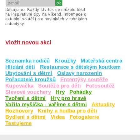
Děkujeme. Každý čtvrtek se můžete těšit
na inspirativní tipy na víkend, informace o
aktuální soutěži a o novinkách v rubrikách
ententýky.
Vložit novou akci
Seznamka rodičů
Kroužky
Mateřská centra
Hlídání dětí
Restaurace s dětským koutkem
Ubytování s dětmi
Oslavy narozenin
Pořadatelé kroužků
Ententýky soutěže
Kupovačka
Soutěže pro děti
Fotosoutěž
Slevové vouchery
Hry
Pohádky
Tvoření s dětmi
Hry pro hravé
Vařila myšička - vaříme s dětmi
Aktuality
Rozhovory
Knihy a hudba pro děti
Bydlení s dětmi
Videa
Fotogalerie
Testujeme