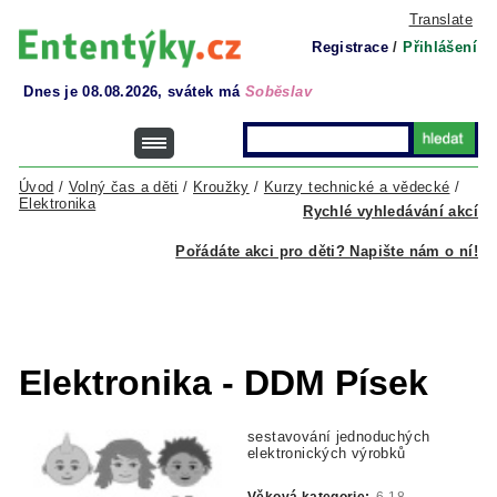
Translate
Registrace
/
Přihlášení
Dnes je 08.08.2026, svátek má
Soběslav
Úvod
/
Volný čas a děti
/
Kroužky
/
Kurzy technické a vědecké
/
Elektronika
Rychlé vyhledávání akcí
Pořádáte akci pro děti? Napište nám o ní!
Elektronika - DDM Písek
sestavování jednoduchých
elektronických výrobků
Věková kategorie:
6-18