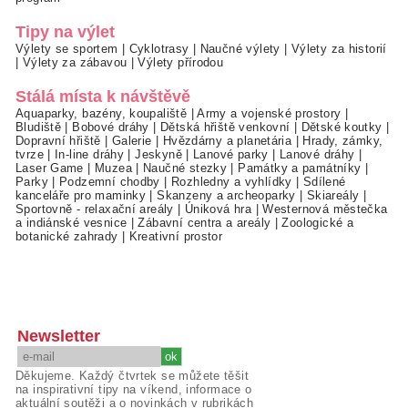
Tipy na výlet
Výlety se sportem
|
Cyklotrasy
|
Naučné výlety
|
Výlety za historií
|
Výlety za zábavou
|
Výlety přírodou
Stálá místa k návštěvě
Aquaparky, bazény, koupaliště
|
Army a vojenské prostory
|
Bludiště
|
Bobové dráhy
|
Dětská hřiště venkovní
|
Dětské koutky
|
Dopravní hřiště
|
Galerie
|
Hvězdárny a planetária
|
Hrady, zámky,
tvrze
|
In-line dráhy
|
Jeskyně
|
Lanové parky
|
Lanové dráhy
|
Laser Game
|
Muzea
|
Naučné stezky
|
Památky a památníky
|
Parky
|
Podzemní chodby
|
Rozhledny a vyhlídky
|
Sdílené
kanceláře pro maminky
|
Skanzeny a archeoparky
|
Skiareály
|
Sportovně - relaxační areály
|
Úniková hra
|
Westernová městečka
a indiánské vesnice
|
Zábavní centra a areály
|
Zoologické a
botanické zahrady
|
Kreativní prostor
Newsletter
Děkujeme. Každý čtvrtek se můžete těšit
na inspirativní tipy na víkend, informace o
aktuální soutěži a o novinkách v rubrikách