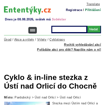
Translate
Registrace
/
Přihlášení
Dnes je 08.08.2026, svátek má
Soběslav
Úvod
/
Akce a výlety
/
Výlety
/
Cyklotrasy
Rychlé vyhledávání akcí
Pořádáte akci pro děti? Napište nám o ní!
Cyklo & in-line stezka z
Ústí nad Orlicí do Chocně
Místo:
Pardubický > Ústí nad Orlicí > Ústí nad Orlicí
Stezka mezi Ústím nad Orlicí a