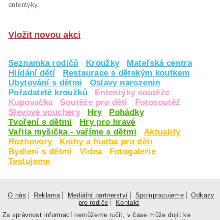
ententýky.
Vložit novou akci
Seznamka rodičů
Kroužky
Mateřská centra
Hlídání dětí
Restaurace s dětským koutkem
Ubytování s dětmi
Oslavy narozenin
Pořadatelé kroužků
Ententýky soutěže
Kupovačka
Soutěže pro děti
Fotosoutěž
Slevové vouchery
Hry
Pohádky
Tvoření s dětmi
Hry pro hravé
Vařila myšička - vaříme s dětmi
Aktuality
Rozhovory
Knihy a hudba pro děti
Bydlení s dětmi
Videa
Fotogalerie
Testujeme
O nás
Reklama
Mediální partnerství
Spolupracujeme
Odkazy
pro rodiče
Kontakt
Za správnost informací nemůžeme ručit, v čase může dojít ke