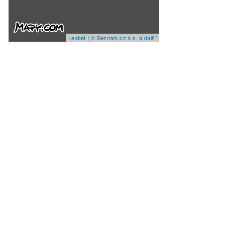
Leaflet
|
© Seznam.cz a.s. a další