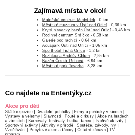
Zajímavá místa v okolí
Mateřské centrum Medvídek
- 0 km
Městské muzeum v Ústí nad Orlicí
- 0,36 km
Krytý plavecký bazén Ústí nad Orlicí
- 0,46 km
Rodinné centrum Srdíčko
- 0,58 km
Galerie pod radnicí
- 0,64 km
Aquapark Ústí nad Orlicí
- 1,06 km
Sporthotel Tichá Orlice
- 1,2 km
Rozhledna Andrlův Chlum
- 2,85 km
Bazén Česká Třebová
- 6,94 km
Městská park Javorka
- 8,28 km
Co najdete na Ententýky.cz
Akce pro děti
Stálé expozice
|
Divadelní pohádky
|
Filmy a pohádky v kinech
|
Výstavy a veletrhy
|
Slavnosti
|
Poutě a cirkusy
|
Akce na hradech
a zámcích
|
Karnevaly, festivaly, hudba, tanec
|
Tvořivé aktivity
|
Sportovní aktivity
|
Aktivity v přírodě
|
Soutěže, závody, hry
|
Vzdělávání
|
Pobytové akce a tábory
|
Ostatní zábava
|
TV
program