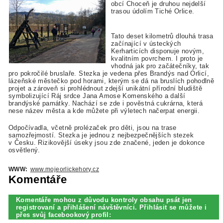
obcí Choceň je druhou nejdelší
trasou údolím Tiché Orlice.
Tato deset kilometrů dlouhá trasa
začínající v ústeckých
Kerharticích disponuje novým,
kvalitním povrchem. I proto je
vhodná jak pro začátečníky, tak
pro pokročilé bruslaře. Stezka je vedena přes Brandýs nad Orlicí,
lázeňské městečko pod horami, kterým se dá na bruslích pohodlně
projet a zároveň si prohlédnout zdejší unikátní přírodní bludiště
symbolizující Ráj srdce Jana Amose Komenského a další
brandýské památky. Nachází se zde i pověstná cukrárna, která
nese název města a kde můžete při výletech načerpat energii.
Odpočívadla, včetně prolézaček pro děti, jsou na trase
samozřejmostí. Stezka je jednou z nejbezpečnějších stezek
v Česku. Rizikovější úseky jsou zde značené, jeden je dokonce
osvětlený.
WWW:
www.mojeorlickehory.cz
Komentáře
Komentáře mohou z důvodu kontroly obsahu psát jen
registrovaní a přihlášení návštěvníci. Přihlásit se můžete i
přes svůj facebookový profil: