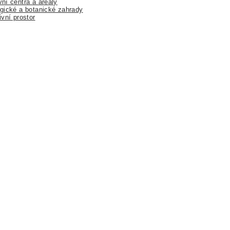
ní centra a areály
gické a botanické zahrady
ivní prostor