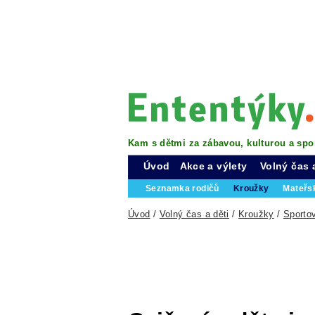
Kam s dětmi za zábavou, kulturou a spo
Úvod
Akce a výlety
Volný čas 
Seznamka rodičů
Kroužky
Mateřs
Úvod
/
Volný čas a děti
/
Kroužky
/
Sporto