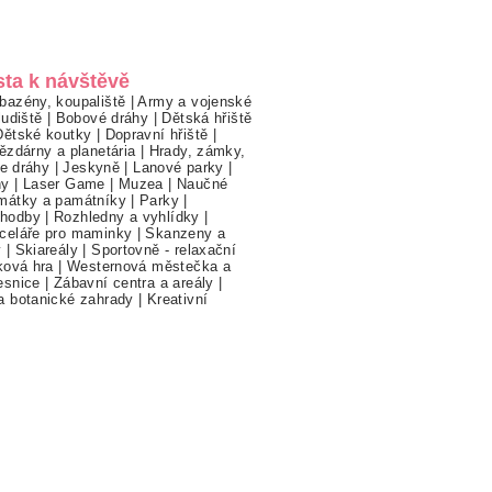
sta k návštěvě
bazény, koupaliště
|
Army a vojenské
ludiště
|
Bobové dráhy
|
Dětská hřiště
Dětské koutky
|
Dopravní hřiště
|
ězdárny a planetária
|
Hrady, zámky,
ne dráhy
|
Jeskyně
|
Lanové parky
|
hy
|
Laser Game
|
Muzea
|
Naučné
mátky a památníky
|
Parky
|
hodby
|
Rozhledny a vyhlídky
|
celáře pro maminky
|
Skanzeny a
y
|
Skiareály
|
Sportovně - relaxační
ková hra
|
Westernová městečka a
esnice
|
Zábavní centra a areály
|
a botanické zahrady
|
Kreativní