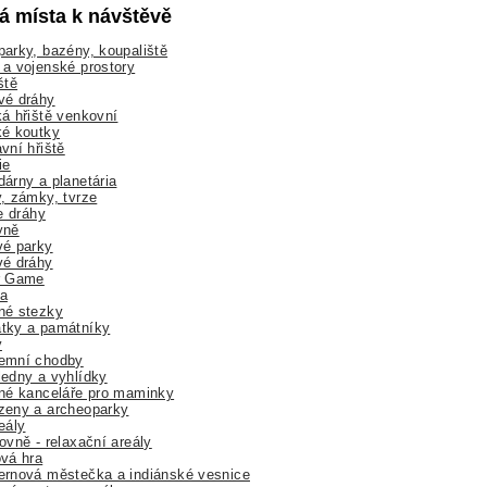
lá místa k návštěvě
arky, bazény, koupaliště
a vojenské prostory
ště
vé dráhy
á hřiště venkovní
ké koutky
vní hřiště
ie
árny a planetária
, zámky, tvrze
ne dráhy
yně
vé parky
vé dráhy
r Game
a
né stezky
tky a památníky
y
emní chodby
edny a vyhlídky
né kanceláře pro maminky
zeny a archeoparky
eály
ovně - relaxační areály
vá hra
rnová městečka a indiánské vesnice