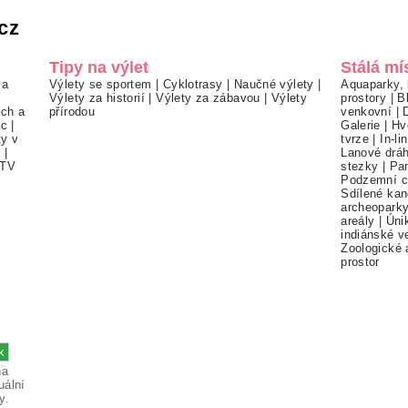
cz
Tipy na výlet
Stálá mí
 a
Výlety se sportem
|
Cyklotrasy
|
Naučné výlety
|
Aquaparky, 
Výlety za historií
|
Výlety za zábavou
|
Výlety
prostory
|
B
ch a
přírodou
venkovní
|
ec
|
Galerie
|
Hv
ty v
tvrze
|
In-li
í
|
Lanové drá
TV
stezky
|
Pa
Podzemní c
Sdílené kan
archeopark
areály
|
Úni
indiánské v
Zoologické 
prostor
na
uální
y.