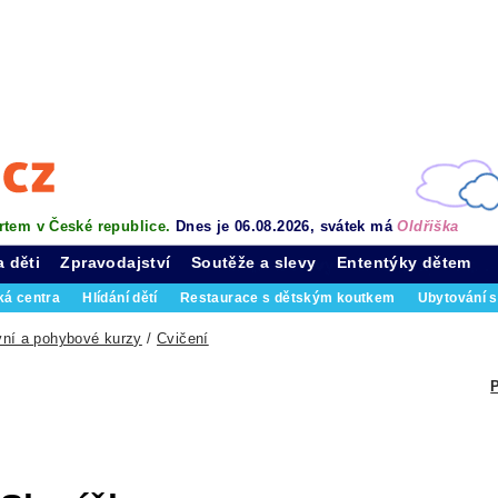
rtem v České republice.
Dnes je 06.08.2026, svátek má
Oldřiška
a děti
Zpravodajství
Soutěže a slevy
Ententýky dětem
ká centra
Hlídání dětí
Restaurace s dětským koutkem
Ubytování s
vní a pohybové kurzy
/
Cvičení
P