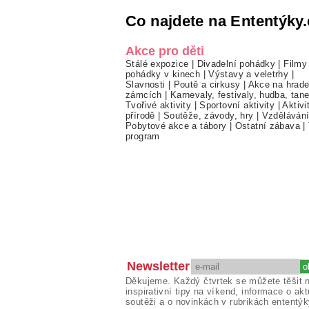
Co najdete na Ententýky.
Akce pro děti
Stálé expozice
|
Divadelní pohádky
|
Filmy
pohádky v kinech
|
Výstavy a veletrhy
|
Slavnosti
|
Poutě a cirkusy
|
Akce na hrade
zámcích
|
Karnevaly, festivaly, hudba, tan
Tvořivé aktivity
|
Sportovní aktivity
|
Aktivi
přírodě
|
Soutěže, závody, hry
|
Vzděláván
Pobytové akce a tábory
|
Ostatní zábava
|
program
Newsletter
Děkujeme. Každý čtvrtek se můžete těšit 
inspirativní tipy na víkend, informace o akt
soutěži a o novinkách v rubrikách ententýk