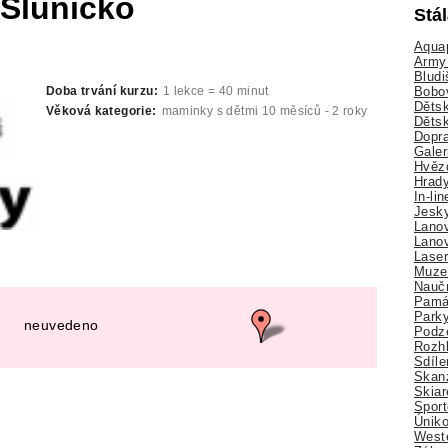
 Sluníčko
Stá
Aquap
Army 
Bludi
Bobo
Doba trvání kurzu:
1 lekce = 40 minut
Dětsk
Věková kategorie:
maminky s dětmi 10 měsíců - 2 roky
Děts
Dopra
Galer
Hvězd
Hrady
In-li
Jesk
Lano
Lano
Lase
Muze
Nauč
Pamá
Park
neuvedeno
Podz
Rozhl
Sdíle
Skan
Skiar
Sport
Úniko
Weste