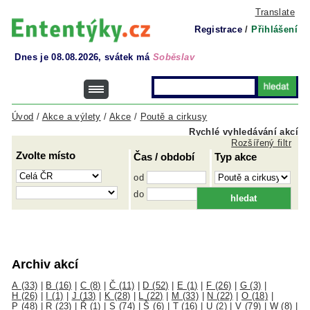
Translate
Registrace
/
Přihlášení
Dnes je 08.08.2026, svátek má
Soběslav
Úvod
/
Akce a výlety
/
Akce
/
Poutě a cirkusy
Rychlé vyhledávání akcí
Rozšířený filtr
Zvolte místo
Čas / období
Typ akce
od
do
Archiv akcí
A (33)
|
B (16)
|
C (8)
|
Č (11)
|
D (52)
|
E (1)
|
F (26)
|
G (3)
|
H (26)
|
I (1)
|
J (13)
|
K (28)
|
L (22)
|
M (33)
|
N (22)
|
O (18)
|
P (48)
|
R (23)
|
Ř (1)
|
S (74)
|
Š (6)
|
T (16)
|
U (2)
|
V (79)
|
W (8)
|