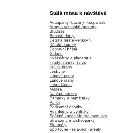
Stálá místa k návštěvě
Aquaparky, bazény, koupaliště
Army a vojenské prostory
Bludiště
Bobové dráhy
Dětská hřiště venkovní
Dětské koutky
Dopravní hřiště
Galerie
Hvězdárny a planetária
Hrady, zámky, tvrze
In-line dráhy
Jeskyně
Lanové parky
Lanové dráhy
Laser Game
Muzea
Naučné stezky
Památky a památníky
Parky
Podzemní chodby
Rozhledny a vyhlídky
Sdílené kanceláře pro maminky
Skanzeny a archeoparky
Skiareály
Sportovně - relaxační areály