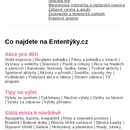
Úniková hra
Westernová městečka a indiánské vesnice
Zábavní centra a areály
Zoologické a botanické zahrady
Kreativní prostor
Co najdete na Ententýky.cz
Akce pro děti
Stálé expozice
|
Divadelní pohádky
|
Filmy a pohádky v kinech
|
Výstavy a veletrhy
|
Slavnosti
|
Poutě a cirkusy
|
Akce na hradech
a zámcích
|
Karnevaly, festivaly, hudba, tanec
|
Tvořivé aktivity
|
Sportovní aktivity
|
Aktivity v přírodě
|
Soutěže, závody, hry
|
Vzdělávání
|
Pobytové akce a tábory
|
Ostatní zábava
|
TV
program
Tipy na výlet
Výlety se sportem
|
Cyklotrasy
|
Naučné výlety
|
Výlety za historií
|
Výlety za zábavou
|
Výlety přírodou
Stálá místa k návštěvě
Aquaparky, bazény, koupaliště
|
Army a vojenské prostory
|
Bludiště
|
Bobové dráhy
|
Dětská hřiště venkovní
|
Dětské koutky
|
Dopravní hřiště
|
Galerie
|
Hvězdárny a planetária
|
Hrady, zámky,