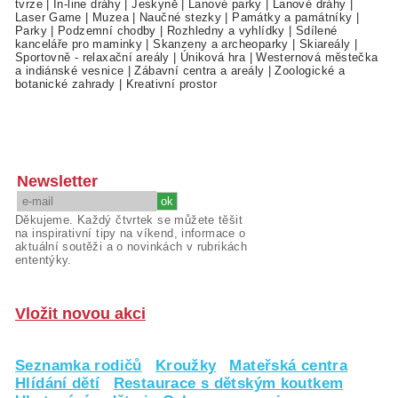
tvrze
|
In-line dráhy
|
Jeskyně
|
Lanové parky
|
Lanové dráhy
|
Laser Game
|
Muzea
|
Naučné stezky
|
Památky a památníky
|
Parky
|
Podzemní chodby
|
Rozhledny a vyhlídky
|
Sdílené
kanceláře pro maminky
|
Skanzeny a archeoparky
|
Skiareály
|
Sportovně - relaxační areály
|
Úniková hra
|
Westernová městečka
a indiánské vesnice
|
Zábavní centra a areály
|
Zoologické a
botanické zahrady
|
Kreativní prostor
Newsletter
Děkujeme. Každý čtvrtek se můžete těšit
na inspirativní tipy na víkend, informace o
aktuální soutěži a o novinkách v rubrikách
ententýky.
Vložit novou akci
Seznamka rodičů
Kroužky
Mateřská centra
Hlídání dětí
Restaurace s dětským koutkem