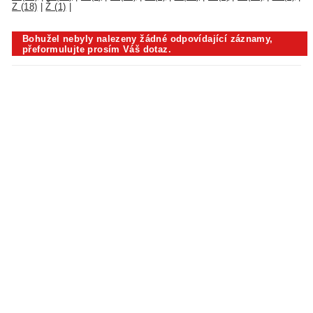
Z (18)
|
Ž (1)
|
Bohužel nebyly nalezeny žádné odpovídající záznamy,
přeformulujte prosím Váš dotaz.