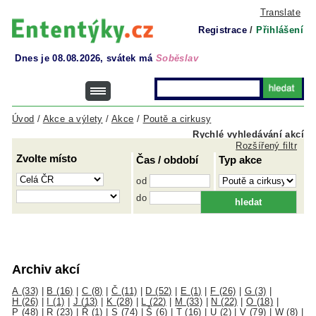
Translate
Registrace
/
Přihlášení
Dnes je 08.08.2026, svátek má
Soběslav
Úvod
/
Akce a výlety
/
Akce
/
Poutě a cirkusy
Rychlé vyhledávání akcí
Rozšířený filtr
Zvolte místo
Čas / období
Typ akce
od
do
Archiv akcí
A (33)
|
B (16)
|
C (8)
|
Č (11)
|
D (52)
|
E (1)
|
F (26)
|
G (3)
|
H (26)
|
I (1)
|
J (13)
|
K (28)
|
L (22)
|
M (33)
|
N (22)
|
O (18)
|
P (48)
|
R (23)
|
Ř (1)
|
S (74)
|
Š (6)
|
T (16)
|
U (2)
|
V (79)
|
W (8)
|