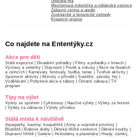
Úniková hra
Westernová městečka a indiánské vesnice
Zábavní centra a areály
Zoologické a botanické zahrady
Kreativní prostor
Co najdete na Ententýky.cz
Akce pro děti
Stálé expozice
|
Divadelní pohádky
|
Filmy a pohádky v kinech
|
Výstavy a veletrhy
|
Slavnosti
|
Poutě a cirkusy
|
Akce na hradech
a zámcích
|
Karnevaly, festivaly, hudba, tanec
|
Tvořivé aktivity
|
Sportovní aktivity
|
Aktivity v přírodě
|
Soutěže, závody, hry
|
Vzdělávání
|
Pobytové akce a tábory
|
Ostatní zábava
|
TV
program
Tipy na výlet
Výlety se sportem
|
Cyklotrasy
|
Naučné výlety
|
Výlety za historií
|
Výlety za zábavou
|
Výlety přírodou
Stálá místa k návštěvě
Aquaparky, bazény, koupaliště
|
Army a vojenské prostory
|
Bludiště
|
Bobové dráhy
|
Dětská hřiště venkovní
|
Dětské koutky
|
Dopravní hřiště
|
Galerie
|
Hvězdárny a planetária
|
Hrady, zámky,