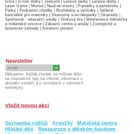
tvrze
|
In-line dráhy
|
Jeskyně
|
Lanové parky
|
Lanové dráhy
|
Laser Game
|
Muzea
|
Naučné stezky
|
Památky a památníky
|
Parky
|
Podzemní chodby
|
Rozhledny a vyhlídky
|
Sdílené
kanceláře pro maminky
|
Skanzeny a archeoparky
|
Skiareály
|
Sportovně - relaxační areály
|
Úniková hra
|
Westernová městečka
a indiánské vesnice
|
Zábavní centra a areály
|
Zoologické a
botanické zahrady
|
Kreativní prostor
Newsletter
Děkujeme. Každý čtvrtek se můžete těšit
na inspirativní tipy na víkend, informace o
aktuální soutěži a o novinkách v rubrikách
ententýky.
Vložit novou akci
Seznamka rodičů
Kroužky
Mateřská centra
Hlídání dětí
Restaurace s dětským koutkem