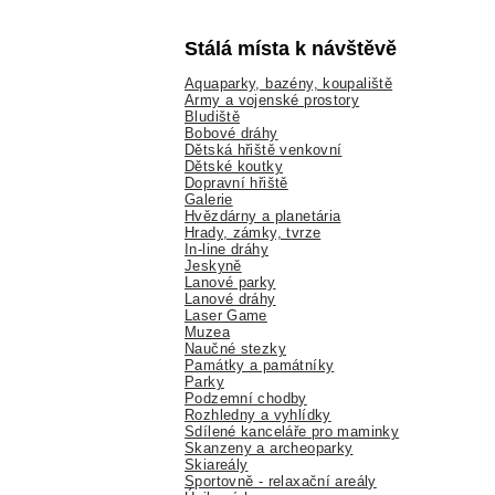
Stálá místa k návštěvě
Aquaparky, bazény, koupaliště
Army a vojenské prostory
Bludiště
Bobové dráhy
Dětská hřiště venkovní
Dětské koutky
Dopravní hřiště
Galerie
Hvězdárny a planetária
Hrady, zámky, tvrze
In-line dráhy
Jeskyně
Lanové parky
Lanové dráhy
Laser Game
Muzea
Naučné stezky
Památky a památníky
Parky
Podzemní chodby
Rozhledny a vyhlídky
Sdílené kanceláře pro maminky
Skanzeny a archeoparky
Skiareály
Sportovně - relaxační areály