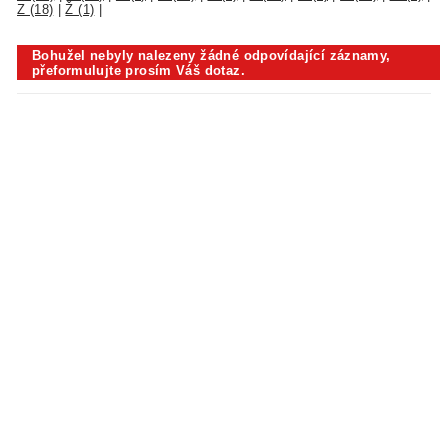
Z (18)
|
Ž (1)
|
Bohužel nebyly nalezeny žádné odpovídající záznamy,
přeformulujte prosím Váš dotaz.