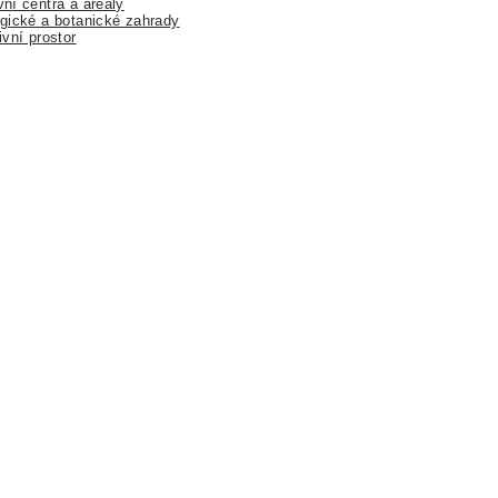
ní centra a areály
gické a botanické zahrady
ivní prostor