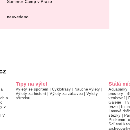
Summer Camp v Praze
neuvedeno
cz
Tipy na výlet
Stálá mí
 a
Výlety se sportem
|
Cyklotrasy
|
Naučné výlety
|
Aquaparky, 
Výlety za historií
|
Výlety za zábavou
|
Výlety
prostory
|
B
ch a
přírodou
venkovní
|
ec
|
Galerie
|
Hv
ty v
tvrze
|
In-li
í
|
Lanové drá
TV
stezky
|
Pa
Podzemní c
Sdílené kan
archeopark