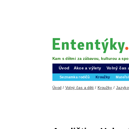
Kam s dětmi za zábavou, kulturou a spo
Úvod
Akce a výlety
Volný čas 
Seznamka rodičů
Kroužky
Mateřs
Úvod
/
Volný čas a děti
/
Kroužky
/
Jazyko