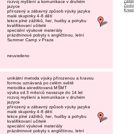
Zábav
rozvoj myšlení a komunikace v druhém
Zoolo
jazyce
Kreat
přirozený a zábavný způsob výuky jazyka
malé skupinky 4-8 dětí
lekce plné zážitků, her, hudby a pohybu
kvalifikovaní učitelé
speciální výukové materiály
prázdninové pobyty s angličtinou, letní
Summer Camp v Praze
neuvedeno
unikátní metoda výuky přirozenou a hravou
formou uznávaná po celém světě
metodika akreditovaná MŠMT
výuka od 3 měsíců navazuje do 14 let
rozvoj myšlení a komunikace v druhém
jazyce
přirozený a zábavný způsob výuky jazyka
malé skupinky 4-8 dětí
lekce plné zážitků, her, hudby a pohybu
kvalifikovaní učitelé
speciální výukové materiály
prázdninové pobyty s angličtinou, letní