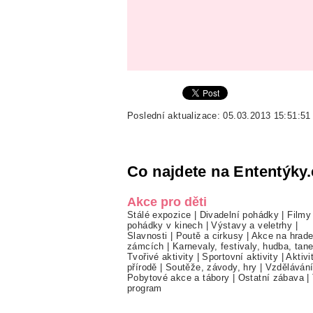
Poslední aktualizace: 05.03.2013 15:51:51
Co najdete na Ententýky.
Akce pro děti
Stálé expozice
|
Divadelní pohádky
|
Filmy
pohádky v kinech
|
Výstavy a veletrhy
|
Slavnosti
|
Poutě a cirkusy
|
Akce na hrade
zámcích
|
Karnevaly, festivaly, hudba, tan
Tvořivé aktivity
|
Sportovní aktivity
|
Aktivi
přírodě
|
Soutěže, závody, hry
|
Vzděláván
Pobytové akce a tábory
|
Ostatní zábava
|
program