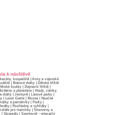
sta k návštěvě
bazény, koupaliště
|
Army a vojenské
ludiště
|
Bobové dráhy
|
Dětská hřiště
Dětské koutky
|
Dopravní hřiště
|
ězdárny a planetária
|
Hrady, zámky,
ne dráhy
|
Jeskyně
|
Lanové parky
|
hy
|
Laser Game
|
Muzea
|
Naučné
mátky a památníky
|
Parky
|
hodby
|
Rozhledny a vyhlídky
|
celáře pro maminky
|
Skanzeny a
y
|
Skiareály
|
Sportovně - relaxační