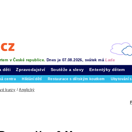
rtem v České republice.
Dnes je 07.08.2026, svátek má
Lada
a děti
Zpravodajství
Soutěže a slevy
Ententýky dětem
ká centra
Hlídání dětí
Restaurace s dětským koutkem
Ubytování s
vé kurzy
/
Anglický
P