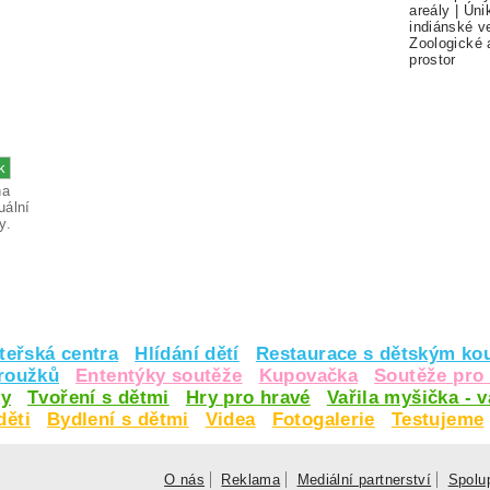
areály
|
Úni
indiánské v
Zoologické 
prostor
na
uální
y.
teřská centra
Hlídání dětí
Restaurace s dětským ko
kroužků
Ententýky soutěže
Kupovačka
Soutěže pro 
y
Tvoření s dětmi
Hry pro hravé
Vařila myšička - 
děti
Bydlení s dětmi
Videa
Fotogalerie
Testujeme
O nás
Reklama
Mediální partnerství
Spolu