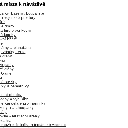
lá místa k návštěvě
arky, bazény, koupaliště
a vojenské prostory
ště
vé dráhy
á hřiště venkovní
ké koutky
vní hřiště
ie
árny a planetária
, zámky, tvrze
ne dráhy
yně
vé parky
vé dráhy
r Game
a
né stezky
tky a památníky
y
emní chodby
edny a vyhlídky
né kanceláře pro maminky
zeny a archeoparky
eály
ovně - relaxační areály
vá hra
rnová městečka a indiánské vesnice