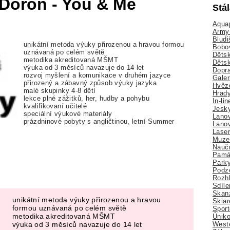
 Doron - You & Me
Stá
Aquap
Army 
Bludi
unikátní metoda výuky přirozenou a hravou formou
Bobo
uznávaná po celém světě
Dětsk
metodika akreditovaná MŠMT
Děts
výuka od 3 měsíců navazuje do 14 let
Dopra
rozvoj myšlení a komunikace v druhém jazyce
Galer
přirozený a zábavný způsob výuky jazyka
Hvězd
malé skupinky 4-8 dětí
Hrady
lekce plné zážitků, her, hudby a pohybu
In-li
kvalifikovaní učitelé
Jesk
speciální výukové materiály
Lano
prázdninové pobyty s angličtinou, letní Summer
Lano
Lase
Muze
Nauč
Pamá
Park
Podz
Rozhl
Sdíle
Skan
unikátní metoda výuky přirozenou a hravou
Skiar
formou uznávaná po celém světě
Sport
metodika akreditovaná MŠMT
Úniko
Weste
výuka od 3 měsíců navazuje do 14 let