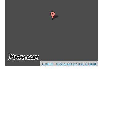
Leaflet
|
© Seznam.cz a.s. a další