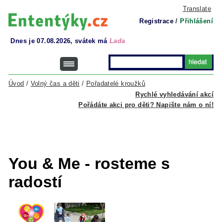
Translate
Registrace
/
Přihlášení
Dnes je 07.08.2026, svátek má
Lada
Úvod
/
Volný čas a děti
/
Pořadatelé kroužků
Rychlé vyhledávání akcí
Pořádáte akci pro děti? Napište nám o ní!
You & Me - rosteme s
radostí