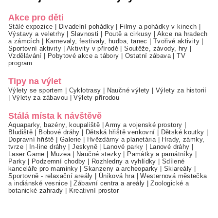
Akce pro děti
Stálé expozice
|
Divadelní pohádky
|
Filmy a pohádky v kinech
|
Výstavy a veletrhy
|
Slavnosti
|
Poutě a cirkusy
|
Akce na hradech
a zámcích
|
Karnevaly, festivaly, hudba, tanec
|
Tvořivé aktivity
|
Sportovní aktivity
|
Aktivity v přírodě
|
Soutěže, závody, hry
|
Vzdělávání
|
Pobytové akce a tábory
|
Ostatní zábava
|
TV
program
Tipy na výlet
Výlety se sportem
|
Cyklotrasy
|
Naučné výlety
|
Výlety za historií
|
Výlety za zábavou
|
Výlety přírodou
Stálá místa k návštěvě
Aquaparky, bazény, koupaliště
|
Army a vojenské prostory
|
Bludiště
|
Bobové dráhy
|
Dětská hřiště venkovní
|
Dětské koutky
|
Dopravní hřiště
|
Galerie
|
Hvězdárny a planetária
|
Hrady, zámky,
tvrze
|
In-line dráhy
|
Jeskyně
|
Lanové parky
|
Lanové dráhy
|
Laser Game
|
Muzea
|
Naučné stezky
|
Památky a památníky
|
Parky
|
Podzemní chodby
|
Rozhledny a vyhlídky
|
Sdílené
kanceláře pro maminky
|
Skanzeny a archeoparky
|
Skiareály
|
Sportovně - relaxační areály
|
Úniková hra
|
Westernová městečka
a indiánské vesnice
|
Zábavní centra a areály
|
Zoologické a
botanické zahrady
|
Kreativní prostor