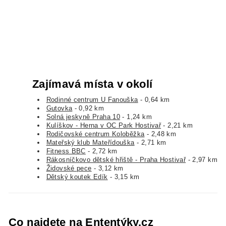
Zajímavá místa v okolí
Rodinné centrum U Fanouška
- 0,64 km
Gutovka
- 0,92 km
Solná jeskyně Praha 10
- 1,24 km
Kulíškov - Herna v OC Park Hostivař
- 2,21 km
Rodičovské centrum Koloběžka
- 2,48 km
Mateřský klub Mateřídouška
- 2,71 km
Fitness BBC
- 2,72 km
Rákosníčkovo dětské hřiště - Praha Hostivař
- 2,97 km
Židovské pece
- 3,12 km
Dětský koutek Edík
- 3,15 km
Co najdete na Ententýky.cz