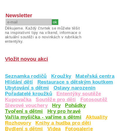
Newsletter
Děkujeme. Každý čtvrtek se můžete těšit
na inspirativní tipy na víkend, informace o
aktuální soutěži a o novinkách v rubrikách
ententýky.
Vložit novou akci
Seznamka rodičů
Kroužky
Mateřská centra
Hlídání dětí
Restaurace s dětským koutkem
Ubytování s dětmi
Oslavy narozenin
Pořadatelé kroužků
Ententýky soutěže
Kupovačka
Soutěže pro děti
Fotosoutěž
Slevové vouchery
Hry
Pohádky
Tvoření s dětmi
Hry pro hravé
Vařila myšička - vaříme s dětmi
Aktuality
Rozhovory
Knihy a hudba pro děti
Bydlení s dětmi
Videa
Fotogalerie