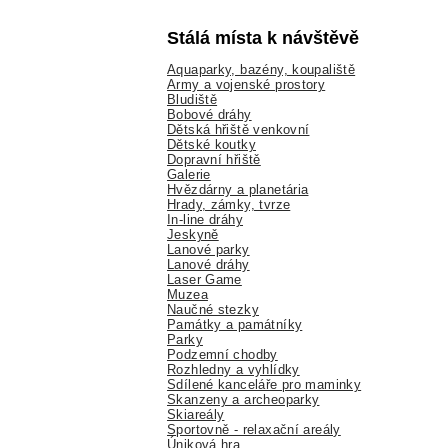
Stálá místa k návštěvě
Aquaparky, bazény, koupaliště
Army a vojenské prostory
Bludiště
Bobové dráhy
Dětská hřiště venkovní
Dětské koutky
Dopravní hřiště
Galerie
Hvězdárny a planetária
Hrady, zámky, tvrze
In-line dráhy
Jeskyně
Lanové parky
Lanové dráhy
Laser Game
Muzea
Naučné stezky
Památky a památníky
Parky
Podzemní chodby
Rozhledny a vyhlídky
Sdílené kanceláře pro maminky
Skanzeny a archeoparky
Skiareály
Sportovně - relaxační areály
Úniková hra