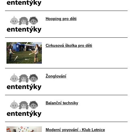
Hooping pro děti
Cirkusová školka pro děti
Žonglování
Balanční techniky
Moderní yoyování - Klub Letnice