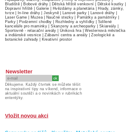
Bludiště
|
Bobové dráhy
|
Dětská hřiště venkovní
|
Dětské koutky
|
Dopravní hřiště
|
Galerie
|
Hvězdárny a planetária
|
Hrady, zámky,
tvrze
|
In-line dráhy
|
Jeskyně
|
Lanové parky
|
Lanové dráhy
|
Laser Game
|
Muzea
|
Naučné stezky
|
Památky a památníky
|
Parky
|
Podzemní chodby
|
Rozhledny a vyhlídky
|
Sdílené
kanceláře pro maminky
|
Skanzeny a archeoparky
|
Skiareály
|
Sportovně - relaxační areály
|
Úniková hra
|
Westernová městečka
a indiánské vesnice
|
Zábavní centra a areály
|
Zoologické a
botanické zahrady
|
Kreativní prostor
Newsletter
Děkujeme. Každý čtvrtek se můžete těšit
na inspirativní tipy na víkend, informace o
aktuální soutěži a o novinkách v rubrikách
ententýky.
Vložit novou akci