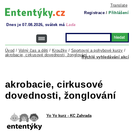
Translate
Registrace
/
Přihlášení
Dnes je 07.08.2026, svátek má
Lada
Úvod
/
Volný čas a děti
/
Kroužky
/
Sportovní a pohybové kurzy
/
akrobacie, cirkusové dovednosti, žonglování
Rychlé vyhledávání akcí
akrobacie, cirkusové
dovednosti, žonglování
Yo Yo kurz - KC Zahrada