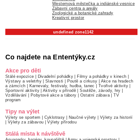
Westernová městečka a indiánské vesnice
Zábavní centra a areály
Zoologické a botanické zahrady
Kreativní prostor
undefined zone1142
Co najdete na Ententýky.cz
Akce pro děti
Stálé expozice
|
Divadelní pohádky
|
Filmy a pohádky v kinech
|
Výstavy a veletrhy
|
Slavnosti
|
Poutě a cirkusy
|
Akce na hradech
a zámcích
|
Karnevaly, festivaly, hudba, tanec
|
Tvořivé aktivity
|
Sportovní aktivity
|
Aktivity v přírodě
|
Soutěže, závody, hry
|
Vzdělávání
|
Pobytové akce a tábory
|
Ostatní zábava
|
TV
program
Tipy na výlet
Výlety se sportem
|
Cyklotrasy
|
Naučné výlety
|
Výlety za historií
|
Výlety za zábavou
|
Výlety přírodou
Stálá místa k návštěvě
Aquaparky, bazény, koupaliště
|
Army a vojenské prostory
|