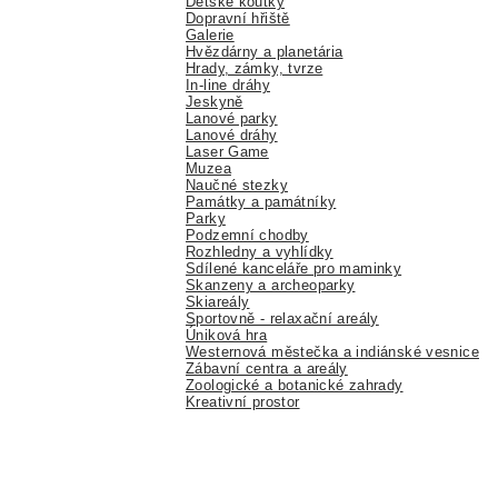
Dětské koutky
Dopravní hřiště
Galerie
Hvězdárny a planetária
Hrady, zámky, tvrze
In-line dráhy
Jeskyně
Lanové parky
Lanové dráhy
Laser Game
Muzea
Naučné stezky
Památky a památníky
Parky
Podzemní chodby
Rozhledny a vyhlídky
Sdílené kanceláře pro maminky
Skanzeny a archeoparky
Skiareály
Sportovně - relaxační areály
Úniková hra
Westernová městečka a indiánské vesnice
Zábavní centra a areály
Zoologické a botanické zahrady
Kreativní prostor