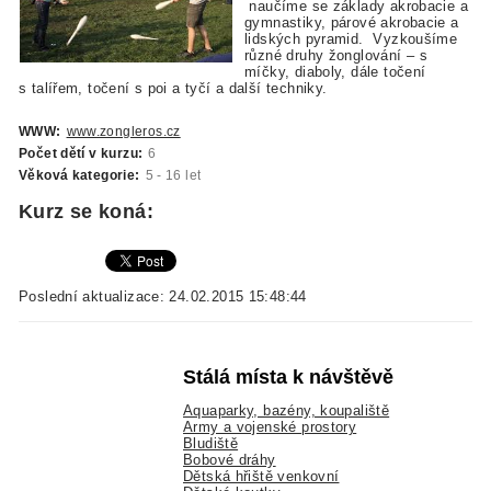
naučíme se základy akrobacie a
gymnastiky, párové akrobacie a
lidských pyramid. Vyzkoušíme
různé druhy žonglování – s
míčky, diaboly, dále točení
s talířem, točení s poi a tyčí a další techniky.
WWW:
www.zongleros.cz
Počet dětí v kurzu:
6
Věková kategorie:
5 - 16 let
Kurz se koná:
Poslední aktualizace: 24.02.2015 15:48:44
Stálá místa k návštěvě
Aquaparky, bazény, koupaliště
Army a vojenské prostory
Bludiště
Bobové dráhy
Dětská hřiště venkovní