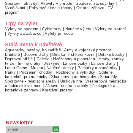
Sportovní aktivity
|
Aktivity v přírodě
|
Soutěže, závody, hry
|
Vzdělávání
|
Pobytové akce a tábory
|
Ostatní zábava
|
TV
program
Tipy na výlet
Výlety se sportem
|
Cyklotrasy
|
Naučné výlety
|
Výlety za historií
|
Výlety za zábavou
|
Výlety přírodou
Stálá místa k návštěvě
Aquaparky, bazény, koupaliště
|
Army a vojenské prostory
|
Bludiště
|
Bobové dráhy
|
Dětská hřiště venkovní
|
Dětské koutky
|
Dopravní hřiště
|
Galerie
|
Hvězdárny a planetária
|
Hrady, zámky,
tvrze
|
In-line dráhy
|
Jeskyně
|
Lanové parky
|
Lanové dráhy
|
Laser Game
|
Muzea
|
Naučné stezky
|
Památky a památníky
|
Parky
|
Podzemní chodby
|
Rozhledny a vyhlídky
|
Sdílené
kanceláře pro maminky
|
Skanzeny a archeoparky
|
Skiareály
|
Sportovně - relaxační areály
|
Úniková hra
|
Westernová městečka
a indiánské vesnice
|
Zábavní centra a areály
|
Zoologické a
botanické zahrady
|
Kreativní prostor
Newsletter