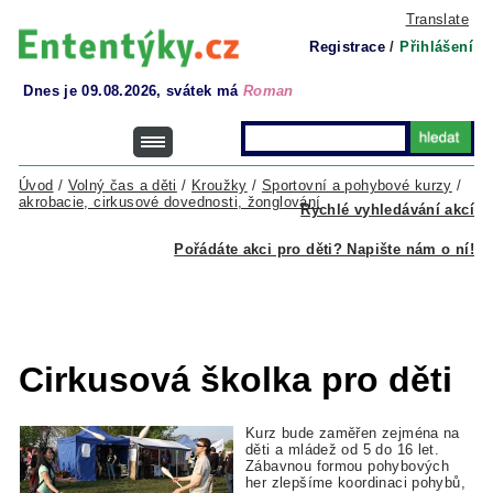
Translate
Registrace
/
Přihlášení
Dnes je 09.08.2026, svátek má
Roman
Úvod
/
Volný čas a děti
/
Kroužky
/
Sportovní a pohybové kurzy
/
akrobacie, cirkusové dovednosti, žonglování
Rychlé vyhledávání akcí
Pořádáte akci pro děti? Napište nám o ní!
Cirkusová školka pro děti
Kurz bude zaměřen zejména na
děti a mládež od 5 do 16 let.
Zábavnou formou pohybových
her zlepšíme koordinaci pohybů,