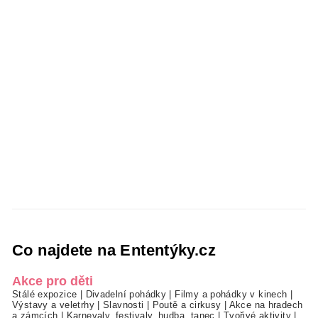
Co najdete na Ententýky.cz
Akce pro děti
Stálé expozice
|
Divadelní pohádky
|
Filmy a pohádky v kinech
|
Výstavy a veletrhy
|
Slavnosti
|
Poutě a cirkusy
|
Akce na hradech
a zámcích
|
Karnevaly, festivaly, hudba, tanec
|
Tvořivé aktivity
|