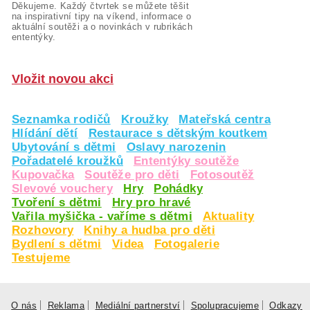
Děkujeme. Každý čtvrtek se můžete těšit
na inspirativní tipy na víkend, informace o
aktuální soutěži a o novinkách v rubrikách
ententýky.
Vložit novou akci
Seznamka rodičů
Kroužky
Mateřská centra
Hlídání dětí
Restaurace s dětským koutkem
Ubytování s dětmi
Oslavy narozenin
Pořadatelé kroužků
Ententýky soutěže
Kupovačka
Soutěže pro děti
Fotosoutěž
Slevové vouchery
Hry
Pohádky
Tvoření s dětmi
Hry pro hravé
Vařila myšička - vaříme s dětmi
Aktuality
Rozhovory
Knihy a hudba pro děti
Bydlení s dětmi
Videa
Fotogalerie
Testujeme
O nás
Reklama
Mediální partnerství
Spolupracujeme
Odkazy