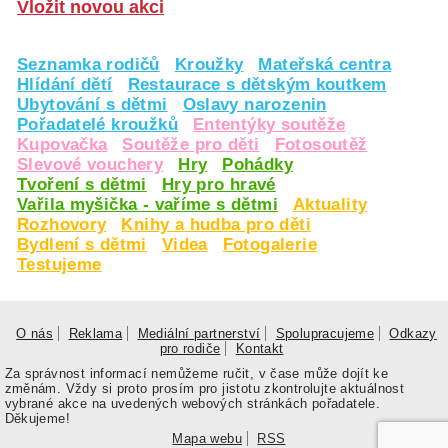
Vložit novou akci
Seznamka rodičů
Kroužky
Mateřská centra
Hlídání dětí
Restaurace s dětským koutkem
Ubytování s dětmi
Oslavy narozenin
Pořadatelé kroužků
Ententýky soutěže
Kupovačka
Soutěže pro děti
Fotosoutěž
Slevové vouchery
Hry
Pohádky
Tvoření s dětmi
Hry pro hravé
Vařila myšička - vaříme s dětmi
Aktuality
Rozhovory
Knihy a hudba pro děti
Bydlení s dětmi
Videa
Fotogalerie
Testujeme
O nás
Reklama
Mediální partnerství
Spolupracujeme
Odkazy
pro rodiče
Kontakt
Za správnost informací nemůžeme ručit, v čase může dojít ke
změnám. Vždy si proto prosím pro jistotu zkontrolujte aktuálnost
vybrané akce na uvedených webových stránkách pořadatele.
Děkujeme!
Mapa webu
RSS