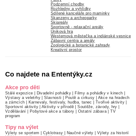
Podzemní chodby
Rozhledny a vyhlídky
Sdílené kanceláře pro maminky
Skanzeny a archeoparky
Skiareály
Sportovně - relaxační areály
Úniková hra
Westernová městečka a indiánské vesnice
Zábavní centra a areály
Zoologické a botanické zahrady
Kreativní prostor
Co najdete na Ententýky.cz
Akce pro děti
Stálé expozice
|
Divadelní pohádky
|
Filmy a pohádky v kinech
|
Výstavy a veletrhy
|
Slavnosti
|
Poutě a cirkusy
|
Akce na hradech
a zámcích
|
Karnevaly, festivaly, hudba, tanec
|
Tvořivé aktivity
|
Sportovní aktivity
|
Aktivity v přírodě
|
Soutěže, závody, hry
|
Vzdělávání
|
Pobytové akce a tábory
|
Ostatní zábava
|
TV
program
Tipy na výlet
Výlety se sportem
|
Cyklotrasy
|
Naučné výlety
|
Výlety za historií