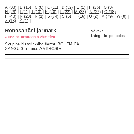
A (33)
|
B (16)
|
C (8)
|
Č (11)
|
D (52)
|
E (1)
|
F (26)
|
G (3)
|
H (26)
|
I (1)
|
J (13)
|
K (28)
|
L (22)
|
M (33)
|
N (22)
|
O (18)
|
P (48)
|
R (23)
|
Ř (1)
|
S (74)
|
Š (6)
|
T (16)
|
U (2)
|
V (79)
|
W (8)
|
Z (18)
|
Ž (1)
|
Renesanční jarmark
Věková
kategorie:
pro celou
Akce na hradech a zámcích
rodinu
Skupina historického šermu BOHEMICA
SANGUIS a tance AMBROSIA.