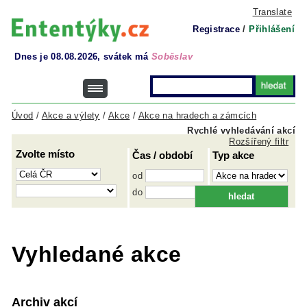
Translate
Registrace
/
Přihlášení
Dnes je 08.08.2026, svátek má
Soběslav
Úvod
/
Akce a výlety
/
Akce
/
Akce na hradech a zámcích
Rychlé vyhledávání akcí
Rozšířený filtr
Zvolte místo
Čas / období
Typ akce
od
do
Vyhledané akce
Archiv akcí