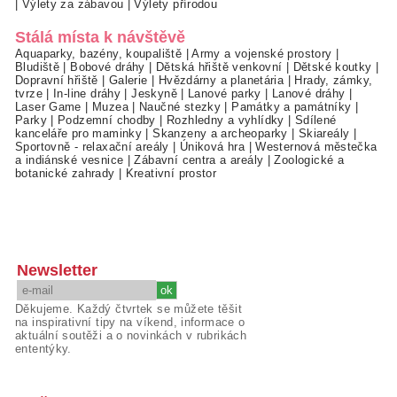
|
Výlety za zábavou
|
Výlety přírodou
Stálá místa k návštěvě
Aquaparky, bazény, koupaliště
|
Army a vojenské prostory
|
Bludiště
|
Bobové dráhy
|
Dětská hřiště venkovní
|
Dětské koutky
|
Dopravní hřiště
|
Galerie
|
Hvězdárny a planetária
|
Hrady, zámky,
tvrze
|
In-line dráhy
|
Jeskyně
|
Lanové parky
|
Lanové dráhy
|
Laser Game
|
Muzea
|
Naučné stezky
|
Památky a památníky
|
Parky
|
Podzemní chodby
|
Rozhledny a vyhlídky
|
Sdílené
kanceláře pro maminky
|
Skanzeny a archeoparky
|
Skiareály
|
Sportovně - relaxační areály
|
Úniková hra
|
Westernová městečka
a indiánské vesnice
|
Zábavní centra a areály
|
Zoologické a
botanické zahrady
|
Kreativní prostor
Newsletter
Děkujeme. Každý čtvrtek se můžete těšit
na inspirativní tipy na víkend, informace o
aktuální soutěži a o novinkách v rubrikách
ententýky.