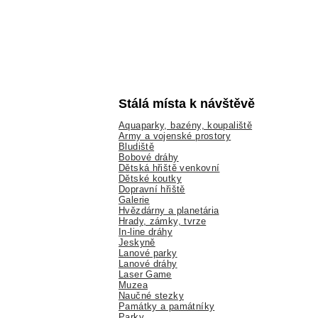
Stálá místa k návštěvě
Aquaparky, bazény, koupaliště
Army a vojenské prostory
Bludiště
Bobové dráhy
Dětská hřiště venkovní
Dětské koutky
Dopravní hřiště
Galerie
Hvězdárny a planetária
Hrady, zámky, tvrze
In-line dráhy
Jeskyně
Lanové parky
Lanové dráhy
Laser Game
Muzea
Naučné stezky
Památky a památníky
Parky