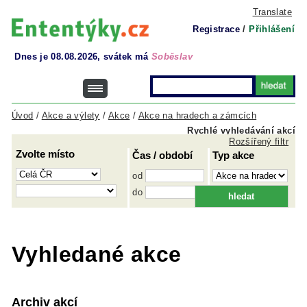
Translate
Registrace
/
Přihlášení
Dnes je 08.08.2026, svátek má
Soběslav
Úvod
/
Akce a výlety
/
Akce
/
Akce na hradech a zámcích
Rychlé vyhledávání akcí
Rozšířený filtr
Zvolte místo
Čas / období
Typ akce
od
do
Vyhledané akce
Archiv akcí