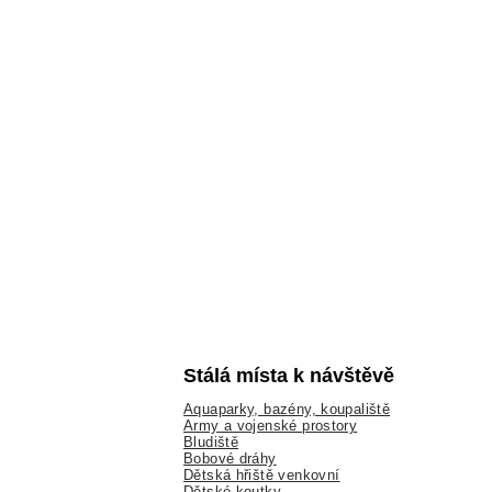
Stálá místa k návštěvě
Aquaparky, bazény, koupaliště
Army a vojenské prostory
Bludiště
Bobové dráhy
Dětská hřiště venkovní
Dětské koutky