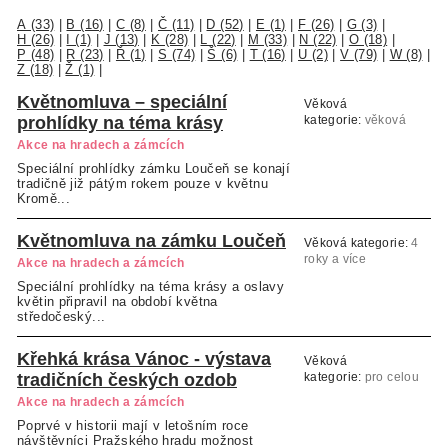
A (33)
|
B (16)
|
C (8)
|
Č (11)
|
D (52)
|
E (1)
|
F (26)
|
G (3)
|
H (26)
|
I (1)
|
J (13)
|
K (28)
|
L (22)
|
M (33)
|
N (22)
|
O (18)
|
P (48)
|
R (23)
|
Ř (1)
|
S (74)
|
Š (6)
|
T (16)
|
U (2)
|
V (79)
|
W (8)
|
Z (18)
|
Ž (1)
|
Květnomluva – speciální
Věková
prohlídky na téma krásy
kategorie:
věková
kategorie neuvedena
Akce na hradech a zámcích
Speciální prohlídky zámku Loučeň se konají
tradičně již pátým rokem pouze v květnu
Kromě...
Květnomluva na zámku Loučeň
Věková kategorie:
4
roky a více
Akce na hradech a zámcích
Speciální prohlídky na téma krásy a oslavy
květin připravil na období května
středočeský...
Křehká krása Vánoc - výstava
Věková
tradičních českých ozdob
kategorie:
pro celou
rodinu
Akce na hradech a zámcích
Poprvé v historii mají v letošním roce
návštěvníci Pražského hradu možnost