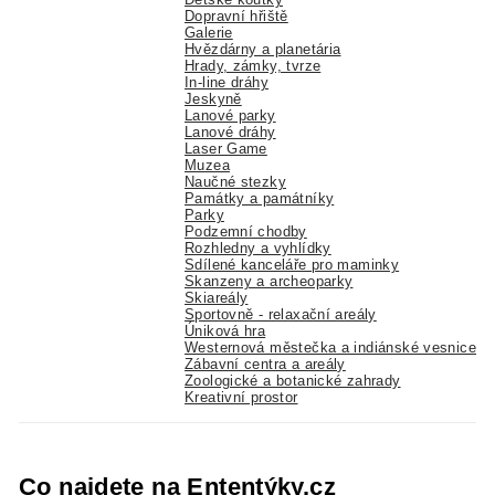
Dopravní hřiště
Galerie
Hvězdárny a planetária
Hrady, zámky, tvrze
In-line dráhy
Jeskyně
Lanové parky
Lanové dráhy
Laser Game
Muzea
Naučné stezky
Památky a památníky
Parky
Podzemní chodby
Rozhledny a vyhlídky
Sdílené kanceláře pro maminky
Skanzeny a archeoparky
Skiareály
Sportovně - relaxační areály
Úniková hra
Westernová městečka a indiánské vesnice
Zábavní centra a areály
Zoologické a botanické zahrady
Kreativní prostor
Co najdete na Ententýky.cz