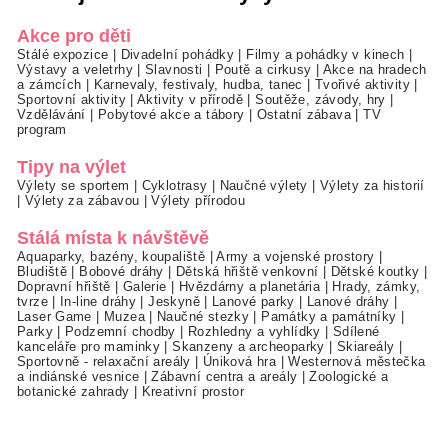
Akce pro děti
Stálé expozice
|
Divadelní pohádky
|
Filmy a pohádky v kinech
|
Výstavy a veletrhy
|
Slavnosti
|
Poutě a cirkusy
|
Akce na hradech
a zámcích
|
Karnevaly, festivaly, hudba, tanec
|
Tvořivé aktivity
|
Sportovní aktivity
|
Aktivity v přírodě
|
Soutěže, závody, hry
|
Vzdělávání
|
Pobytové akce a tábory
|
Ostatní zábava
|
TV
program
Tipy na výlet
Výlety se sportem
|
Cyklotrasy
|
Naučné výlety
|
Výlety za historií
|
Výlety za zábavou
|
Výlety přírodou
Stálá místa k návštěvě
Aquaparky, bazény, koupaliště
|
Army a vojenské prostory
|
Bludiště
|
Bobové dráhy
|
Dětská hřiště venkovní
|
Dětské koutky
|
Dopravní hřiště
|
Galerie
|
Hvězdárny a planetária
|
Hrady, zámky,
tvrze
|
In-line dráhy
|
Jeskyně
|
Lanové parky
|
Lanové dráhy
|
Laser Game
|
Muzea
|
Naučné stezky
|
Památky a památníky
|
Parky
|
Podzemní chodby
|
Rozhledny a vyhlídky
|
Sdílené
kanceláře pro maminky
|
Skanzeny a archeoparky
|
Skiareály
|
Sportovně - relaxační areály
|
Úniková hra
|
Westernová městečka
a indiánské vesnice
|
Zábavní centra a areály
|
Zoologické a
botanické zahrady
|
Kreativní prostor