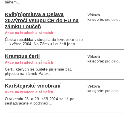
během...
Květ(n)omluva a Oslava
Věková
20.výročí vstupu ČR do EU na
kategorie:
pro celou
rodinu
zámku Loučeň
Akce na hradech a zámcích
Česká republika vstoupila do Evropské unie
1. května 2004. Na Zámku Loučeň je to...
Krampus čerti
Věková
kategorie:
pro celou
Akce na hradech a zámcích
rodinu
Čerti, kterých se budete příjemně bát,
přijedou na zámek Pátek.
Karlštejnské vinobraní
Věková
kategorie:
pro celou
Akce na hradech a zámcích
rodinu
O víkendu 28. a 29. září 2024 se již po
šestadvacáté v podhradí...