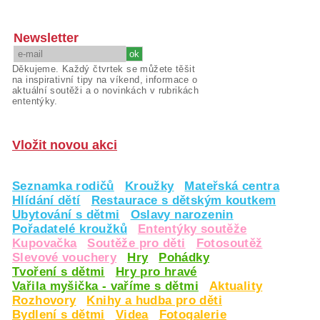
Newsletter
Děkujeme. Každý čtvrtek se můžete těšit
na inspirativní tipy na víkend, informace o
aktuální soutěži a o novinkách v rubrikách
ententýky.
Vložit novou akci
Seznamka rodičů
Kroužky
Mateřská centra
Hlídání dětí
Restaurace s dětským koutkem
Ubytování s dětmi
Oslavy narozenin
Pořadatelé kroužků
Ententýky soutěže
Kupovačka
Soutěže pro děti
Fotosoutěž
Slevové vouchery
Hry
Pohádky
Tvoření s dětmi
Hry pro hravé
Vařila myšička - vaříme s dětmi
Aktuality
Rozhovory
Knihy a hudba pro děti
Bydlení s dětmi
Videa
Fotogalerie