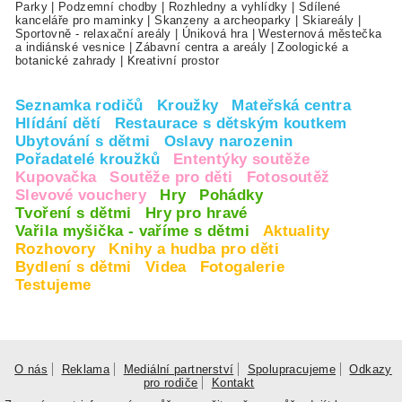
Parky
|
Podzemní chodby
|
Rozhledny a vyhlídky
|
Sdílené
kanceláře pro maminky
|
Skanzeny a archeoparky
|
Skiareály
|
Sportovně - relaxační areály
|
Úniková hra
|
Westernová městečka
a indiánské vesnice
|
Zábavní centra a areály
|
Zoologické a
botanické zahrady
|
Kreativní prostor
Seznamka rodičů
Kroužky
Mateřská centra
Hlídání dětí
Restaurace s dětským koutkem
Ubytování s dětmi
Oslavy narozenin
Pořadatelé kroužků
Ententýky soutěže
Kupovačka
Soutěže pro děti
Fotosoutěž
Slevové vouchery
Hry
Pohádky
Tvoření s dětmi
Hry pro hravé
Vařila myšička - vaříme s dětmi
Aktuality
Rozhovory
Knihy a hudba pro děti
Bydlení s dětmi
Videa
Fotogalerie
Testujeme
O nás
Reklama
Mediální partnerství
Spolupracujeme
Odkazy
pro rodiče
Kontakt