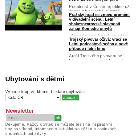
Porodnost v České republice už
čtvrtý rok po sobě výrazně...
Pražský hrad se znovu promění
v divadelní scénu. Letní
shakespearovské slavnosti
zahájí Komedie omylů
„Komedie omylů není jen o tom,
Trojský pivovar ožívá: vrací se
že si lidé pletou...
Letní podcastová scéna a nově
přibude i letní kino
Areál Trojského pivovaru se i
letos promění v živé kulturní...
Ubytování s dětmi
Vyberte kraj, ve kterém hledáte ubytování.
Newsletter
Děkujeme. Každý čtvrtek se můžete těšit na inspirativní
tipy na víkend, informace o aktuální soutěži a o novinkách
v rubrikách ententýky.