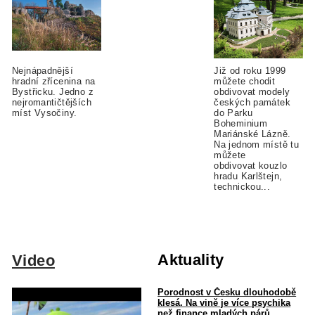
Nejnápadnější
Již od roku 1999
hradní zřícenina na
můžete chodit
Bystřicku. Jedno z
obdivovat modely
nejromantičtějších
českých památek
míst Vysočiny.
do Parku
Boheminium
Mariánské Lázně.
Na jednom místě tu
můžete
obdivovat kouzlo
hradu Karlštejn,
technickou...
Aktuality
Video
Porodnost v Česku dlouhodobě
klesá. Na vině je více psychika
než finance mladých párů