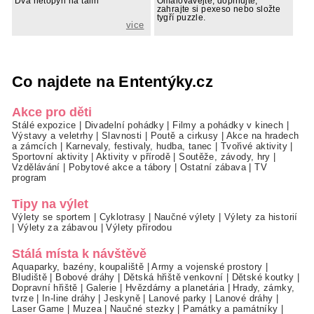
Dva netopýři na talíři
Omalovávejte, doplňujte,
zahrajte si pexeso nebo složte
tygří puzzle.
vice
Co najdete na Ententýky.cz
Akce pro děti
Stálé expozice
|
Divadelní pohádky
|
Filmy a pohádky v kinech
|
Výstavy a veletrhy
|
Slavnosti
|
Poutě a cirkusy
|
Akce na hradech
a zámcích
|
Karnevaly, festivaly, hudba, tanec
|
Tvořivé aktivity
|
Sportovní aktivity
|
Aktivity v přírodě
|
Soutěže, závody, hry
|
Vzdělávání
|
Pobytové akce a tábory
|
Ostatní zábava
|
TV
program
Tipy na výlet
Výlety se sportem
|
Cyklotrasy
|
Naučné výlety
|
Výlety za historií
|
Výlety za zábavou
|
Výlety přírodou
Stálá místa k návštěvě
Aquaparky, bazény, koupaliště
|
Army a vojenské prostory
|
Bludiště
|
Bobové dráhy
|
Dětská hřiště venkovní
|
Dětské koutky
|
Dopravní hřiště
|
Galerie
|
Hvězdárny a planetária
|
Hrady, zámky,
tvrze
|
In-line dráhy
|
Jeskyně
|
Lanové parky
|
Lanové dráhy
|
Laser Game
|
Muzea
|
Naučné stezky
|
Památky a památníky
|