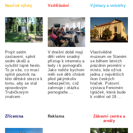
Naučné výlety
Vzdělávání
Výstavy a veletrhy
Projít sedm
V dnešní době mají
Vlastivědné
zastavení, splnit
děti velmi snadný
muzeum ve Slaném
sedm úkolů a
přístup k internetu a
se během letních
vyluštit tajné heslo.
tedy i k pornografii.
prázdnin promění v
To je vše, co musí
Jako rodiče bychom
místo, kde ožívá
splnit poutník na
měli své děti chránit
jedna z největších
této dětské stezce k
před jakýmkoliv
ikon českých
tomu, aby se stal
nebezpečím, což
hraček. Putovní
opravdovým
zahrnuje i otázku
výstava Fenomén
Trubičkovým
pornografie....
Igráček, která bude
znalcem.
k vidění od 19....
Zřícenina
Reklama
Zábavní centra a
areály