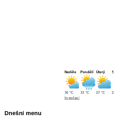
Neděle
Pondělí
Úterý
Stř
30 °C
33 °C
27 °C
26 
In-počasí
Dnešní menu