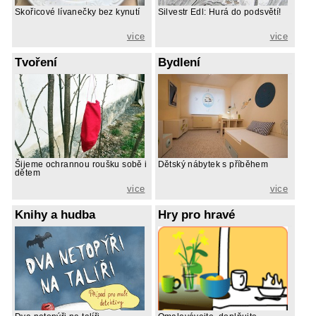
Skořicové lívanečky bez kynutí
Silvestr Edl: Hurá do podsvětí!
vice
vice
Tvoření
Bydlení
Šijeme ochrannou roušku sobě i
Dětský nábytek s příběhem
dětem
vice
vice
Knihy a hudba
Hry pro hravé