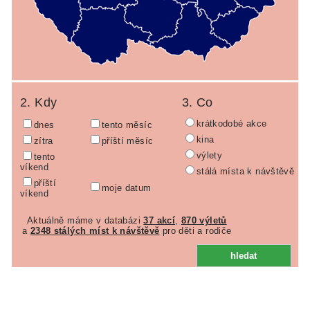
2. Kdy
3. Co
krátkodobé akce
dnes
tento měsíc
kina
zítra
příští měsíc
výlety
tento
víkend
stálá místa k návštěvě
příští
moje datum
víkend
Aktuálně máme v databázi
37 akcí
,
870 výletů
a
2348 stálých míst k návštěvě
pro děti a rodiče