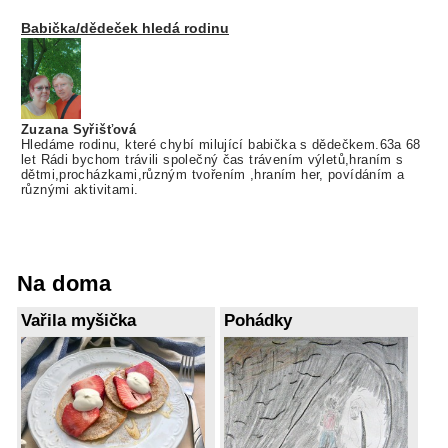
Babička/dědeček hledá rodinu
Zuzana Syřišťová
Hledáme rodinu, které chybí milující babička s dědečkem.63a 68
let Rádi bychom trávili společný čas trávením výletů,hraním s
dětmi,procházkami,různým tvořením ,hraním her, povídáním a
různými aktivitami.
Na doma
Vařila myšička
Pohádky