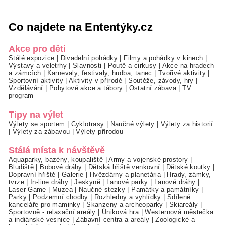
Co najdete na Ententýky.cz
Akce pro děti
Stálé expozice
|
Divadelní pohádky
|
Filmy a pohádky v kinech
|
Výstavy a veletrhy
|
Slavnosti
|
Poutě a cirkusy
|
Akce na hradech
a zámcích
|
Karnevaly, festivaly, hudba, tanec
|
Tvořivé aktivity
|
Sportovní aktivity
|
Aktivity v přírodě
|
Soutěže, závody, hry
|
Vzdělávání
|
Pobytové akce a tábory
|
Ostatní zábava
|
TV
program
Tipy na výlet
Výlety se sportem
|
Cyklotrasy
|
Naučné výlety
|
Výlety za historií
|
Výlety za zábavou
|
Výlety přírodou
Stálá místa k návštěvě
Aquaparky, bazény, koupaliště
|
Army a vojenské prostory
|
Bludiště
|
Bobové dráhy
|
Dětská hřiště venkovní
|
Dětské koutky
|
Dopravní hřiště
|
Galerie
|
Hvězdárny a planetária
|
Hrady, zámky,
tvrze
|
In-line dráhy
|
Jeskyně
|
Lanové parky
|
Lanové dráhy
|
Laser Game
|
Muzea
|
Naučné stezky
|
Památky a památníky
|
Parky
|
Podzemní chodby
|
Rozhledny a vyhlídky
|
Sdílené
kanceláře pro maminky
|
Skanzeny a archeoparky
|
Skiareály
|
Sportovně - relaxační areály
|
Úniková hra
|
Westernová městečka
a indiánské vesnice
|
Zábavní centra a areály
|
Zoologické a