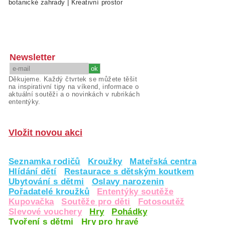
botanické zahrady
|
Kreativní prostor
Newsletter
Děkujeme. Každý čtvrtek se můžete těšit
na inspirativní tipy na víkend, informace o
aktuální soutěži a o novinkách v rubrikách
ententýky.
Vložit novou akci
Seznamka rodičů
Kroužky
Mateřská centra
Hlídání dětí
Restaurace s dětským koutkem
Ubytování s dětmi
Oslavy narozenin
Pořadatelé kroužků
Ententýky soutěže
Kupovačka
Soutěže pro děti
Fotosoutěž
Slevové vouchery
Hry
Pohádky
Tvoření s dětmi
Hry pro hravé