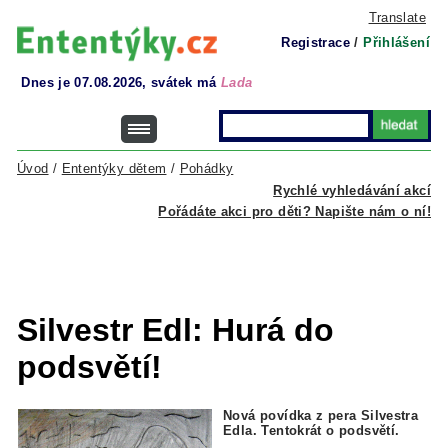
Translate
Registrace
/
Přihlášení
Dnes je 07.08.2026, svátek má
Lada
Úvod
/
Ententýky dětem
/
Pohádky
Rychlé vyhledávání akcí
Pořádáte akci pro děti? Napište nám o ní!
Silvestr Edl: Hurá do
podsvětí!
Nová povídka z pera Silvestra
Edla. Tentokrát o podsvětí.