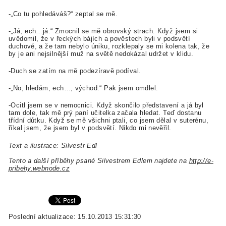
-„Co tu pohledáváš?“ zeptal se mě.
-„Já, ech…já.“ Zmocnil se mě obrovský strach. Když jsem si
uvědomil, že v řeckých bájích a pověstech byli v podsvětí
duchové, a že tam nebylo úniku, rozklepaly se mi kolena tak, že
by je ani nejsilnější muž na světě nedokázal udržet v klidu.
-Duch se zatím na mě podezíravě podíval.
-„No, hledám, ech…, východ.“ Pak jsem omdlel.
-Ocitl jsem se v nemocnici. Když skončilo představení a já byl
tam dole, tak mě prý paní učitelka začala hledat. Teď dostanu
třídní důtku. Když se mě všichni ptali, co jsem dělal v suterénu,
říkal jsem, že jsem byl v podsvětí. Nikdo mi nevěřil.
Text a ilustrace: Silvestr Edl
Tento a další příběhy psané Silvestrem Edlem najdete na
http://e-
pribehy.webnode.cz
Poslední aktualizace: 15.10.2013 15:31:30