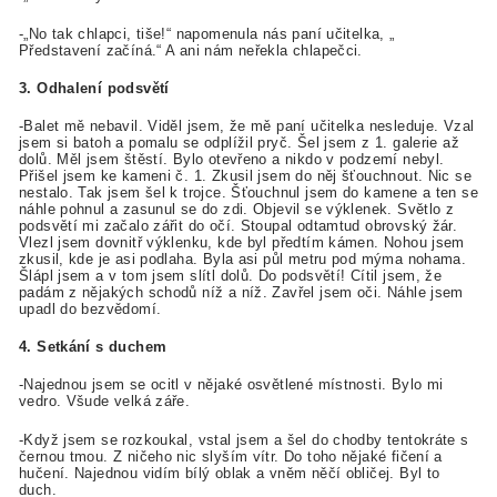
-„No tak chlapci, tiše!“ napomenula nás paní učitelka, „
Představení začíná.“ A ani nám neřekla chlapečci.
3. Odhalení podsvětí
-Balet mě nebavil. Viděl jsem, že mě paní učitelka nesleduje. Vzal
jsem si batoh a pomalu se odplížil pryč. Šel jsem z 1. galerie až
dolů. Měl jsem štěstí. Bylo otevřeno a nikdo v podzemí nebyl.
Přišel jsem ke kameni č. 1. Zkusil jsem do něj šťouchnout. Nic se
nestalo. Tak jsem šel k trojce. Šťouchnul jsem do kamene a ten se
náhle pohnul a zasunul se do zdi. Objevil se výklenek. Světlo z
podsvětí mi začalo zářit do očí. Stoupal odtamtud obrovský žár.
Vlezl jsem dovnitř výklenku, kde byl předtím kámen. Nohou jsem
zkusil, kde je asi podlaha. Byla asi půl metru pod mýma nohama.
Šlápl jsem a v tom jsem slítl dolů. Do podsvětí! Cítil jsem, že
padám z nějakých schodů níž a níž. Zavřel jsem oči. Náhle jsem
upadl do bezvědomí.
4. Setkání s duchem
-Najednou jsem se ocitl v nějaké osvětlené místnosti. Bylo mi
vedro. Všude velká záře.
-Když jsem se rozkoukal, vstal jsem a šel do chodby tentokráte s
černou tmou. Z ničeho nic slyším vítr. Do toho nějaké fičení a
hučení. Najednou vidím bílý oblak a vněm něčí obličej. Byl to
duch.