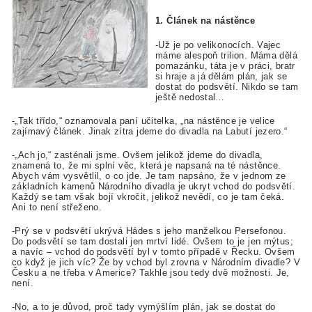
1. Článek na nástěnce
-Už je po velikonocích. Vajec
máme alespoň trilion. Máma dělá
pomazánku, táta je v práci, bratr
si hraje a já dělám plán, jak se
dostat do podsvětí. Nikdo se tam
ještě nedostal…
-„Tak třído,“ oznamovala paní učitelka, „na nástěnce je velice
zajímavý článek. Jinak zítra jdeme do divadla na Labutí jezero.“
-„Ach jo,“ zasténali jsme. Ovšem jelikož jdeme do divadla,
znamená to, že mi splní věc, která je napsaná na té nástěnce.
Abych vám vysvětlil, o co jde. Je tam napsáno, že v jednom ze
základních kamenů Národního divadla je ukryt vchod do podsvětí.
Každý se tam však bojí vkročit, jelikož nevědí, co je tam čeká.
Ani to není střeženo.
-Prý se v podsvětí ukrývá Hádes s jeho manželkou Persefonou.
Do podsvětí se tam dostali jen mrtví lidé. Ovšem to je jen mýtus;
a navíc – vchod do podsvětí byl v tomto případě v Řecku. Ovšem
co když je jich víc? Že by vchod byl zrovna v Národním divadle? V
Česku a ne třeba v Americe? Takhle jsou tedy dvě možnosti. Je,
není.
-No, a to je důvod, proč tady vymýšlím plán, jak se dostat do