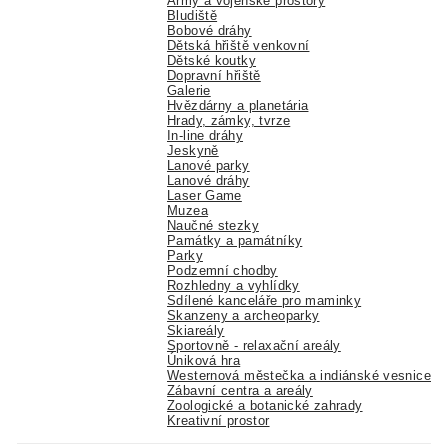
Army a vojenské prostory
Bludiště
Bobové dráhy
Dětská hřiště venkovní
Dětské koutky
Dopravní hřiště
Galerie
Hvězdárny a planetária
Hrady, zámky, tvrze
In-line dráhy
Jeskyně
Lanové parky
Lanové dráhy
Laser Game
Muzea
Naučné stezky
Památky a památníky
Parky
Podzemní chodby
Rozhledny a vyhlídky
Sdílené kanceláře pro maminky
Skanzeny a archeoparky
Skiareály
Sportovně - relaxační areály
Úniková hra
Westernová městečka a indiánské vesnice
Zábavní centra a areály
Zoologické a botanické zahrady
Kreativní prostor