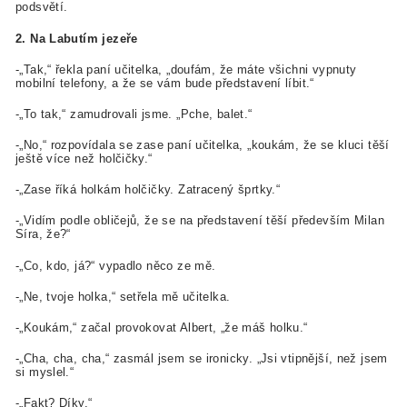
podsvětí.
2. Na Labutím jezeře
-„Tak,“ řekla paní učitelka, „doufám, že máte všichni vypnuty
mobilní telefony, a že se vám bude představení líbit.“
-„To tak,“ zamudrovali jsme. „Pche, balet.“
-„No,“ rozpovídala se zase paní učitelka, „koukám, že se kluci těší
ještě více než holčičky.“
-„Zase říká holkám holčičky. Zatracený šprtky.“
-„Vidím podle obličejů, že se na představení těší především Milan
Síra, že?“
-„Co, kdo, já?“ vypadlo něco ze mě.
-„Ne, tvoje holka,“ setřela mě učitelka.
-„Koukám,“ začal provokovat Albert, „že máš holku.“
-„Cha, cha, cha,“ zasmál jsem se ironicky. „Jsi vtipnější, než jsem
si myslel.“
-„Fakt? Díky.“