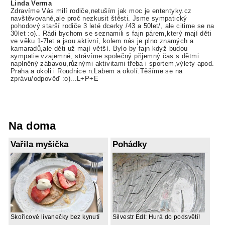
Linda Verma
Zdravíme Vás milí rodiče,netuším jak moc je ententyky.cz
navštěvované,ale proč nezkusit štěsti. Jsme sympatický
pohodový starší rodiče 3 leté dcerky /43 a 50let/, ale citime se na
30let :o).. Rádi bychom se seznamili s fajn párem,který mají děti
ve věku 1-7let a jsou aktivní, kolem nás je plno znamých a
kamaradů,ale děti už mají větší. Bylo by fajn když budou
sympatie vzajemné, strávíme společný přijemný čas s dětmi
naplněný zábavou,různými aktivitami třeba i sportem,výlety apod.
Praha a okoli i Roudnice n.Labem a okolí.Těšíme se na
zprávu/odpověď :o)...L+P+E
Na doma
Vařila myšička
Pohádky
Skořicové lívanečky bez kynutí
Silvestr Edl: Hurá do podsvětí!