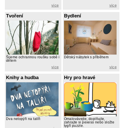
vice
vice
Tvoření
Bydlení
Šijeme ochrannou roušku sobě i
Dětský nábytek s příběhem
dětem
vice
vice
Knihy a hudba
Hry pro hravé
Dva netopýři na talíři
Omalovávejte, doplňujte,
zahrajte si pexeso nebo složte
tygří puzzle.