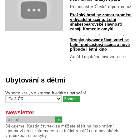
Porodnost v České republice už
čtvrtý rok po sobě výrazně...
Pražský hrad se znovu promění
v divadelní scénu. Letní
shakespearovské slavnosti
zahájí Komedie omylů
„Komedie omylů není jen o tom,
Trojský pivovar ožívá: vrací se
že si lidé pletou...
Letní podcastová scéna a nově
přibude i letní kino
Areál Trojského pivovaru se i
letos promění v živé kulturní...
Ubytování s dětmi
Vyberte kraj, ve kterém hledáte ubytování.
Newsletter
Děkujeme. Každý čtvrtek se můžete těšit na inspirativní
tipy na víkend, informace o aktuální soutěži a o novinkách
v rubrikách ententýky.