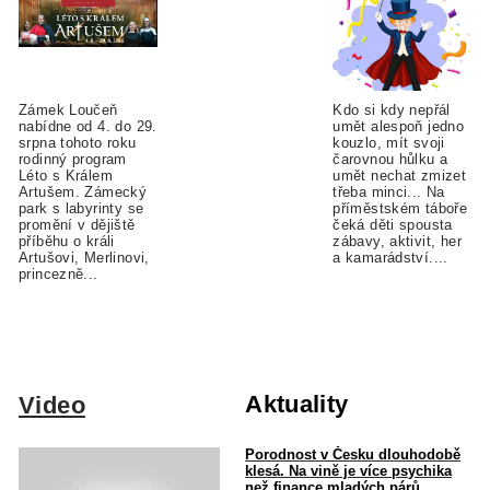
Zámek Loučeň
Kdo si kdy nepřál
nabídne od 4. do 29.
umět alespoň jedno
srpna tohoto roku
kouzlo, mít svoji
rodinný program
čarovnou hůlku a
Léto s Králem
umět nechat zmizet
Artušem. Zámecký
třeba minci... Na
park s labyrinty se
příměstském táboře
promění v dějiště
čeká děti spousta
příběhu o králi
zábavy, aktivit, her
Artušovi, Merlinovi,
a kamarádství....
princezně...
Aktuality
Video
Porodnost v Česku dlouhodobě
klesá. Na vině je více psychika
než finance mladých párů