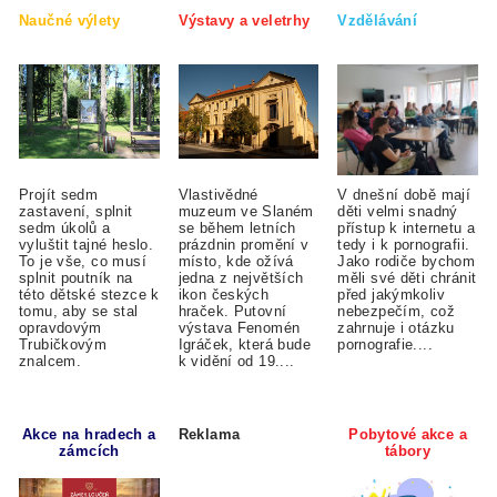
Naučné výlety
Výstavy a veletrhy
Vzdělávání
Projít sedm
Vlastivědné
V dnešní době mají
zastavení, splnit
muzeum ve Slaném
děti velmi snadný
sedm úkolů a
se během letních
přístup k internetu a
vyluštit tajné heslo.
prázdnin promění v
tedy i k pornografii.
To je vše, co musí
místo, kde ožívá
Jako rodiče bychom
splnit poutník na
jedna z největších
měli své děti chránit
této dětské stezce k
ikon českých
před jakýmkoliv
tomu, aby se stal
hraček. Putovní
nebezpečím, což
opravdovým
výstava Fenomén
zahrnuje i otázku
Trubičkovým
Igráček, která bude
pornografie....
znalcem.
k vidění od 19....
Akce na hradech a
Reklama
Pobytové akce a
zámcích
tábory