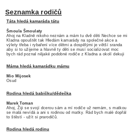
Seznamka rodičů
Táta hledá kamaráda tátu
Šmoula Šmoulaty
Ahoj na Kladně nikoho neznám a mám tu dvě děti Nechce se mi
Kladna opouštět tak Hledám kamarády na společné akce a
výlety třeba i rybaření více dětmi a dospělými je větší sranda
aby si to užijeme a hlavně ty děti se musí socializovat moc
bych rád poznal nějaké podobné rodiče z Kladna a okolí dekuji
Máma hledá kamarádku mámu
Mio Mijosek
Osud
Rodina hledá babičku/dědečka
Marek Toman
Ahoj, Žiji se svojí dcerou sám a mí rodiče už nemám, s matkou
se malá nevídá a ani s rodinou od matky. Rád bych malé dopřál
to štěstí - užít si prarodičů.
Rodina hledá rodinu