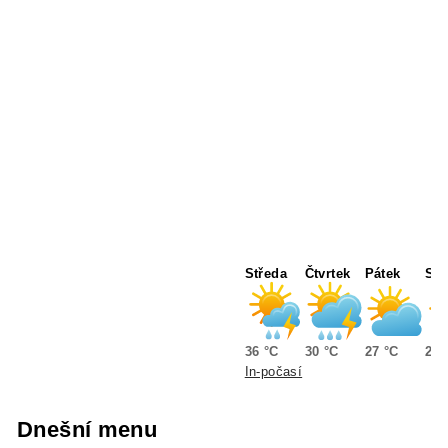
Středa
Čtvrtek
Pátek
Sob
36 °C
30 °C
27 °C
28 
In-počasí
Dnešní menu