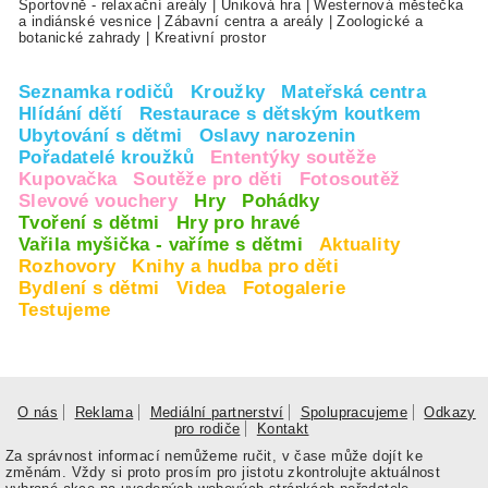
Sportovně - relaxační areály
|
Úniková hra
|
Westernová městečka
a indiánské vesnice
|
Zábavní centra a areály
|
Zoologické a
botanické zahrady
|
Kreativní prostor
Seznamka rodičů
Kroužky
Mateřská centra
Hlídání dětí
Restaurace s dětským koutkem
Ubytování s dětmi
Oslavy narozenin
Pořadatelé kroužků
Ententýky soutěže
Kupovačka
Soutěže pro děti
Fotosoutěž
Slevové vouchery
Hry
Pohádky
Tvoření s dětmi
Hry pro hravé
Vařila myšička - vaříme s dětmi
Aktuality
Rozhovory
Knihy a hudba pro děti
Bydlení s dětmi
Videa
Fotogalerie
Testujeme
O nás
Reklama
Mediální partnerství
Spolupracujeme
Odkazy
pro rodiče
Kontakt
Za správnost informací nemůžeme ručit, v čase může dojít ke
změnám. Vždy si proto prosím pro jistotu zkontrolujte aktuálnost