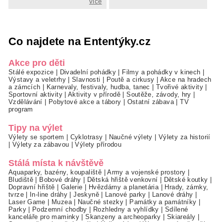
vice
Co najdete na Ententýky.cz
Akce pro děti
Stálé expozice
|
Divadelní pohádky
|
Filmy a pohádky v kinech
|
Výstavy a veletrhy
|
Slavnosti
|
Poutě a cirkusy
|
Akce na hradech
a zámcích
|
Karnevaly, festivaly, hudba, tanec
|
Tvořivé aktivity
|
Sportovní aktivity
|
Aktivity v přírodě
|
Soutěže, závody, hry
|
Vzdělávání
|
Pobytové akce a tábory
|
Ostatní zábava
|
TV
program
Tipy na výlet
Výlety se sportem
|
Cyklotrasy
|
Naučné výlety
|
Výlety za historií
|
Výlety za zábavou
|
Výlety přírodou
Stálá místa k návštěvě
Aquaparky, bazény, koupaliště
|
Army a vojenské prostory
|
Bludiště
|
Bobové dráhy
|
Dětská hřiště venkovní
|
Dětské koutky
|
Dopravní hřiště
|
Galerie
|
Hvězdárny a planetária
|
Hrady, zámky,
tvrze
|
In-line dráhy
|
Jeskyně
|
Lanové parky
|
Lanové dráhy
|
Laser Game
|
Muzea
|
Naučné stezky
|
Památky a památníky
|
Parky
|
Podzemní chodby
|
Rozhledny a vyhlídky
|
Sdílené
kanceláře pro maminky
|
Skanzeny a archeoparky
|
Skiareály
|