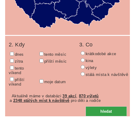
2. Kdy
3. Co
krátkodobé akce
dnes
tento měsíc
kina
zítra
příští měsíc
výlety
tento
víkend
stálá místa k návštěvě
příští
moje datum
víkend
Aktuálně máme v databázi
39 akcí
,
870 výletů
a
2348 stálých míst k návštěvě
pro děti a rodiče