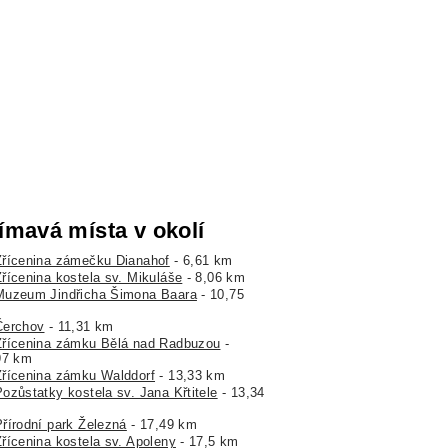
ímavá místa v okolí
Zřícenina zámečku Dianahof
- 6,61 km
Zřícenina kostela sv. Mikuláše
- 8,06 km
Muzeum Jindřicha Šimona Baara
- 10,75
Čerchov
- 11,31 km
Zřícenina zámku Bělá nad Radbuzou
-
97 km
Zřícenina zámku Walddorf
- 13,33 km
Pozůstatky kostela sv. Jana Křtitele
- 13,34
Přírodní park Železná
- 17,49 km
Zřícenina kostela sv. Apoleny
- 17,5 km