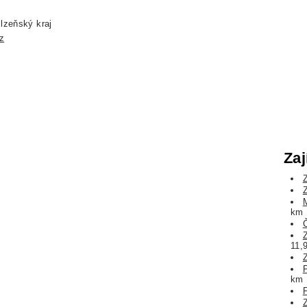
lzeňský kraj
z
Zaj
km
11,
km