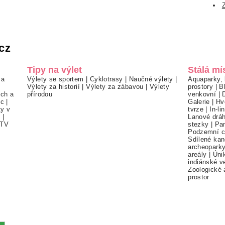
cz
Tipy na výlet
Stálá mí
 a
Výlety se sportem
|
Cyklotrasy
|
Naučné výlety
|
Aquaparky, 
Výlety za historií
|
Výlety za zábavou
|
Výlety
prostory
|
B
ch a
přírodou
venkovní
|
ec
|
Galerie
|
Hv
ty v
tvrze
|
In-li
í
|
Lanové drá
TV
stezky
|
Pa
Podzemní c
Sdílené kan
archeopark
areály
|
Úni
indiánské v
Zoologické 
prostor