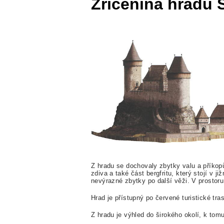
Zřícenina hradu 
Z hradu se dochovaly zbytky valu a příkopů
zdiva a také část bergfritu, který stojí v j
nevýrazné zbytky po další věži. V prostor
Hrad je přístupný po červené turistické tra
Z hradu je výhled do širokého okolí, k tom