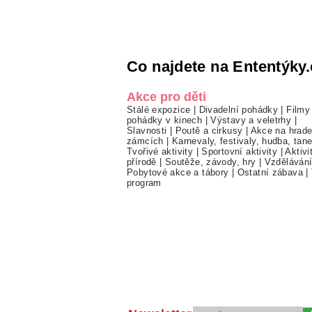
Co najdete na Ententýky.
Akce pro děti
Stálé expozice
|
Divadelní pohádky
|
Filmy
pohádky v kinech
|
Výstavy a veletrhy
|
Slavnosti
|
Poutě a cirkusy
|
Akce na hrade
zámcích
|
Karnevaly, festivaly, hudba, tan
Tvořivé aktivity
|
Sportovní aktivity
|
Aktivi
přírodě
|
Soutěže, závody, hry
|
Vzděláván
Pobytové akce a tábory
|
Ostatní zábava
|
program