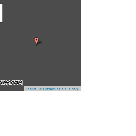
+
−
Leaflet
|
© Seznam.cz a.s. a další