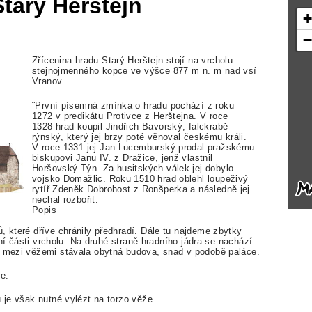
Starý Herštejn
Zřícenina hradu Starý Herštejn stojí na vrcholu
stejnojmenného kopce ve výšce 877 m n. m nad vsí
Vranov.
¨První písemná zmínka o hradu pochází z roku
1272 v predikátu Protivce z Herštejna. V roce
1328 hrad koupil Jindřich Bavorský, falckrabě
rýnský, který jej brzy poté věnoval českému králi.
V roce 1331 jej Jan Lucemburský prodal pražskému
biskupovi Janu IV. z Dražice, jenž vlastnil
Horšovský Týn. Za husitských válek jej dobylo
vojsko Domažlic. Roku 1510 hrad oblehl loupeživý
rytíř Zdeněk Dobrohost z Ronšperka a následně jej
nechal rozbořit.
Popis
, které dříve chránily předhradí. Dále tu najdeme zbytky
ižní části vrcholu. Na druhé straně hradního jádra se nachází
u mezi věžemi stávala obytná budova, snad v podobě paláce.
se.
u je však nutné vylézt na torzo věže.