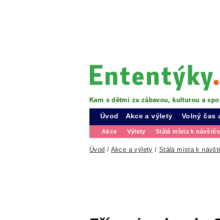
Kam s dětmi za zábavou, kulturou a spo
Úvod
Akce a výlety
Volný čas 
Akce
Výlety
Stálá místa k návště
Úvod
/
Akce a výlety
/
Stálá místa k návšt