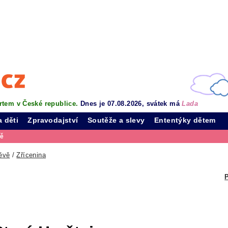
rtem v České republice.
Dnes je 07.08.2026, svátek má
Lada
a děti
Zpravodajství
Soutěže a slevy
Ententýky dětem
vě
ěvě
/
Zřícenina
P