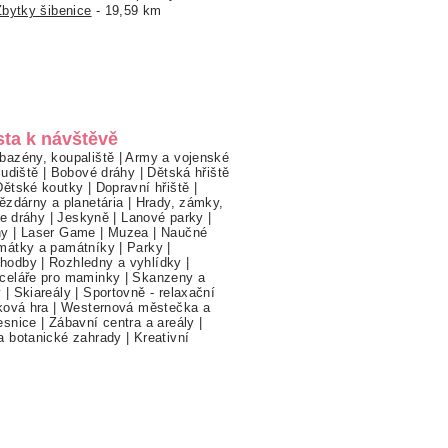
Zbytky šibenice
- 19,59 km
sta k návštěvě
bazény, koupaliště
|
Army a vojenské
ludiště
|
Bobové dráhy
|
Dětská hřiště
Dětské koutky
|
Dopravní hřiště
|
ězdárny a planetária
|
Hrady, zámky,
ne dráhy
|
Jeskyně
|
Lanové parky
|
hy
|
Laser Game
|
Muzea
|
Naučné
mátky a památníky
|
Parky
|
hodby
|
Rozhledny a vyhlídky
|
celáře pro maminky
|
Skanzeny a
y
|
Skiareály
|
Sportovně - relaxační
ková hra
|
Westernová městečka a
esnice
|
Zábavní centra a areály
|
a botanické zahrady
|
Kreativní