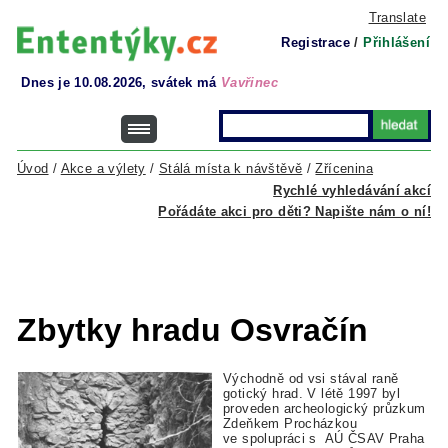
Translate
Registrace
/
Přihlášení
Dnes je 10.08.2026, svátek má
Vavřinec
Úvod
/
Akce a výlety
/
Stálá místa k návštěvě
/
Zřícenina
Rychlé vyhledávání akcí
Pořádáte akci pro děti? Napište nám o ní!
Zbytky hradu Osvračín
Východně od vsi stával raně
gotický hrad. V létě 1997 byl
proveden archeologický průzkum
Zdeňkem Procházkou
ve spolupráci s AÚ ČSAV Praha