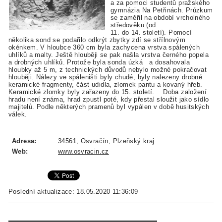
a za pomoci studentů pražského
gymnázia Na Petřinách. Průzkum
se zaměřil na období vrcholného
středověku (od
11. do 14. století). Pomocí
několika sond se podařilo odkrýt zbytky zdí se střílnovým
okénkem. V hloubce 360 cm byla zachycena vrstva spálených
uhlíků a malty. Ještě hlouběji se pak našla vrstva černého popela
a drobných uhlíků. Protože byla sonda úzká a dosahovala
hloubky až 5 m, z technických důvodů nebylo možné pokračovat
hlouběji. Nálezy ve spáleništi byly chudé, byly nalezeny drobné
keramické fragmenty, část udidla, zlomek pantu a kovaný hřeb.
Keramické zlomky byly zařazeny do 15. století. Doba založení
hradu není známa, hrad zpustl poté, kdy přestal sloužit jako sídlo
majitelů. Podle některých pramenů byl vypálen v době husitských
válek.
Adresa:
34561, Osvračín, Plzeňský kraj
Web:
www.osvracin.cz
Poslední aktualizace: 18.05.2020 11:36:09