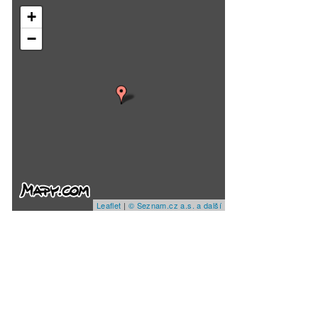
+
−
Leaflet
|
© Seznam.cz a.s. a další