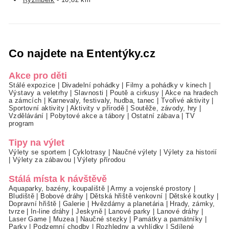
Co najdete na Ententýky.cz
Akce pro děti
Stálé expozice
|
Divadelní pohádky
|
Filmy a pohádky v kinech
|
Výstavy a veletrhy
|
Slavnosti
|
Poutě a cirkusy
|
Akce na hradech
a zámcích
|
Karnevaly, festivaly, hudba, tanec
|
Tvořivé aktivity
|
Sportovní aktivity
|
Aktivity v přírodě
|
Soutěže, závody, hry
|
Vzdělávání
|
Pobytové akce a tábory
|
Ostatní zábava
|
TV
program
Tipy na výlet
Výlety se sportem
|
Cyklotrasy
|
Naučné výlety
|
Výlety za historií
|
Výlety za zábavou
|
Výlety přírodou
Stálá místa k návštěvě
Aquaparky, bazény, koupaliště
|
Army a vojenské prostory
|
Bludiště
|
Bobové dráhy
|
Dětská hřiště venkovní
|
Dětské koutky
|
Dopravní hřiště
|
Galerie
|
Hvězdárny a planetária
|
Hrady, zámky,
tvrze
|
In-line dráhy
|
Jeskyně
|
Lanové parky
|
Lanové dráhy
|
Laser Game
|
Muzea
|
Naučné stezky
|
Památky a památníky
|
Parky
|
Podzemní chodby
|
Rozhledny a vyhlídky
|
Sdílené