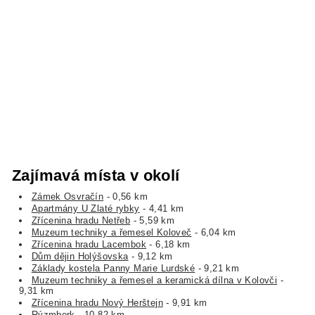
Zajímavá místa v okolí
Zámek Osvračín
- 0,56 km
Apartmány U Zlaté rybky
- 4,41 km
Zřícenina hradu Netřeb
- 5,59 km
Muzeum techniky a řemesel Koloveč
- 6,04 km
Zřícenina hradu Lacembok
- 6,18 km
Dům dějin Holýšovska
- 9,12 km
Základy kostela Panny Marie Lurdské
- 9,21 km
Muzeum techniky a řemesel a keramická dílna v Kolovči
-
9,31 km
Zřícenina hradu Nový Herštejn
- 9,91 km
Rýzmberk
- 10,82 km