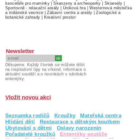
kanceláře pro maminky
|
Skanzeny a archeoparky
|
Skiareály
|
Sportovně - relaxační areály
|
Úniková hra
|
Westernová městečka
a indiánské vesnice
|
Zábavní centra a areály
|
Zoologické a
botanické zahrady
|
Kreativní prostor
Newsletter
Děkujeme. Každý čtvrtek se můžete těšit
na inspirativní tipy na víkend, informace o
aktuální soutěži a o novinkách v rubrikách
ententýky.
Vložit novou akci
Seznamka rodičů
Kroužky
Mateřská centra
Hlídání dětí
Restaurace s dětským koutkem
Ubytování s dětmi
Oslavy narozenin
Pořadatelé kroužků
Ententýky soutěže