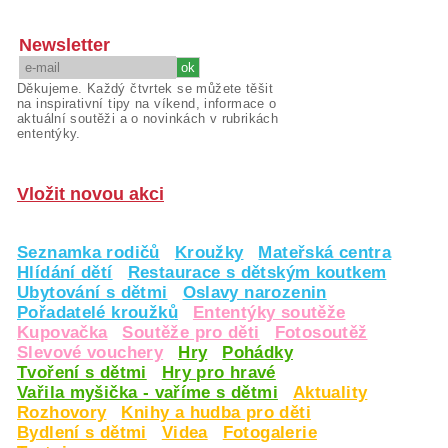
Newsletter
Děkujeme. Každý čtvrtek se můžete těšit
na inspirativní tipy na víkend, informace o
aktuální soutěži a o novinkách v rubrikách
ententýky.
Vložit novou akci
Seznamka rodičů
Kroužky
Mateřská centra
Hlídání dětí
Restaurace s dětským koutkem
Ubytování s dětmi
Oslavy narozenin
Pořadatelé kroužků
Ententýky soutěže
Kupovačka
Soutěže pro děti
Fotosoutěž
Slevové vouchery
Hry
Pohádky
Tvoření s dětmi
Hry pro hravé
Vařila myšička - vaříme s dětmi
Aktuality
Rozhovory
Knihy a hudba pro děti
Bydlení s dětmi
Videa
Fotogalerie