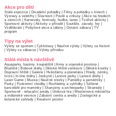
Akce pro děti
Stálé expozice
|
Divadelní pohádky
|
Filmy a pohádky v kinech
|
Výstavy a veletrhy
|
Slavnosti
|
Poutě a cirkusy
|
Akce na hradech
a zámcích
|
Karnevaly, festivaly, hudba, tanec
|
Tvořivé aktivity
|
Sportovní aktivity
|
Aktivity v přírodě
|
Soutěže, závody, hry
|
Vzdělávání
|
Pobytové akce a tábory
|
Ostatní zábava
|
TV
program
Tipy na výlet
Výlety se sportem
|
Cyklotrasy
|
Naučné výlety
|
Výlety za historií
|
Výlety za zábavou
|
Výlety přírodou
Stálá místa k návštěvě
Aquaparky, bazény, koupaliště
|
Army a vojenské prostory
|
Bludiště
|
Bobové dráhy
|
Dětská hřiště venkovní
|
Dětské koutky
|
Dopravní hřiště
|
Galerie
|
Hvězdárny a planetária
|
Hrady, zámky,
tvrze
|
In-line dráhy
|
Jeskyně
|
Lanové parky
|
Lanové dráhy
|
Laser Game
|
Muzea
|
Naučné stezky
|
Památky a památníky
|
Parky
|
Podzemní chodby
|
Rozhledny a vyhlídky
|
Sdílené
kanceláře pro maminky
|
Skanzeny a archeoparky
|
Skiareály
|
Sportovně - relaxační areály
|
Úniková hra
|
Westernová městečka
a indiánské vesnice
|
Zábavní centra a areály
|
Zoologické a
botanické zahrady
|
Kreativní prostor