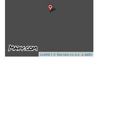
Leaflet
|
© Seznam.cz a.s. a další