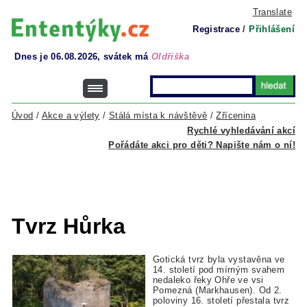
Translate
Registrace
/
Přihlášení
Dnes je 06.08.2026, svátek má
Oldřiška
Úvod
/
Akce a výlety
/
Stálá místa k návštěvě
/
Zřícenina
Rychlé vyhledávání akcí
Pořádáte akci pro děti? Napište nám o ní!
Tvrz Hůrka
Gotická tvrz byla vystavěna ve
14. století pod mírným svahem
nedaleko řeky Ohře ve vsi
Pomezná (Markhausen). Od 2.
poloviny 16. století přestala tvrz