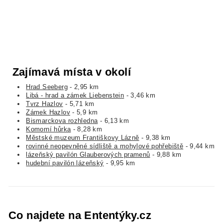
Zajímavá místa v okolí
Hrad Seeberg
- 2,95 km
Libá - hrad a zámek Liebenstein
- 3,46 km
Tvrz Hazlov
- 5,71 km
Zámek Hazlov
- 5,9 km
Bismarckova rozhledna
- 6,13 km
Komorní hůrka
- 8,28 km
Městské muzeum Františkovy Lázně
- 9,38 km
rovinné neopevněné sídliště a mohylové pohřebiště
- 9,44 km
lázeňský pavilón Glauberových pramenů
- 9,88 km
hudební pavilón lázeňský
- 9,95 km
Co najdete na Ententýky.cz