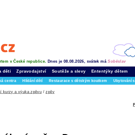
rtem v České republice.
Dnes je 08.08.2026, svátek má
Soběslav
a děti
Zpravodajství
Soutěže a slevy
Ententýky dětem
ká centra
Hlídání dětí
Restaurace s dětským koutkem
Ubytování s
í kurzy a výuka zpěvu
/
zpěv
P