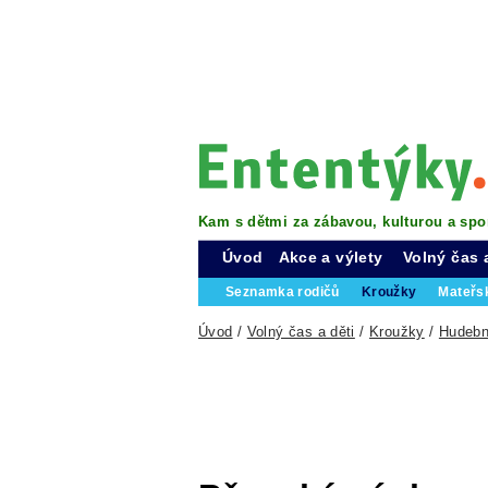
Kam s dětmi za zábavou, kulturou a spo
Úvod
Akce a výlety
Volný čas 
Seznamka rodičů
Kroužky
Mateřs
Úvod
/
Volný čas a děti
/
Kroužky
/
Hudebn