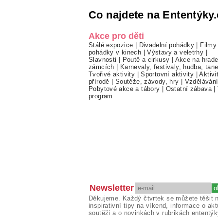
Co najdete na Ententýky.
Akce pro děti
Stálé expozice
|
Divadelní pohádky
|
Filmy
pohádky v kinech
|
Výstavy a veletrhy
|
Slavnosti
|
Poutě a cirkusy
|
Akce na hrade
zámcích
|
Karnevaly, festivaly, hudba, tan
Tvořivé aktivity
|
Sportovní aktivity
|
Aktivi
přírodě
|
Soutěže, závody, hry
|
Vzděláván
Pobytové akce a tábory
|
Ostatní zábava
|
program
Newsletter
Děkujeme. Každý čtvrtek se můžete těšit 
inspirativní tipy na víkend, informace o akt
soutěži a o novinkách v rubrikách ententýk