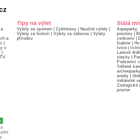
cz
Tipy na výlet
Stálá mí
 a
Výlety se sportem
|
Cyklotrasy
|
Naučné výlety
|
Aquaparky, 
Výlety za historií
|
Výlety za zábavou
|
Výlety
prostory
|
B
ch a
přírodou
venkovní
|
ec
|
Galerie
|
Hv
ty v
tvrze
|
In-li
í
|
Lanové drá
TV
stezky
|
Pa
Podzemní c
Sdílené kan
archeopark
areály
|
Úni
indiánské v
Zoologické 
prostor
na
uální
y.