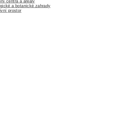
ní centra a areály
gické a botanické zahrady
ivní prostor