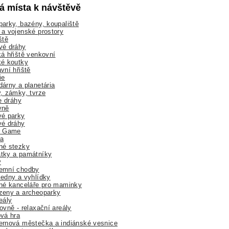
lá místa k návštěvě
arky, bazény, koupaliště
a vojenské prostory
ště
vé dráhy
á hřiště venkovní
ké koutky
vní hřiště
ie
árny a planetária
, zámky, tvrze
ne dráhy
yně
vé parky
vé dráhy
r Game
a
né stezky
tky a památníky
y
emní chodby
edny a vyhlídky
né kanceláře pro maminky
zeny a archeoparky
eály
ovně - relaxační areály
vá hra
rnová městečka a indiánské vesnice