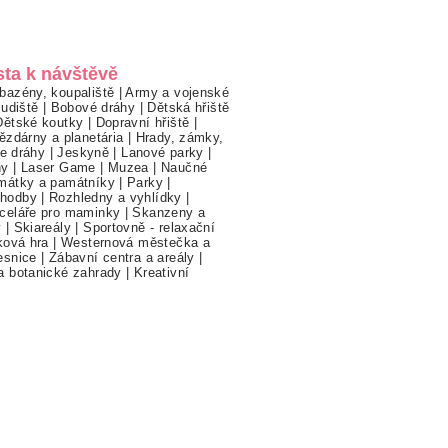
sta k návštěvě
bazény, koupaliště
|
Army a vojenské
ludiště
|
Bobové dráhy
|
Dětská hřiště
Dětské koutky
|
Dopravní hřiště
|
ězdárny a planetária
|
Hrady, zámky,
ne dráhy
|
Jeskyně
|
Lanové parky
|
hy
|
Laser Game
|
Muzea
|
Naučné
mátky a památníky
|
Parky
|
hodby
|
Rozhledny a vyhlídky
|
celáře pro maminky
|
Skanzeny a
y
|
Skiareály
|
Sportovně - relaxační
ková hra
|
Westernová městečka a
esnice
|
Zábavní centra a areály
|
a botanické zahrady
|
Kreativní