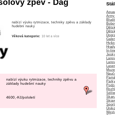
sólový zpěv - Dag
Stá
Aquap
Army 
Bludi
nabízí výuku rytmizace, techniky zpěvu a základy
Bobo
hudební nauky
Dětsk
Děts
Dopra
Věková kategorie:
10 let a více
Galer
Hvězd
Hrady
In-li
Jesk
Lano
Lano
Lase
Muze
Nauč
Pamá
nabízí výuku rytmizace, techniky zpěvu a
Park
základy hudební nauky
Podz
Rozhl
Sdíle
Skan
4600,-Kč/pololetí
Skiar
Sport
Úniko
Weste