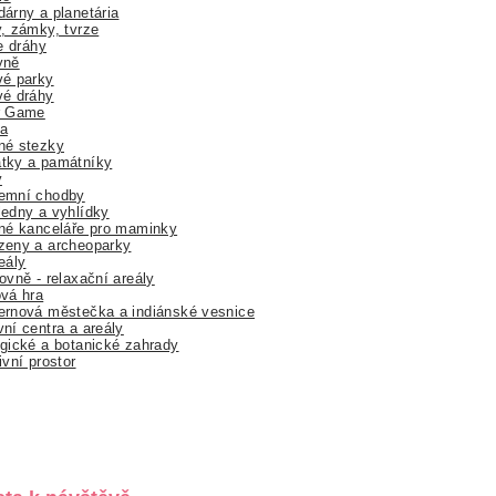
árny a planetária
, zámky, tvrze
ne dráhy
yně
vé parky
vé dráhy
r Game
a
né stezky
tky a památníky
y
emní chodby
edny a vyhlídky
né kanceláře pro maminky
zeny a archeoparky
eály
ovně - relaxační areály
vá hra
rnová městečka a indiánské vesnice
ní centra a areály
gické a botanické zahrady
ivní prostor