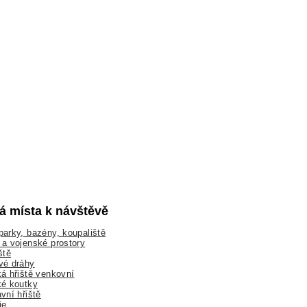
lá místa k návštěvě
arky, bazény, koupaliště
a vojenské prostory
ště
vé dráhy
á hřiště venkovní
ké koutky
vní hřiště
ie