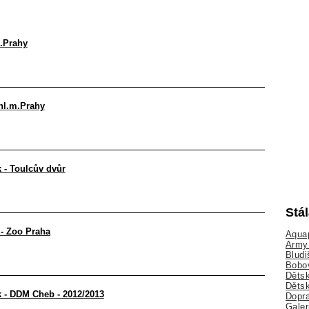
.Prahy
hl.m.Prahy
 - Toulcův dvůr
Stá
 - Zoo Praha
Aquap
Army 
Bludi
Bobo
Dětsk
Děts
 - DDM Cheb - 2012/2013
Dopra
Galer