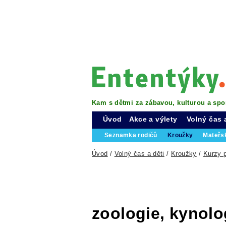
Kam s dětmi za zábavou, kulturou a spo
Úvod
Akce a výlety
Volný čas 
Seznamka rodičů
Kroužky
Mateřs
Úvod
/
Volný čas a děti
/
Kroužky
/
Kurzy p
zoologie, kynolo