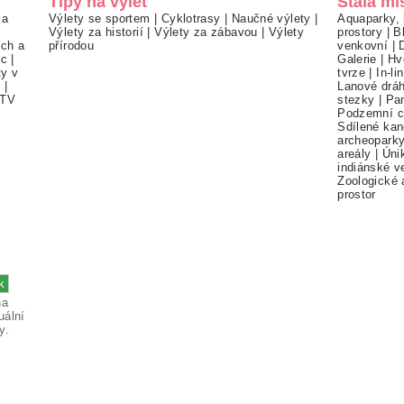
Tipy na výlet
Stálá mí
 a
Výlety se sportem
|
Cyklotrasy
|
Naučné výlety
|
Aquaparky, 
Výlety za historií
|
Výlety za zábavou
|
Výlety
prostory
|
B
ch a
přírodou
venkovní
|
ec
|
Galerie
|
Hv
ty v
tvrze
|
In-li
í
|
Lanové drá
TV
stezky
|
Pa
Podzemní c
Sdílené kan
archeopark
areály
|
Úni
indiánské v
Zoologické 
prostor
na
uální
y.