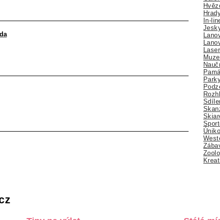
Hvězd
Hrady
In-li
Jesk
uda
Lano
Lano
Lase
Muze
Nauč
Pamá
Park
Podz
Rozhl
Sdíle
Skan
Skiar
Sport
Úniko
Weste
Zábav
Zoolo
Kreat
cz