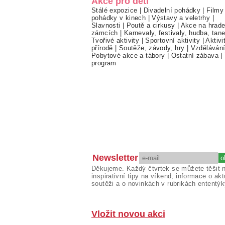
Akce pro děti
Stálé expozice
|
Divadelní pohádky
|
Filmy
pohádky v kinech
|
Výstavy a veletrhy
|
Slavnosti
|
Poutě a cirkusy
|
Akce na hrade
zámcích
|
Karnevaly, festivaly, hudba, tan
Tvořivé aktivity
|
Sportovní aktivity
|
Aktivi
přírodě
|
Soutěže, závody, hry
|
Vzděláván
Pobytové akce a tábory
|
Ostatní zábava
|
program
Newsletter
Děkujeme. Každý čtvrtek se můžete těšit 
inspirativní tipy na víkend, informace o akt
soutěži a o novinkách v rubrikách ententýk
Vložit novou akci