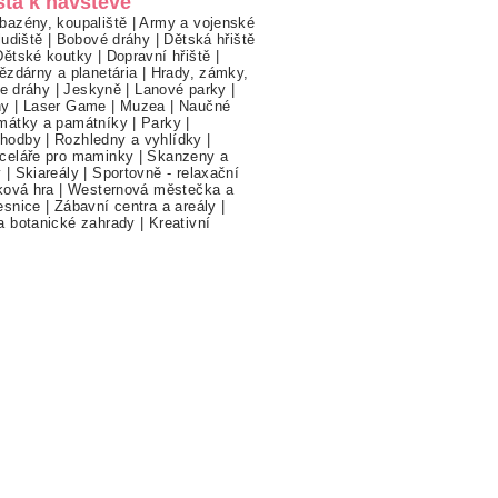
sta k návštěvě
bazény, koupaliště
|
Army a vojenské
ludiště
|
Bobové dráhy
|
Dětská hřiště
Dětské koutky
|
Dopravní hřiště
|
ězdárny a planetária
|
Hrady, zámky,
ne dráhy
|
Jeskyně
|
Lanové parky
|
hy
|
Laser Game
|
Muzea
|
Naučné
mátky a památníky
|
Parky
|
hodby
|
Rozhledny a vyhlídky
|
celáře pro maminky
|
Skanzeny a
y
|
Skiareály
|
Sportovně - relaxační
ková hra
|
Westernová městečka a
esnice
|
Zábavní centra a areály
|
a botanické zahrady
|
Kreativní