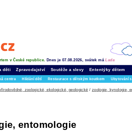
rtem v České republice.
Dnes je 07.08.2026, svátek má
Lada
a děti
Zpravodajství
Soutěže a slevy
Ententýky dětem
ká centra
Hlídání dětí
Restaurace s dětským koutkem
Ubytování s
řírodovědné, zoologické, ekologické, geologické
/
zoologie, kynologie, 
gie, entomologie