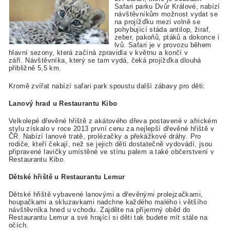
Safari parku Dvůr Králové, nabízí
návštěvníkům možnost vydat se
na projížďku mezi volně se
pohybující stáda antilop, žiraf,
zeber, pakoňů, ptáků a dokonce i
lvů. Safari je v provozu během
hlavní sezony, která začíná zpravidla v květnu a končí v
září. Návštěvníka, který se tam vydá, čeká projížďka dlouhá
přibližně 5,5 km.
Kromě zvířat nabízí safari park spoustu další zábavy pro děti:
Lanový hrad u Restaurantu Kibo
Velkolepé dřevěné hřiště z akátového dřeva postavené v africkém
stylu získalo v roce 2013 první cenu za nejlepší dřevěné hřiště v
ČR. Nabízí lanové tratě, prolézačky a překážkové dráhy. Pro
rodiče, kteří čekají, než se jejich děti dostatečně vydovádí, jsou
připravené lavičky umístěné ve stínu palem a také občerstvení v
Restaurantu Kibo.
Dětské hřiště u Restaurantu Lemur
Dětské hřiště vybavené lanovými a dřevěnými prolejzačkami,
houpačkami a skluzavkami nadchne každého malého i většího
návštěvníka hned u vchodu. Zajděte na příjemný oběd do
Restaurantu Lemur a své hrající si děti tak budete mít stále na
očích.