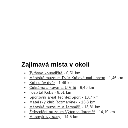
Zajímavá místa v okolí
Tyršovo koupaliště
- 0,51 km
Městské muzeum Dvůr Králové nad Labem
- 1,46 km
Kohoutův dvůr
- 1,46 km
Cukrárna a kavárna U Vítů
- 6,49 km
hospitál Kuks
- 9,51 km
Sportovní areál TechtexSport
- 13,7 km
Mateřský klub Rozmarýnek
- 13,8 km
Městské muzeum v Jaroměři
- 13,81 km
Železniční muzeum Výtopna Jaroměř
- 14,19 km
Masarykovy sady
- 14,5 km