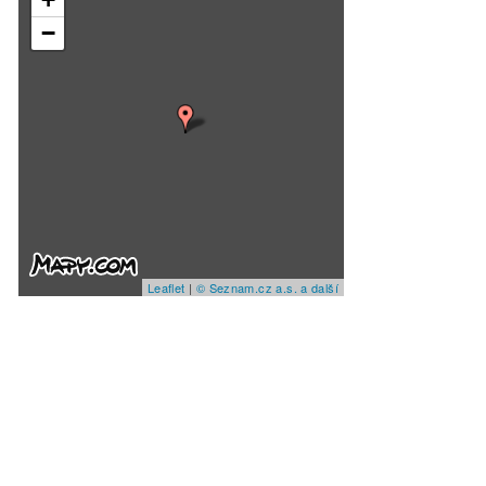
−
Leaflet
|
© Seznam.cz a.s. a další