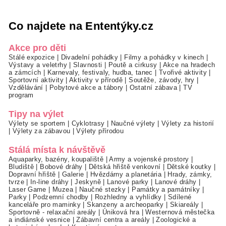
Co najdete na Ententýky.cz
Akce pro děti
Stálé expozice
|
Divadelní pohádky
|
Filmy a pohádky v kinech
|
Výstavy a veletrhy
|
Slavnosti
|
Poutě a cirkusy
|
Akce na hradech
a zámcích
|
Karnevaly, festivaly, hudba, tanec
|
Tvořivé aktivity
|
Sportovní aktivity
|
Aktivity v přírodě
|
Soutěže, závody, hry
|
Vzdělávání
|
Pobytové akce a tábory
|
Ostatní zábava
|
TV
program
Tipy na výlet
Výlety se sportem
|
Cyklotrasy
|
Naučné výlety
|
Výlety za historií
|
Výlety za zábavou
|
Výlety přírodou
Stálá místa k návštěvě
Aquaparky, bazény, koupaliště
|
Army a vojenské prostory
|
Bludiště
|
Bobové dráhy
|
Dětská hřiště venkovní
|
Dětské koutky
|
Dopravní hřiště
|
Galerie
|
Hvězdárny a planetária
|
Hrady, zámky,
tvrze
|
In-line dráhy
|
Jeskyně
|
Lanové parky
|
Lanové dráhy
|
Laser Game
|
Muzea
|
Naučné stezky
|
Památky a památníky
|
Parky
|
Podzemní chodby
|
Rozhledny a vyhlídky
|
Sdílené
kanceláře pro maminky
|
Skanzeny a archeoparky
|
Skiareály
|
Sportovně - relaxační areály
|
Úniková hra
|
Westernová městečka
a indiánské vesnice
|
Zábavní centra a areály
|
Zoologické a