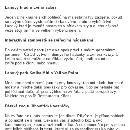
Lanový hrad u Lvího safari
Jeden z nejkrásnějších pohledů na majestátní lvy zažijete, pokud
se svými dětmi vystoupáte do lanového hradu u výběhů lvů.
Lanový hrad je rovněž postaven v africkém stylu a jeho některé
věže stojí přímo ve velkém výběhu šelem.
Interaktivní stanoviště se zvířecími hádankami
Po celém safari parku jsme ve spolupráci s naším generálním
partnerem ČSOB vytvořili důmyslné hádanky a zvířecí kvízy. U
Lvího safari si můžete například vyzkoušet, jestli poznáte
zvíře podle čichu nebo hmatu.
Lanový park Katika Miti s Yellow Point
Mezi korunami stromů jsou skryty lanovky, tarzaní skok, barmské
mosty a mnohé další překážky pro odvážné. Kdo se nebude bát
pohlédnout dolů, užije si výhled na zvířata z ptačí perspektivy.
Najdete ho poblíž Restaurantu Kifaru.
Dětská zoo u Jihoafrické vesničky
Na zvířata se u nás nemusíte jen dívat. Přijďte si je přímo pohladit
a pomazlit se s nimi. Čeká na vás stádečko koz a ovcí
kamerunských, zebu a roztomilí oslíci. A nezapomeňte jim s sebou
vzít jejich oblíbené krmení, které si za dvacetikorunu koupíte v