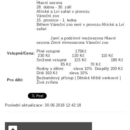
Hlavní sezona
28. dubna - 30. září
Africké a Lví safari v provozu
Vánoční zoo
15. prosince - 1. ledna
Během Vánoční zoo není v provozu Africké a Lví
safari
Jarní a podzimní mezisezona Hlavní
sezona Zimní mimosezona Vánoční zoo
Plné vstupné 175Kč
Vstupné/Cena:
230 Kč 120 Kč 110 Kč
Snížené vstupné 115 Kč 180 Kč
85 Kč 70 Kč
Rodiny s dětmi sleva 10%
Dospělý 200 Kč
Dítě 160 Kč
sleva 10%
Bezbariérový přístup | Dětské hřiště venkovní |
Pro děti:
Živá zvířata
Poslední aktualizace: 30.06.2018 12:42:18
+