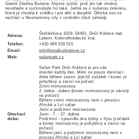
Galerii Zdeňka Buriana. Abyste zjistili, proč jim tak chutná,
neváhejte a vyzkoušejte ho také. Jedná se o sušenou zeleninu,
která je vhodná k snědku i pro děti a dospělé. Dětská zoo se
nachází u Neumannovy vily v centrální části zahrady.
Štefánikova 1029, 54401, Dvůr Králové nad
Adresa:
Labem, Královéhradecký kraj
Telefon:
+420 499 329 515
Email:
info@zoodvurkralove.cz
Web:
safaripark.cz
Safari Park Dvůr Králové je pro vás
otevřen každý den. Mění se pouze otevírací
doba během sezon, jejichž začátek i konec je
pohyblivý a závisí na počasí.
Zimní mimosezona
2. ledna - duben (konec mimosezony je závislý
na počasí)
Během zimní mimosezony není v provozu
Africké a Lví safari
Jarní a podzimní mezisezona
Otevírací
Jarní - 7. - 27. dubna
doba:
Podzimní - zpravidla dva týdny v říjnu (začátek
a konec mezisezony je pohyblivý a závisí na
počasí)
Během jarní a podzimní mezisezony není v
provozu Africké a Lví safari