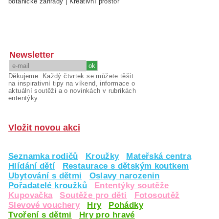
botanické zahrady
|
Kreativní prostor
Newsletter
Děkujeme. Každý čtvrtek se můžete těšit
na inspirativní tipy na víkend, informace o
aktuální soutěži a o novinkách v rubrikách
ententýky.
Vložit novou akci
Seznamka rodičů
Kroužky
Mateřská centra
Hlídání dětí
Restaurace s dětským koutkem
Ubytování s dětmi
Oslavy narozenin
Pořadatelé kroužků
Ententýky soutěže
Kupovačka
Soutěže pro děti
Fotosoutěž
Slevové vouchery
Hry
Pohádky
Tvoření s dětmi
Hry pro hravé