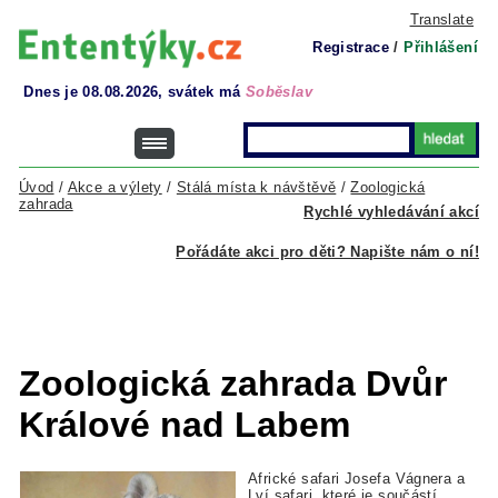
Translate
Registrace
/
Přihlášení
Dnes je 08.08.2026, svátek má
Soběslav
Úvod
/
Akce a výlety
/
Stálá místa k návštěvě
/
Zoologická
zahrada
Rychlé vyhledávání akcí
Pořádáte akci pro děti? Napište nám o ní!
Zoologická zahrada Dvůr
Králové nad Labem
Africké safari Josefa Vágnera a
Lví safari, které je součástí